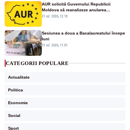
AUR solicită Guvernului Republicii
Moldova să reanalizeze anularea
concertului de Ziua Limbii Române
31 iul. 2026, 12:18
Sesiunea a doua a Bacalaureatului începe
luni
31 iul. 2026, 11:01
CATEGORII POPULARE
Actualitate
Politica
Economie
Social
Sport