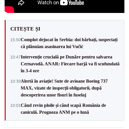
CITEȘTE ȘI
Complot dejucat în Serbia: doi bărbați, suspectați
15:50
că plănuiau asasinarea lui Vučić
Intervenție crucială pe Dunăre pentru salvarea
10:47
Cernavodă. ANAR: Fiecare barjă va fi scufundată
în 3-4 ore
Alertă în aviație! Sute de avioane Boeing 737
10:39
MAX, vizate de inspecții obligatorii, după
descoperirea unor fisuri în fuselaj
Când revin ploile și când scapă România de
10:01
caniculă. Prognoza ANM pe o lună