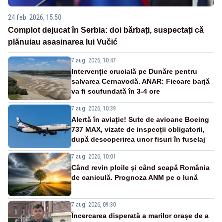
24 feb. 2026, 15:50
Complot dejucat în Serbia: doi bărbați, suspectați că
plănuiau asasinarea lui Vučić
7 aug. 2026, 10:47
Intervenție crucială pe Dunăre pentru
salvarea Cernavodă. ANAR: Fiecare barjă
va fi scufundată în 3-4 ore
7 aug. 2026, 10:39
Alertă în aviație! Sute de avioane Boeing
737 MAX, vizate de inspecții obligatorii,
după descoperirea unor fisuri în fuselaj
7 aug. 2026, 10:01
Când revin ploile și când scapă România
de caniculă. Prognoza ANM pe o lună
7 aug. 2026, 09:30
Încercarea disperată a marilor orașe de a