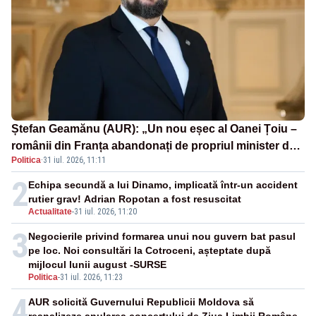
Ștefan Geamănu (AUR): „Un nou eșec al Oanei Țoiu –
românii din Franța abandonați de propriul minister de
Politica
·
31 iul. 2026, 11:11
externe în fața incendiilor de vegetație!”
2
Echipa secundă a lui Dinamo, implicată într-un accident
rutier grav! Adrian Ropotan a fost resuscitat
Actualitate
-
31 iul. 2026, 11:20
3
Negocierile privind formarea unui nou guvern bat pasul
pe loc. Noi consultări la Cotroceni, așteptate după
mijlocul lunii august -SURSE
Politica
-
31 iul. 2026, 11:23
4
AUR solicită Guvernului Republicii Moldova să