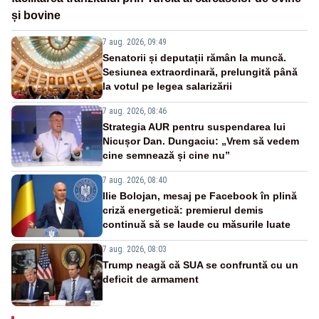
și bovine
7 aug. 2026, 09:49
Senatorii și deputații rămân la muncă.
Sesiunea extraordinară, prelungită până
la votul pe legea salarizării
7 aug. 2026, 08:46
Strategia AUR pentru suspendarea lui
Nicușor Dan. Dungaciu: „Vrem să vedem
cine semnează și cine nu”
7 aug. 2026, 08:40
Ilie Bolojan, mesaj pe Facebook în plină
criză energetică: premierul demis
continuă să se laude cu măsurile luate
7 aug. 2026, 08:03
Trump neagă că SUA se confruntă cu un
deficit de armament