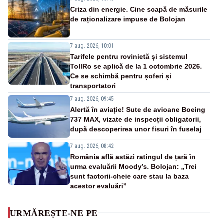
Criza din energie. Cine scapă de măsurile
de raționalizare impuse de Bolojan
7 aug. 2026, 10:01
Tarifele pentru rovinietă și sistemul
TollRo se aplică de la 1 octombrie 2026.
Ce se schimbă pentru șoferi și
transportatori
7 aug. 2026, 09:45
Alertă în aviație! Sute de avioane Boeing
737 MAX, vizate de inspecții obligatorii,
după descoperirea unor fisuri în fuselaj
7 aug. 2026, 08:42
România află astăzi ratingul de țară în
urma evaluării Moody’s. Bolojan: „Trei
sunt factorii-cheie care stau la baza
acestor evaluări”
URMĂREȘTE-NE PE