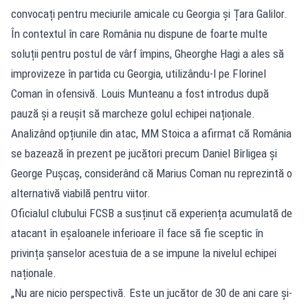
convocați pentru meciurile amicale cu Georgia și Țara Galilor.
În contextul în care România nu dispune de foarte multe
soluții pentru postul de vârf împins, Gheorghe Hagi a ales să
improvizeze în partida cu Georgia, utilizându-l pe Florinel
Coman în ofensivă. Louis Munteanu a fost introdus după
pauză și a reușit să marcheze golul echipei naționale.
Analizând opțiunile din atac, MM Stoica a afirmat că România
se bazează în prezent pe jucători precum Daniel Bîrligea și
George Pușcaș, considerând că Marius Coman nu reprezintă o
alternativă viabilă pentru viitor.
Oficialul clubului FCSB a susținut că experiența acumulată de
atacant în eșaloanele inferioare îl face să fie sceptic în
privința șanselor acestuia de a se impune la nivelul echipei
naționale.
„Nu are nicio perspectivă. Este un jucător de 30 de ani care și-