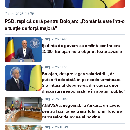
7 aug. 2026, 15:26
PSD, replică dură pentru Bolojan: „România este într-o
situație de forță majoră”
7 aug. 2026, 14:51
Ședința de guvern se amână pentru ora
15:00. Bolojan nu a obținut toate avizele
7 aug. 2026, 11:51
Bolojan, despre legea salarizării: „Ar
putea fi adoptată în perioada următoare.
S-a întârziat depunerea din cauza unor
discursuri iresponsabile în spaţiul public”
7 aug. 2026, 10:57
ANSVSA a negociat, la Ankara, un acord
pentru facilitarea tranzitului prin Turcia al
carcaselor de ovine și bovine
7 aug. 2026, 09:49