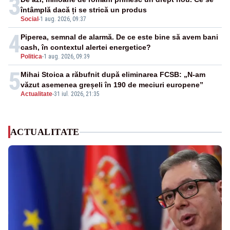
3
întâmplă dacă ți se strică un produs
Social
-
1 aug. 2026, 09:37
4
Piperea, semnal de alarmă. De ce este bine să avem bani
cash, în contextul alertei energetice?
Politica
-
1 aug. 2026, 09:39
5
Mihai Stoica a răbufnit după eliminarea FCSB: „N-am
văzut asemenea greșeli în 190 de meciuri europene”
Actualitate
-
31 iul. 2026, 21:35
ACTUALITATE