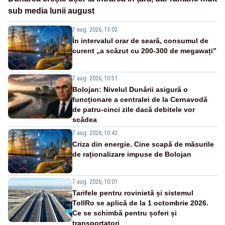
sub media lunii august
7 aug. 2026, 13:02
În intervalul orar de seară, consumul de
curent „a scăzut cu 200-300 de megawați”
7 aug. 2026, 10:51
Bolojan: Nivelul Dunării asigură o
funcționare a centralei de la Cernavodă
de patru-cinci zile dacă debitele vor
scădea
7 aug. 2026, 10:43
Criza din energie. Cine scapă de măsurile
de raționalizare impuse de Bolojan
7 aug. 2026, 10:01
Tarifele pentru rovinietă și sistemul
TollRo se aplică de la 1 octombrie 2026.
Ce se schimbă pentru șoferi și
transportatori