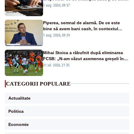
un produs
1 aug. 2026, 09:37
Piperea, semnal de alarmă. De ce este
bine să avem bani cash, în contextul
alertei energetice?
1 aug. 2026, 09:39
Mihai Stoica a răbufnit după eliminarea
FCSB: „N-am văzut asemenea greșeli în
190 de meciuri europene”
31 iul. 2026, 21:35
CATEGORII POPULARE
Actualitate
Politica
Economie