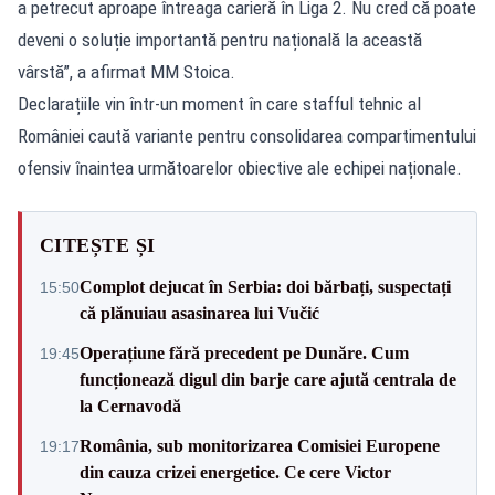
a petrecut aproape întreaga carieră în Liga 2. Nu cred că poate
deveni o soluție importantă pentru națională la această
vârstă”, a afirmat MM Stoica.
Declarațiile vin într-un moment în care stafful tehnic al
României caută variante pentru consolidarea compartimentului
ofensiv înaintea următoarelor obiective ale echipei naționale.
CITEȘTE ȘI
Complot dejucat în Serbia: doi bărbați, suspectați
15:50
că plănuiau asasinarea lui Vučić
Operațiune fără precedent pe Dunăre. Cum
19:45
funcționează digul din barje care ajută centrala de
la Cernavodă
România, sub monitorizarea Comisiei Europene
19:17
din cauza crizei energetice. Ce cere Victor