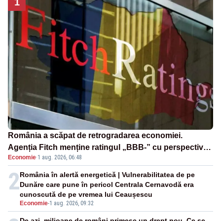
1
România a scăpat de retrogradarea economiei.
Agenția Fitch menține ratingul „BBB-” cu perspectivă
Economie
·
1 aug. 2026, 06:48
negativă
2
România în alertă energetică | Vulnerabilitatea de pe
Dunăre care pune în pericol Centrala Cernavodă era
cunoscută de pe vremea lui Ceaușescu
Economie
-
1 aug. 2026, 09:32
De azi, milioane de români primesc un drept nou. Ce se