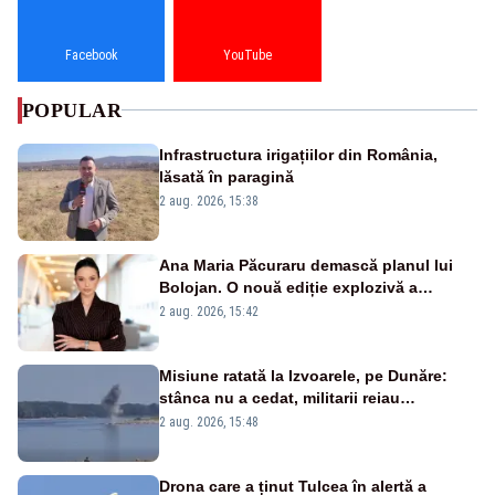
Facebook
YouTube
POPULAR
Infrastructura irigațiilor din România,
lăsată în paragină
2 aug. 2026, 15:38
Ana Maria Păcuraru demască planul lui
Bolojan. O nouă ediție explozivă a
emisiunii „Miza Zilei” la Realitatea PLUS
2 aug. 2026, 15:42
Misiune ratată la Izvoarele, pe Dunăre:
stânca nu a cedat, militarii reiau
detonările luni – VIDEO
2 aug. 2026, 15:48
Drona care a ținut Tulcea în alertă a