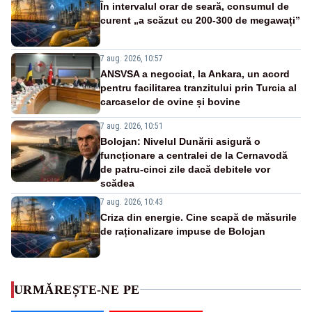
În intervalul orar de seară, consumul de
curent „a scăzut cu 200-300 de megawați”
7 aug. 2026, 10:57
ANSVSA a negociat, la Ankara, un acord
pentru facilitarea tranzitului prin Turcia al
carcaselor de ovine și bovine
7 aug. 2026, 10:51
Bolojan: Nivelul Dunării asigură o
funcționare a centralei de la Cernavodă
de patru-cinci zile dacă debitele vor
scădea
7 aug. 2026, 10:43
Criza din energie. Cine scapă de măsurile
de raționalizare impuse de Bolojan
URMĂREȘTE-NE PE