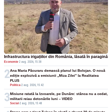
Infrastructura irigațiilor din România, lăsată în paragină
Economie
·
2 aug. 2026, 15:38
2
Ana Maria Păcuraru demască planul lui Bolojan. O nouă
ediție explozivă a emisiunii „Miza Zilei” la Realitatea
PLUS
Politica
-
2 aug. 2026, 15:42
3
Misiune ratată la Izvoarele, pe Dunăre: stânca nu a cedat,
militarii reiau detonările luni – VIDEO
Social
-
2 aug. 2026, 15:48