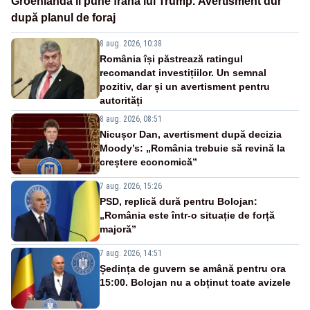
Groenlanda îi pune frână lui Trump. Avertisment dur
după planul de foraj
8 aug. 2026, 10:38
România își păstrează ratingul
recomandat investițiilor. Un semnal
pozitiv, dar și un avertisment pentru
autorități
8 aug. 2026, 08:51
Nicușor Dan, avertisment după decizia
Moody’s: „România trebuie să revină la
creștere economică”
7 aug. 2026, 15:26
PSD, replică dură pentru Bolojan:
„România este într-o situație de forță
majoră”
7 aug. 2026, 14:51
Ședința de guvern se amână pentru ora
15:00. Bolojan nu a obținut toate avizele