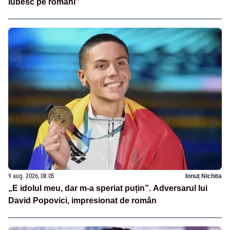
iubesc pe români”
9 aug. 2026, 08:05
Ionuț Nichita
„E idolul meu, dar m-a speriat puțin”. Adversarul lui
David Popovici, impresionat de român