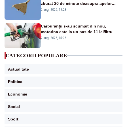
zburat 20 de minute deasupra apelor
României. Au fost ridicate două F-16
2 aug. 2026, 19:28
Carburanții s-au scumpit din nou,
motorina este la un pas de 11 lei/litru
2 aug. 2026, 15:36
CATEGORII POPULARE
Actualitate
Politica
Economie
Social
Sport