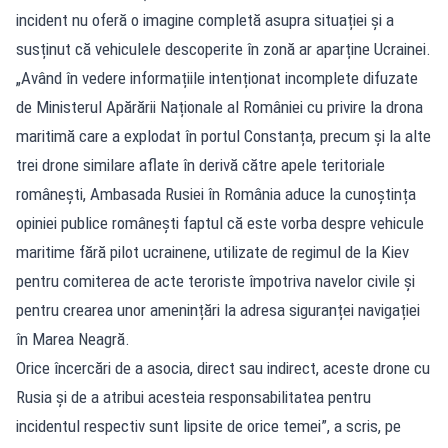
incident nu oferă o imagine completă asupra situației și a
susținut că vehiculele descoperite în zonă ar aparține Ucrainei.
„Având în vedere informațiile intenționat incomplete difuzate
de Ministerul Apărării Naționale al României cu privire la drona
maritimă care a explodat în portul Constanța, precum și la alte
trei drone similare aflate în derivă către apele teritoriale
românești, Ambasada Rusiei în România aduce la cunoștința
opiniei publice românești faptul că este vorba despre vehicule
maritime fără pilot ucrainene, utilizate de regimul de la Kiev
pentru comiterea de acte teroriste împotriva navelor civile și
pentru crearea unor amenințări la adresa siguranței navigației
în Marea Neagră.
Orice încercări de a asocia, direct sau indirect, aceste drone cu
Rusia și de a atribui acesteia responsabilitatea pentru
incidentul respectiv sunt lipsite de orice temei”, a scris, pe