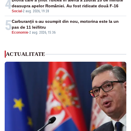
4
Drona care a ținut Tulcea în alertă a zburat 20 de minute
deasupra apelor României. Au fost ridicate două F-16
Social
-
2 aug. 2026, 19:28
5
Carburanții s-au scumpit din nou, motorina este la un
pas de 11 lei/litru
Economie
-
2 aug. 2026, 15:36
ACTUALITATE