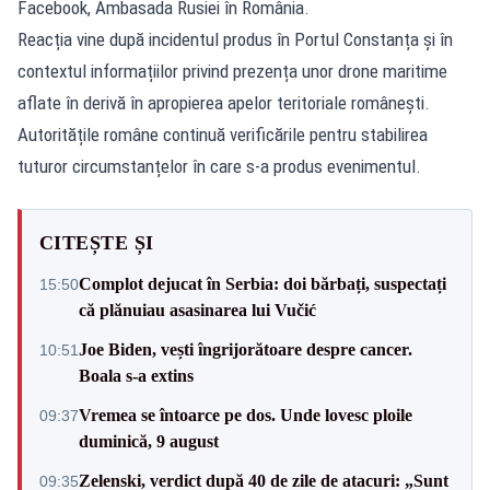
Facebook, Ambasada Rusiei în România.
Reacția vine după incidentul produs în Portul Constanța și în
contextul informațiilor privind prezența unor drone maritime
aflate în derivă în apropierea apelor teritoriale românești.
Autoritățile române continuă verificările pentru stabilirea
tuturor circumstanțelor în care s-a produs evenimentul.
CITEȘTE ȘI
Complot dejucat în Serbia: doi bărbați, suspectați
15:50
că plănuiau asasinarea lui Vučić
Joe Biden, vești îngrijorătoare despre cancer.
10:51
Boala s-a extins
Vremea se întoarce pe dos. Unde lovesc ploile
09:37
duminică, 9 august
Zelenski, verdict după 40 de zile de atacuri: „Sunt
09:35