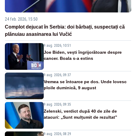
24 feb. 2026, 15:50
Complot dejucat în Serbia: doi bărbați, suspectați că
plănuiau asasinarea lui Vučić
9 aug. 2026, 10:51
Joe Biden, vești îngrijorătoare despre
cancer. Boala s-a extins
9 aug. 2026, 09:37
Vremea se întoarce pe dos. Unde lovesc
ploile duminică, 9 august
9 aug. 2026, 09:35
Zelenski, verdict după 40 de zile de
atacuri: „Sunt mulțumit de rezultat”
9 aug. 2026, 08:29