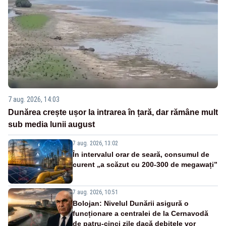
7 aug. 2026, 14:03
Dunărea crește ușor la intrarea în țară, dar rămâne mult
sub media lunii august
7 aug. 2026, 13:02
În intervalul orar de seară, consumul de
curent „a scăzut cu 200-300 de megawați”
7 aug. 2026, 10:51
Bolojan: Nivelul Dunării asigură o
funcționare a centralei de la Cernavodă
de patru-cinci zile dacă debitele vor