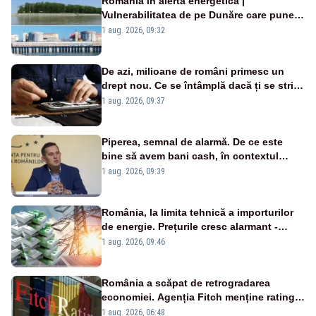
România în alertă energetică |
Vulnerabilitatea de pe Dunăre care pune
în pericol Centrala Cernavodă era
1 aug. 2026, 09:32
cunoscută de pe vremea lui Ceaușescu
De azi, milioane de români primesc un
drept nou. Ce se întâmplă dacă ți se strică
un produs
1 aug. 2026, 09:37
Piperea, semnal de alarmă. De ce este
bine să avem bani cash, în contextul
alertei energetice?
1 aug. 2026, 09:39
România, la limita tehnică a importurilor
de energie. Prețurile cresc alarmant -
Analiză Realitatea Plus
1 aug. 2026, 09:46
România a scăpat de retrogradarea
economiei. Agenția Fitch menține ratingul
„BBB-” cu perspectivă negativă
1 aug. 2026, 06:48