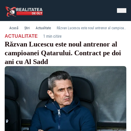
Acasă
Știri
Actualitate
Răzvan Lucescu este noul antrenor al campioanei Qatarului. Contract pe doi ani cu Al Sadd
·
ACTUALITATE
1 min citire
Răzvan Lucescu este noul antrenor al
campioanei Qatarului. Contract pe doi
ani cu Al Sadd