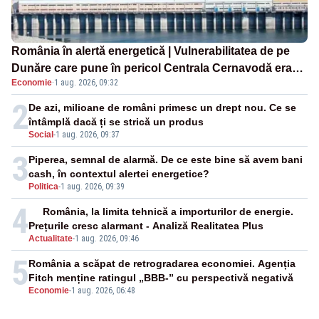
România în alertă energetică | Vulnerabilitatea de pe
Dunăre care pune în pericol Centrala Cernavodă era
Economie
·
1 aug. 2026, 09:32
cunoscută de pe vremea lui Ceaușescu
2
De azi, milioane de români primesc un drept nou. Ce se
întâmplă dacă ți se strică un produs
Social
-
1 aug. 2026, 09:37
3
Piperea, semnal de alarmă. De ce este bine să avem bani
cash, în contextul alertei energetice?
Politica
-
1 aug. 2026, 09:39
4
România, la limita tehnică a importurilor de energie.
Prețurile cresc alarmant - Analiză Realitatea Plus
Actualitate
-
1 aug. 2026, 09:46
5
România a scăpat de retrogradarea economiei. Agenția
Fitch menține ratingul „BBB-” cu perspectivă negativă
Economie
-
1 aug. 2026, 06:48