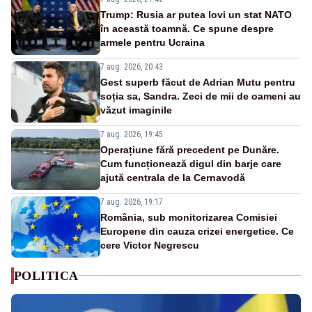
Trump: Rusia ar putea lovi un stat NATO
în această toamnă. Ce spune despre
armele pentru Ucraina
7 aug. 2026, 20:43
Gest superb făcut de Adrian Mutu pentru
soția sa, Sandra. Zeci de mii de oameni au
văzut imaginile
7 aug. 2026, 19:45
Operațiune fără precedent pe Dunăre.
Cum funcționează digul din barje care
ajută centrala de la Cernavodă
7 aug. 2026, 19:17
România, sub monitorizarea Comisiei
Europene din cauza crizei energetice. Ce
cere Victor Negrescu
POLITICA