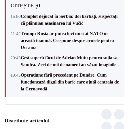
CITEȘTE ȘI
Complot dejucat în Serbia: doi bărbați, suspectați
15:50
că plănuiau asasinarea lui Vučić
Trump: Rusia ar putea lovi un stat NATO în
21:42
această toamnă. Ce spune despre armele pentru
Ucraina
Gest superb făcut de Adrian Mutu pentru soția sa,
20:43
Sandra. Zeci de mii de oameni au văzut imaginile
Operațiune fără precedent pe Dunăre. Cum
19:45
funcționează digul din barje care ajută centrala de
la Cernavodă
Distribuie articolul