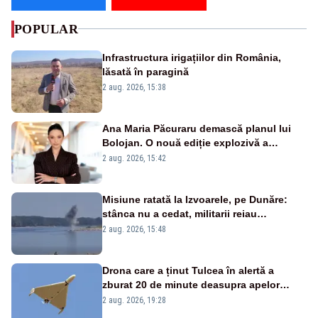
POPULAR
Infrastructura irigațiilor din România,
lăsată în paragină
2 aug. 2026, 15:38
Ana Maria Păcuraru demască planul lui
Bolojan. O nouă ediție explozivă a
emisiunii „Miza Zilei” la Realitatea PLUS
2 aug. 2026, 15:42
Misiune ratată la Izvoarele, pe Dunăre:
stânca nu a cedat, militarii reiau
detonările luni – VIDEO
2 aug. 2026, 15:48
Drona care a ținut Tulcea în alertă a
zburat 20 de minute deasupra apelor
României. Au fost ridicate două F-16
2 aug. 2026, 19:28