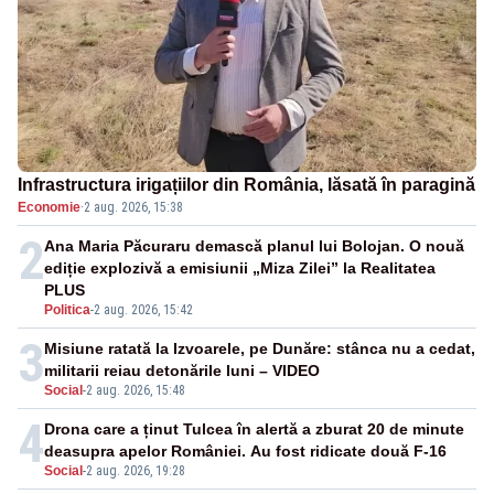
Infrastructura irigațiilor din România, lăsată în paragină
Economie
·
2 aug. 2026, 15:38
2
Ana Maria Păcuraru demască planul lui Bolojan. O nouă
ediție explozivă a emisiunii „Miza Zilei” la Realitatea
PLUS
Politica
-
2 aug. 2026, 15:42
3
Misiune ratată la Izvoarele, pe Dunăre: stânca nu a cedat,
militarii reiau detonările luni – VIDEO
Social
-
2 aug. 2026, 15:48
4
Drona care a ținut Tulcea în alertă a zburat 20 de minute
deasupra apelor României. Au fost ridicate două F-16
Social
-
2 aug. 2026, 19:28