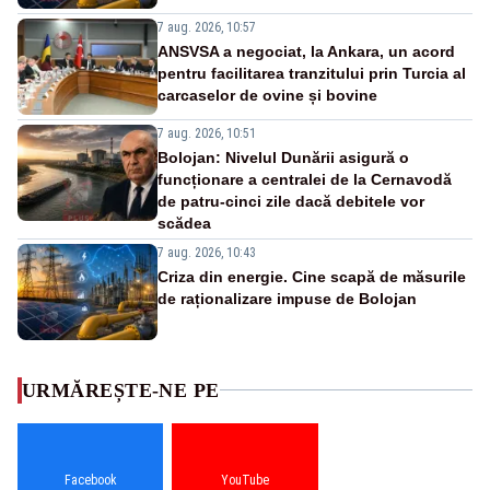
7 aug. 2026, 10:57
ANSVSA a negociat, la Ankara, un acord
pentru facilitarea tranzitului prin Turcia al
carcaselor de ovine și bovine
7 aug. 2026, 10:51
Bolojan: Nivelul Dunării asigură o
funcționare a centralei de la Cernavodă
de patru-cinci zile dacă debitele vor
scădea
7 aug. 2026, 10:43
Criza din energie. Cine scapă de măsurile
de raționalizare impuse de Bolojan
URMĂREȘTE-NE PE
Facebook
YouTube