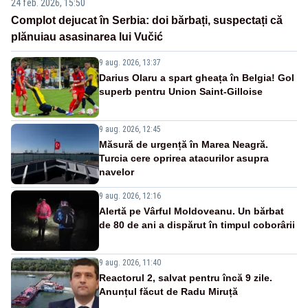
24 feb. 2026, 15:50
Complot dejucat în Serbia: doi bărbați, suspectați că
plănuiau asasinarea lui Vučić
9 aug. 2026, 13:37
Darius Olaru a spart gheața în Belgia! Gol
superb pentru Union Saint-Gilloise
9 aug. 2026, 12:45
Măsură de urgență în Marea Neagră.
Turcia cere oprirea atacurilor asupra
navelor
9 aug. 2026, 12:16
Alertă pe Vârful Moldoveanu. Un bărbat
de 80 de ani a dispărut în timpul coborârii
9 aug. 2026, 11:40
Reactorul 2, salvat pentru încă 9 zile.
Anunțul făcut de Radu Miruță