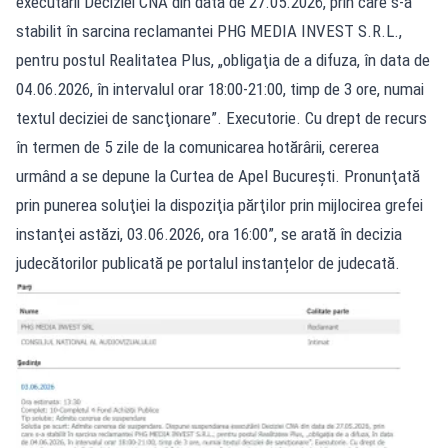
executării Deciziei CNA din data de 27.05.2026, prin care s-a
stabilit în sarcina reclamantei PHG MEDIA INVEST S.R.L.,
pentru postul Realitatea Plus, „obligaţia de a difuza, în data de
04.06.2026, în intervalul orar 18:00-21:00, timp de 3 ore, numai
textul deciziei de sancţionare”. Executorie. Cu drept de recurs
în termen de 5 zile de la comunicarea hotărârii, cererea
urmând a se depune la Curtea de Apel Bucureşti. Pronunţată
prin punerea soluţiei la dispoziţia părţilor prin mijlocirea grefei
instanţei astăzi, 03.06.2026, ora 16:00”, se arată în decizia
judecătorilor publicată pe portalul instanțelor de judecată.