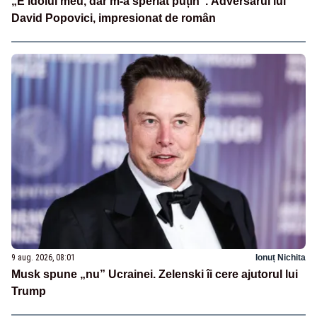
„E idolul meu, dar m-a speriat puțin”. Adversarul lui
David Popovici, impresionat de român
9 aug. 2026, 08:01
Ionuț Nichita
Musk spune „nu” Ucrainei. Zelenski îi cere ajutorul lui
Trump