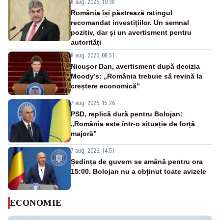
8 aug. 2026, 10:38
România își păstrează ratingul
recomandat investițiilor. Un semnal
pozitiv, dar și un avertisment pentru
autorități
8 aug. 2026, 08:51
Nicușor Dan, avertisment după decizia
Moody’s: „România trebuie să revină la
creștere economică”
7 aug. 2026, 15:26
PSD, replică dură pentru Bolojan:
„România este într-o situație de forță
majoră”
7 aug. 2026, 14:51
Ședința de guvern se amână pentru ora
15:00. Bolojan nu a obținut toate avizele
ECONOMIE