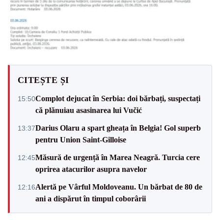
CITEȘTE ȘI
Complot dejucat în Serbia: doi bărbați, suspectați
15:50
că plănuiau asasinarea lui Vučić
Darius Olaru a spart gheața în Belgia! Gol superb
13:37
pentru Union Saint-Gilloise
Măsură de urgență în Marea Neagră. Turcia cere
12:45
oprirea atacurilor asupra navelor
Alertă pe Vârful Moldoveanu. Un bărbat de 80 de
12:16
ani a dispărut în timpul coborârii