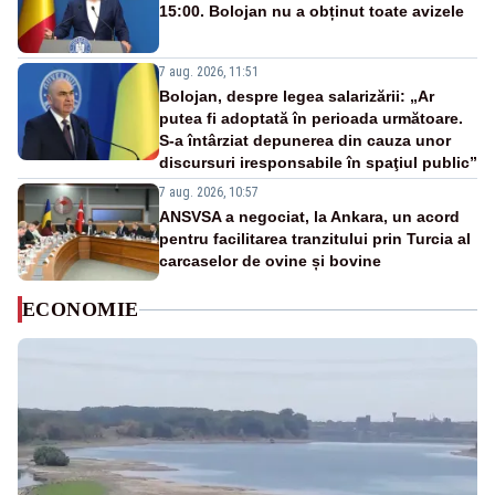
15:00. Bolojan nu a obținut toate avizele
7 aug. 2026, 11:51
Bolojan, despre legea salarizării: „Ar
putea fi adoptată în perioada următoare.
S-a întârziat depunerea din cauza unor
discursuri iresponsabile în spaţiul public”
7 aug. 2026, 10:57
ANSVSA a negociat, la Ankara, un acord
pentru facilitarea tranzitului prin Turcia al
carcaselor de ovine și bovine
ECONOMIE