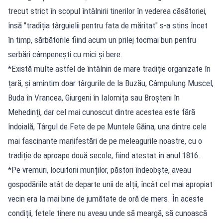
trecut strict în scopul întâlnirii tinerilor în vederea căsătoriei,
însă "tradiția târguielii pentru fata de măritat" s-a stins încet
în timp, sărbătorile fiind acum un prilej tocmai bun pentru
serbări câmpenești cu mici și bere.
*Există multe astfel de întâlniri de mare tradiție organizate în
țară, și amintim doar târgurile de la Buzău, Câmpulung Muscel,
Buda în Vrancea, Giurgeni în Ialomița sau Broșteni în
Mehedinți, dar cel mai cunoscut dintre acestea este fără
îndoială, Târgul de Fete de pe Muntele Găina, una dintre cele
mai fascinante manifestări de pe meleagurile noastre, cu o
tradiție de aproape două secole, fiind atestat în anul 1816.
*Pe vremuri, locuitorii munților, păstori îndeobște, aveau
gospodăriile atât de departe unii de alții, încât cel mai apropiat
vecin era la mai bine de jumătate de oră de mers. În aceste
condiții, fetele tinere nu aveau unde să meargă, să cunoască