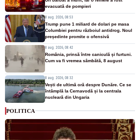
evacuată de pompieri
8 aug. 2026, 08:53
Trump pune 1 miliard de dolari pe masa
Columbiei pentru războiul antidrog. Noul
președinte promite o ofensivă
8 aug. 2026, 08:42
România, prinsă între caniculă și furtuni.
Cum va fi vremea sâmbătă, 8 august
8 aug. 2026, 08:32
Vești de ultimă oră despre Dunăre. Ce se
întâmplă la Cernavodă și la centrala
nucleară din Ungaria
POLITICA