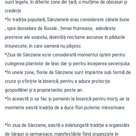
sunt legate, în diferite zone din țară, o mulțime de obiceiuri și
credințe.
*În tradiția populară, Sânzienele erau considerate zânele bune
, spre deosebire de Rusalii , femei frumoase, adevărate
preotese ale soarelui, divinități nocturne ascunse în pădurile
întunecate, în care oamenii nu pășesc.
*Ziua de Sânziene este considerată momentul optim pentru
culegerea plantelor de leac dar și pentru începerea secerișului.
*În unele zone, florile de Sânziene sunt împletite sub formă de
cruce și sfințite la biserică, pentru a aduce protecția
gospodăriei și a proprietarilor, peste an.
*În această zi se fac și pomeniri la biserică pentru morți, iar la
morminte există tradiția de a duce flori puternic mirositoare.
*În ziua de Sânziene, există o îndelungată tradiție a organizării
de târguri și iarmaroace, manifestările fiind organizate în