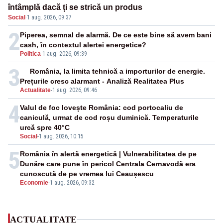
întâmplă dacă ți se strică un produs
Social
·
1 aug. 2026, 09:37
2
Piperea, semnal de alarmă. De ce este bine să avem bani
cash, în contextul alertei energetice?
Politica
-
1 aug. 2026, 09:39
3
România, la limita tehnică a importurilor de energie.
Prețurile cresc alarmant - Analiză Realitatea Plus
Actualitate
-
1 aug. 2026, 09:46
4
Valul de foc lovește România: cod portocaliu de
caniculă, urmat de cod roșu duminică. Temperaturile
urcă spre 40°C
Social
-
1 aug. 2026, 10:15
5
România în alertă energetică | Vulnerabilitatea de pe
Dunăre care pune în pericol Centrala Cernavodă era
cunoscută de pe vremea lui Ceaușescu
Economie
-
1 aug. 2026, 09:32
ACTUALITATE