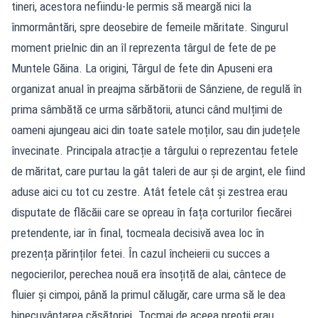
tineri, acestora nefiindu-le permis să meargă nici la
înmormântări, spre deosebire de femeile măritate. Singurul
moment prielnic din an îl reprezenta târgul de fete de pe
Muntele Găina. La origini, Târgul de fete din Apuseni era
organizat anual în preajma sărbătorii de Sânziene, de regulă în
prima sâmbătă ce urma sărbătorii, atunci când mulțimi de
oameni ajungeau aici din toate satele moților, sau din județele
învecinate. Principala atracție a târgului o reprezentau fetele
de măritat, care purtau la gât taleri de aur și de argint, ele fiind
aduse aici cu tot cu zestre. Atât fetele cât și zestrea erau
disputate de flăcăii care se opreau în fața corturilor fiecărei
pretendente, iar în final, tocmeala decisivă avea loc în
prezența părinților fetei. În cazul încheierii cu succes a
negocierilor, perechea nouă era însoțită de alai, cântece de
fluier și cimpoi, până la primul călugăr, care urma să le dea
binecuvântarea căsătoriei. Tocmai de aceea preoții erau