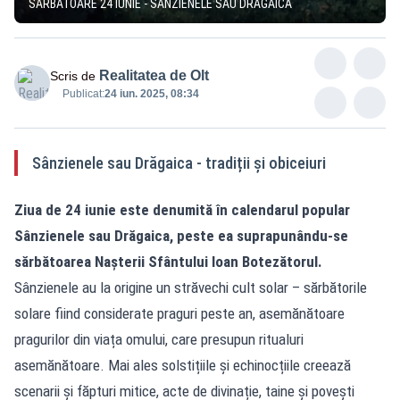
SĂRBĂTOARE 24 IUNIE - SÂNZIENELE SAU DRĂGAICA
Realitatea de Olt
Scris de
Publicat:
24 iun. 2025, 08:34
Sânzienele sau Drăgaica - tradiții și obiceiuri
Ziua de 24 iunie este denumită în calendarul popular
Sânzienele sau Drăgaica, peste ea suprapunându-se
sărbătoarea Nașterii Sfântului Ioan Botezătorul.
Sânzienele au la origine un străvechi cult solar – sărbătorile
solare fiind considerate praguri peste an, asemănătoare
pragurilor din viața omului, care presupun ritualuri
asemănătoare. Mai ales solstițiile și echinocțiile creează
scenarii și făpturi mitice, acte de divinație, taine și povești