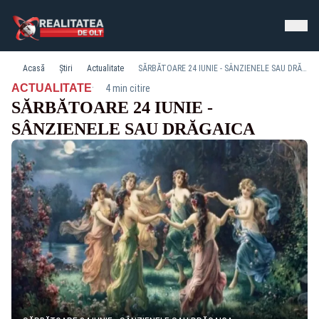
Acasă
Știri
Actualitate
SĂRBĂTOARE 24 IUNIE - SÂNZIENELE SAU DRĂGAICA
·
ACTUALITATE
4 min citire
SĂRBĂTOARE 24 IUNIE -
SÂNZIENELE SAU DRĂGAICA