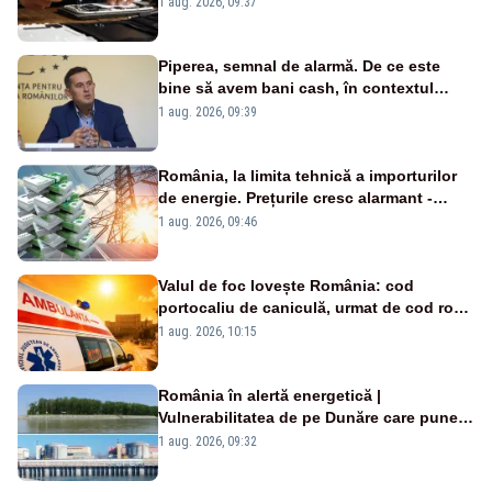
1 aug. 2026, 09:37
Piperea, semnal de alarmă. De ce este
bine să avem bani cash, în contextul
alertei energetice?
1 aug. 2026, 09:39
România, la limita tehnică a importurilor
de energie. Prețurile cresc alarmant -
Analiză Realitatea Plus
1 aug. 2026, 09:46
Valul de foc lovește România: cod
portocaliu de caniculă, urmat de cod roșu
duminică. Temperaturile urcă spre 40°C
1 aug. 2026, 10:15
România în alertă energetică |
Vulnerabilitatea de pe Dunăre care pune
în pericol Centrala Cernavodă era
1 aug. 2026, 09:32
cunoscută de pe vremea lui Ceaușescu