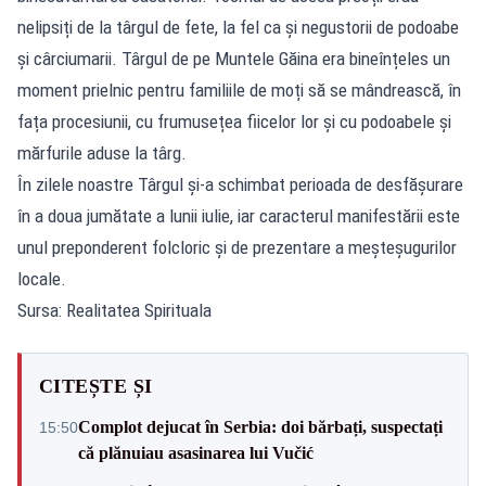
nelipsiți de la târgul de fete, la fel ca și negustorii de podoabe
și cârciumarii. Târgul de pe Muntele Găina era bineînțeles un
moment prielnic pentru familiile de moți să se mândrească, în
fața procesiunii, cu frumusețea fiicelor lor și cu podoabele și
mărfurile aduse la târg.
În zilele noastre Târgul și-a schimbat perioada de desfășurare
în a doua jumătate a lunii iulie, iar caracterul manifestării este
unul preponderent folcloric și de prezentare a meșteșugurilor
locale.
Sursa: Realitatea Spirituala
CITEȘTE ȘI
Complot dejucat în Serbia: doi bărbați, suspectați
15:50
că plănuiau asasinarea lui Vučić