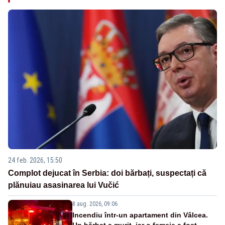
24 feb. 2026, 15:50
Complot dejucat în Serbia: doi bărbați, suspectați că
plănuiau asasinarea lui Vučić
8 aug. 2026, 09:06
Incendiu într-un apartament din Vâlcea.
Un bărbat a murit, iar o femeie a fost