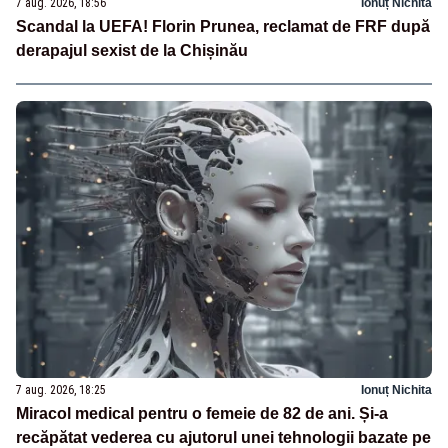
7 aug. 2026, 18:56
Ionuț Nichita
Scandal la UEFA! Florin Prunea, reclamat de FRF după
derapajul sexist de la Chișinău
7 aug. 2026, 18:25
Ionuț Nichita
Miracol medical pentru o femeie de 82 de ani. Și-a
recăpătat vederea cu ajutorul unei tehnologii bazate pe