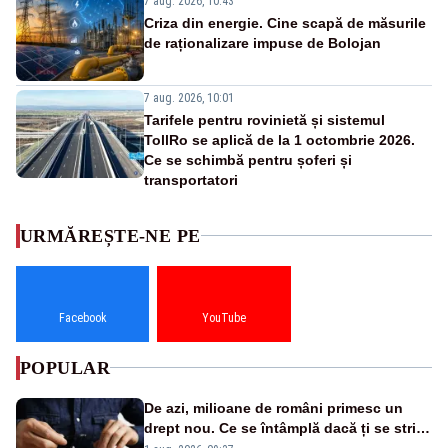
7 aug. 2026, 10:43
Criza din energie. Cine scapă de măsurile
de raționalizare impuse de Bolojan
7 aug. 2026, 10:01
Tarifele pentru rovinietă și sistemul
TollRo se aplică de la 1 octombrie 2026.
Ce se schimbă pentru șoferi și
transportatori
URMĂREȘTE-NE PE
Facebook
YouTube
POPULAR
De azi, milioane de români primesc un
drept nou. Ce se întâmplă dacă ți se strică
un produs