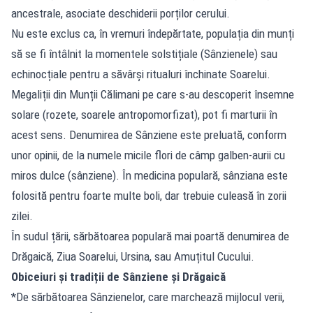
ancestrale, asociate deschiderii porților cerului.
Nu este exclus ca, în vremuri îndepărtate, populația din munți
să se fi întâlnit la momentele solstițiale (Sânzienele) sau
echinocțiale pentru a săvârși ritualuri închinate Soarelui.
Megaliții din Munții Călimani pe care s-au descoperit însemne
solare (rozete, soarele antropomorfizat), pot fi marturii în
acest sens. Denumirea de Sânziene este preluată, conform
unor opinii, de la numele micile flori de câmp galben-aurii cu
miros dulce (sânziene). În medicina populară, sânziana este
folosită pentru foarte multe boli, dar trebuie culeasă în zorii
zilei.
În sudul țării, sărbătoarea populară mai poartă denumirea de
Drăgaică, Ziua Soarelui, Ursina, sau Amuțitul Cucului.
Obiceiuri și tradiții de Sânziene și Drăgaică
*De sărbătoarea Sânzienelor, care marchează mijlocul verii,