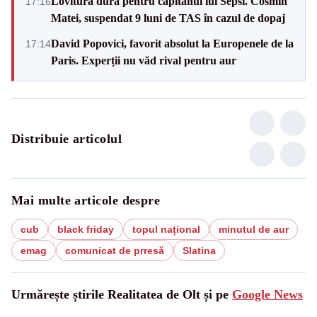
Lovitură dură pentru căpitanul lui Sepsi. Cosmin
17:16
Matei, suspendat 9 luni de TAS în cazul de dopaj
David Popovici, favorit absolut la Europenele de la
17:14
Paris. Experții nu văd rival pentru aur
Distribuie articolul
Mai multe articole despre
cub
black friday
topul național
minutul de aur
emag
comunicat de prresă
Slatina
Urmărește știrile Realitatea de Olt și pe
Google News