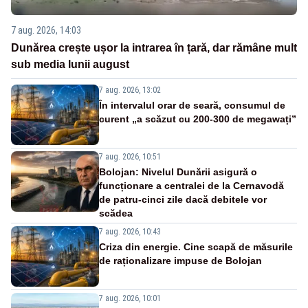
7 aug. 2026, 14:03
Dunărea crește ușor la intrarea în țară, dar rămâne mult
sub media lunii august
7 aug. 2026, 13:02
În intervalul orar de seară, consumul de
curent „a scăzut cu 200-300 de megawați”
7 aug. 2026, 10:51
Bolojan: Nivelul Dunării asigură o
funcționare a centralei de la Cernavodă
de patru-cinci zile dacă debitele vor
scădea
7 aug. 2026, 10:43
Criza din energie. Cine scapă de măsurile
de raționalizare impuse de Bolojan
7 aug. 2026, 10:01