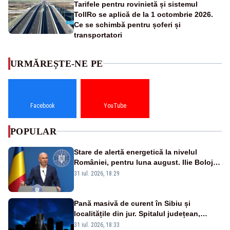
Tarifele pentru rovinietă și sistemul
TollRo se aplică de la 1 octombrie 2026.
Ce se schimbă pentru șoferi și
transportatori
URMĂREȘTE-NE PE
Facebook
YouTube
POPULAR
Stare de alertă energetică la nivelul
României, pentru luna august. Ilie Bolojan
a anunțat importuri și posibile restricții –
31 iul. 2026, 18:29
VIDEO
Pană masivă de curent în Sibiu și
localitățile din jur. Spitalul județean,
semafoarele, rețelele de telefonie, grav
31 iul. 2026, 18:33