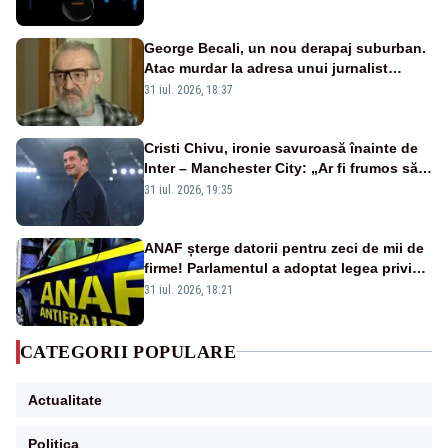
afectate
George Becali, un nou derapaj suburban.
Atac murdar la adresa unui jurnalist
sportiv – AUDIO
31 iul. 2026, 18:37
Cristi Chivu, ironie savuroasă înainte de
Inter – Manchester City: „Ar fi frumos să
mai cumpărați și de la noi”
31 iul. 2026, 19:35
ANAF șterge datorii pentru zeci de mii de
firme! Parlamentul a adoptat legea privind
amnistia fiscală
31 iul. 2026, 18:21
CATEGORII POPULARE
Actualitate
Politica