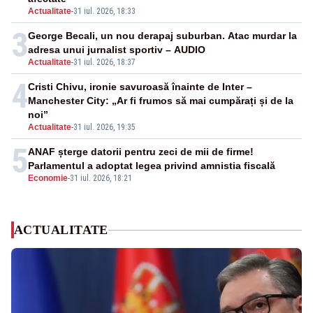
Actualitate
-
31 iul. 2026, 18:33
3
George Becali, un nou derapaj suburban. Atac murdar la
adresa unui jurnalist sportiv – AUDIO
Actualitate
-
31 iul. 2026, 18:37
4
Cristi Chivu, ironie savuroasă înainte de Inter –
Manchester City: „Ar fi frumos să mai cumpărați și de la
noi”
Actualitate
-
31 iul. 2026, 19:35
5
ANAF șterge datorii pentru zeci de mii de firme!
Parlamentul a adoptat legea privind amnistia fiscală
Economie
-
31 iul. 2026, 18:21
ACTUALITATE