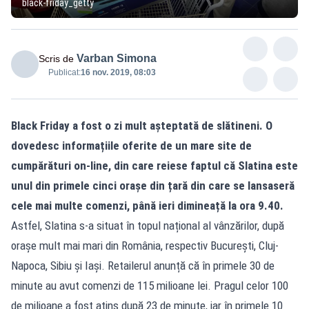
black-friday_getty
Varban Simona
Scris de
Publicat:
16 nov. 2019, 08:03
Black Friday a fost o zi mult așteptată de slătineni. O
dovedesc informațiile oferite de un mare site de
cumpărături on-line, din care reiese faptul că Slatina este
unul din primele cinci orașe din țară din care se lansaseră
cele mai multe comenzi, până ieri dimineață la ora 9.40.
Astfel, Slatina s-a situat în topul național al vânzărilor, după
orașe mult mai mari din România, respectiv Bucureşti, Cluj-
Napoca, Sibiu și Iaşi. Retailerul anunță că în primele 30 de
minute au avut comenzi de 115 milioane lei. Pragul celor 100
de milioane a fost atins după 23 de minute, iar în primele 10