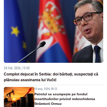
24 feb. 2026, 15:50
Complot dejucat în Serbia: doi bărbați, suspectați că
plănuiau asasinarea lui Vučić
10 aug. 2026, 08:22
Petrolul se scumpește pe fondul
incertitudinilor privind redeschiderea
Strâmtorii Ormuz