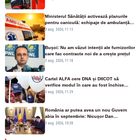
Ministerul Sănătății activează planurile
pentru caniculă: echipaje de ambulanță
suplimentate, stocuri de medicamente
3 aug. 2026, 11:13
verificate și puncte de apă în spațiile
publice
Bușoi: Nu am văzut intenții ale furnizorilor
care fac contracte noi de a crește prețul
3 aug. 2026, 11:18
Cartel ALFA cere DNA și DIICOT să
verifice modul în care au fost închise
centralele pe cărbune
3 aug. 2026, 11:29
România ar putea avea un nou Guvern
abia în septembrie: Nicușor Dan
pregătește noi consultări cu partidele
3 aug. 2026, 10:28
după 15 august