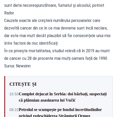
sunt dieta necorespunzătoare, fumatul și alcoolul, potrivit
Rador.
Cauzele exacte ale creșterii numărului persoanelor care
dezvoltă cancer din ce în ce mai devreme sunt încă neclare,
dar este mai mult decât plauzibil să fie consecințele unui mix
între factorii de risc identificați.
În ce privește mortalitatea, studiul relevă că în 2019 au murit
de cancer cu 28 de procente mai mulți oameni față de 1990.
Sursa: Newsinn
CITEȘTE ȘI
Complot dejucat în Serbia: doi bărbați, suspectați
15:50
că plănuiau asasinarea lui Vučić
Petrolul se scumpește pe fondul incertitudinilor
08:22
privind redeschiderea Strâmtorii Ormuz