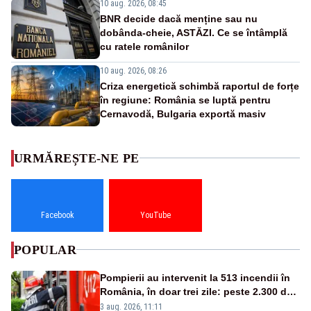
10 aug. 2026, 08:45
BNR decide dacă menține sau nu
dobânda-cheie, ASTĂZI. Ce se întâmplă
cu ratele românilor
10 aug. 2026, 08:26
Criza energetică schimbă raportul de forțe
în regiune: România se luptă pentru
Cernavodă, Bulgaria exportă masiv
URMĂREȘTE-NE PE
Facebook
YouTube
POPULAR
Pompierii au intervenit la 513 incendii în
România, în doar trei zile: peste 2.300 de
hectare de teren au fost afectate
3 aug. 2026, 11:11