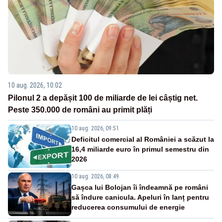
10 aug. 2026, 10:02
Pilonul 2 a depășit 100 de miliarde de lei câștig net.
Peste 350.000 de români au primit plăți
10 aug. 2026, 09:51
Deficitul comercial al României a scăzut la
16,4 miliarde euro în primul semestru din
2026
10 aug. 2026, 08:49
Gașca lui Bolojan îi îndeamnă pe români
să îndure canicula. Apeluri în lanț pentru
reducerea consumului de energie