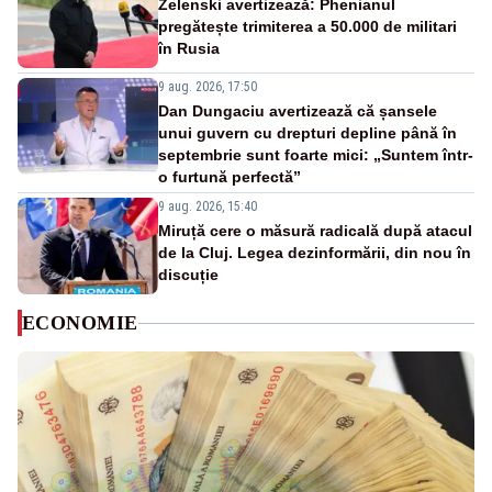
Zelenski avertizează: Phenianul
pregătește trimiterea a 50.000 de militari
în Rusia
9 aug. 2026, 17:50
Dan Dungaciu avertizează că șansele
unui guvern cu drepturi depline până în
septembrie sunt foarte mici: „Suntem într-
o furtună perfectă”
9 aug. 2026, 15:40
Miruță cere o măsură radicală după atacul
de la Cluj. Legea dezinformării, din nou în
discuție
ECONOMIE