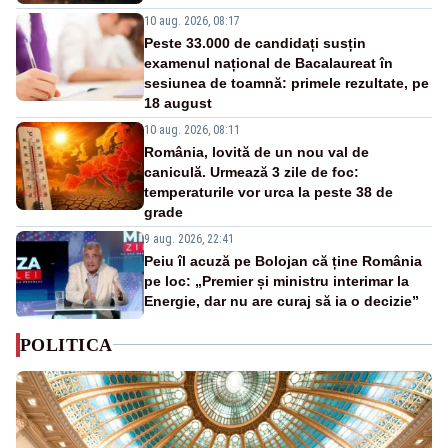
10 aug. 2026, 08:17
Peste 33.000 de candidați susțin
examenul național de Bacalaureat în
sesiunea de toamnă: primele rezultate, pe
18 august
10 aug. 2026, 08:11
România, lovită de un nou val de
caniculă. Urmează 3 zile de foc:
temperaturile vor urca la peste 38 de
grade
9 aug. 2026, 22:41
Peiu îl acuză pe Bolojan că ține România
pe loc: „Premier și ministru interimar la
Energie, dar nu are curaj să ia o decizie”
POLITICA