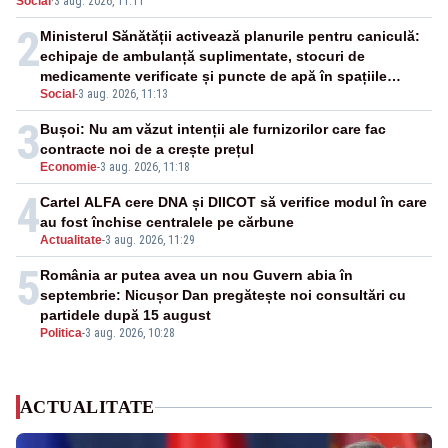
Social
·
3 aug. 2026, 11:11
afectate
2
Ministerul Sănătății activează planurile pentru caniculă:
echipaje de ambulanță suplimentate, stocuri de
medicamente verificate și puncte de apă în spațiile
Social
-
3 aug. 2026, 11:13
publice
3
Bușoi: Nu am văzut intenții ale furnizorilor care fac
contracte noi de a crește prețul
Economie
-
3 aug. 2026, 11:18
4
Cartel ALFA cere DNA și DIICOT să verifice modul în care
au fost închise centralele pe cărbune
Actualitate
-
3 aug. 2026, 11:29
5
România ar putea avea un nou Guvern abia în
septembrie: Nicușor Dan pregătește noi consultări cu
partidele după 15 august
Politica
-
3 aug. 2026, 10:28
ACTUALITATE