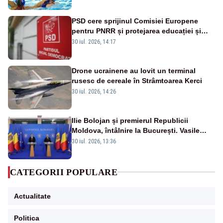
PSD cere sprijinul Comisiei Europene
pentru PNRR și protejarea educației și
sănătății
30 iul. 2026, 14:17
Drone ucrainene au lovit un terminal
rusesc de cereale în Strâmtoarea Kerci
30 iul. 2026, 14:26
Ilie Bolojan și premierul Republicii
Moldova, întâlnire la București. Vasile
Tofan, primit cu onoruri militare
30 iul. 2026, 13:36
CATEGORII POPULARE
Actualitate
Politica