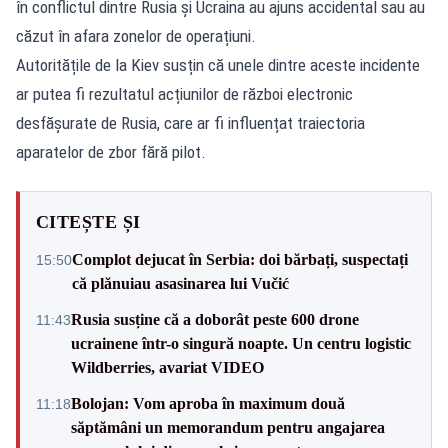
în conflictul dintre Rusia și Ucraina au ajuns accidental sau au
căzut în afara zonelor de operațiuni.
Autoritățile de la Kiev susțin că unele dintre aceste incidente
ar putea fi rezultatul acțiunilor de război electronic
desfășurate de Rusia, care ar fi influențat traiectoria
aparatelor de zbor fără pilot.
CITEȘTE ȘI
Complot dejucat în Serbia: doi bărbați, suspectați
15:50
că plănuiau asasinarea lui Vučić
Rusia susține că a doborât peste 600 drone
11:43
ucrainene într-o singură noapte. Un centru logistic
Wildberries, avariat VIDEO
Bolojan: Vom aproba în maximum două
11:18
săptămâni un memorandum pentru angajarea