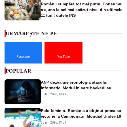
Românii cumpără tot mai puțin. Consumul
a ajuns la cel mai scăzut nivel din ultimele
11 luni: datele INS
URMĂREȘTE-NE PE
Facebook
YouTube
POPULAR
ANP dezvăluie cronologia atacului
informatic. Modul în care hackerii au
pătruns în rețea rămâne necunoscut
30 iul. 2026, 13:48
Polo feminin: România a obţinut prima sa
victorie la Campionatul Mondial Under-16
30 iul. 2026, 13:58