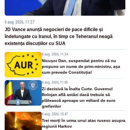
6 aug. 2026, 11:27
JD Vance anunță negocieri de pace dificile și
îndelungate cu Iranul, în timp ce Teheranul neagă
existența discuțiilor cu SUA
6 aug. 2026, 11:24
Nicușor Dan, suspendat pentru că nu
propune un nume de prim-ministru, așa
cum prevede Constituția!
6 aug. 2026, 11:05
Zi decisivă la Înalta Curte. Guvernul
Bolojan află astăzi dacă trebuie să
plătească aproape un miliard de euro
grefierilor
6 aug. 2026, 10:47
Trei morți în urma unui atac rusesc asupra
regiunii Harkov