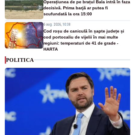
Operațiunea de pe brațul Bala intră în faza
decisivă. Prima barjă ar putea fi
scufundată la ora 15:00
6 aug. 2026, 10:38
Cod roșu de caniculă în șapte județe și
cod portocaliu de vijelii în mai multe
regiuni: temperaturi de 41 de grade -
HARTA
POLITICA