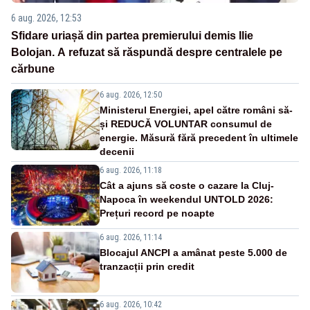
6 aug. 2026, 12:53
Sfidare uriașă din partea premierului demis Ilie
Bolojan. A refuzat să răspundă despre centralele pe
cărbune
6 aug. 2026, 12:50
Ministerul Energiei, apel către români să-
și REDUCĂ VOLUNTAR consumul de
energie. Măsură fără precedent în ultimele
decenii
6 aug. 2026, 11:18
Cât a ajuns să coste o cazare la Cluj-
Napoca în weekendul UNTOLD 2026:
Prețuri record pe noapte
6 aug. 2026, 11:14
Blocajul ANCPI a amânat peste 5.000 de
tranzacții prin credit
6 aug. 2026, 10:42