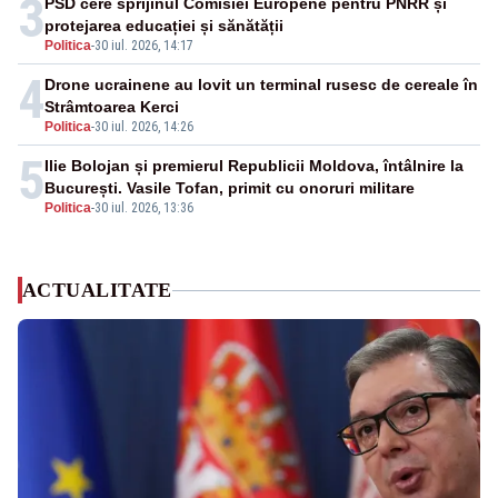
3
PSD cere sprijinul Comisiei Europene pentru PNRR și
protejarea educației și sănătății
Politica
-
30 iul. 2026, 14:17
4
Drone ucrainene au lovit un terminal rusesc de cereale în
Strâmtoarea Kerci
Politica
-
30 iul. 2026, 14:26
5
Ilie Bolojan și premierul Republicii Moldova, întâlnire la
București. Vasile Tofan, primit cu onoruri militare
Politica
-
30 iul. 2026, 13:36
ACTUALITATE