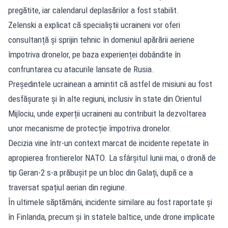
pregătite, iar calendarul deplasărilor a fost stabilit.
Zelenski a explicat că specialiștii ucraineni vor oferi
consultanță și sprijin tehnic în domeniul apărării aeriene
împotriva dronelor, pe baza experienței dobândite în
confruntarea cu atacurile lansate de Rusia.
Președintele ucrainean a amintit că astfel de misiuni au fost
desfășurate și în alte regiuni, inclusiv în state din Orientul
Mijlociu, unde experții ucraineni au contribuit la dezvoltarea
unor mecanisme de protecție împotriva dronelor.
Decizia vine într-un context marcat de incidente repetate în
apropierea frontierelor NATO. La sfârșitul lunii mai, o dronă de
tip Geran-2 s-a prăbușit pe un bloc din Galați, după ce a
traversat spațiul aerian din regiune.
În ultimele săptămâni, incidente similare au fost raportate și
în Finlanda, precum și în statele baltice, unde drone implicate