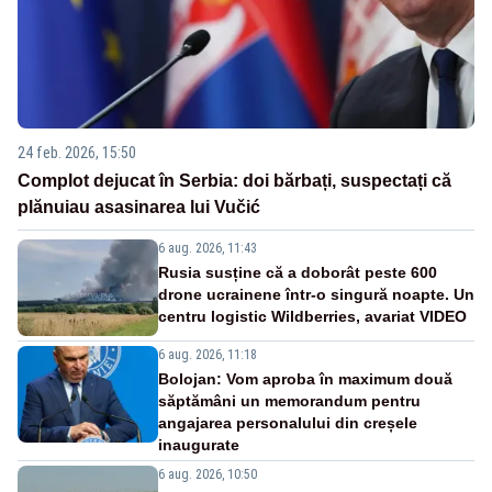
24 feb. 2026, 15:50
Complot dejucat în Serbia: doi bărbați, suspectați că
plănuiau asasinarea lui Vučić
6 aug. 2026, 11:43
Rusia susține că a doborât peste 600
drone ucrainene într-o singură noapte. Un
centru logistic Wildberries, avariat VIDEO
6 aug. 2026, 11:18
Bolojan: Vom aproba în maximum două
săptămâni un memorandum pentru
angajarea personalului din creșele
inaugurate
6 aug. 2026, 10:50