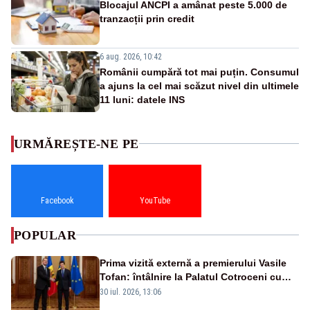
Blocajul ANCPI a amânat peste 5.000 de
tranzacții prin credit
6 aug. 2026, 10:42
Românii cumpără tot mai puțin. Consumul
a ajuns la cel mai scăzut nivel din ultimele
11 luni: datele INS
URMĂREȘTE-NE PE
Facebook
YouTube
POPULAR
Prima vizită externă a premierului Vasile
Tofan: întâlnire la Palatul Cotroceni cu
președintele Nicușor Dan
30 iul. 2026, 13:06