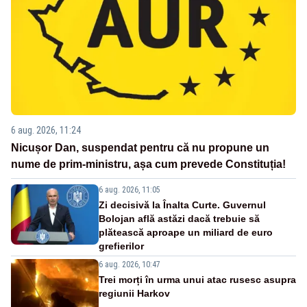
6 aug. 2026, 11:24
Nicușor Dan, suspendat pentru că nu propune un
nume de prim-ministru, așa cum prevede Constituția!
6 aug. 2026, 11:05
Zi decisivă la Înalta Curte. Guvernul
Bolojan află astăzi dacă trebuie să
plătească aproape un miliard de euro
grefierilor
6 aug. 2026, 10:47
Trei morți în urma unui atac rusesc asupra
regiunii Harkov