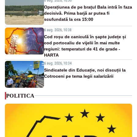
6 aug. 2026, 10:50
Operațiunea de pe brațul Bala intră în faza
decisivă. Prima barjă ar putea fi
scufundată la ora 15:00
6 aug. 2026, 10:38
Cod roșu de caniculă în șapte județe și
cod portocaliu de vijelii în mai multe
regiuni: temperaturi de 41 de grade -
HARTA
6 aug. 2026, 10:34
Sindicatele din Educație, noi discuții la
Cotroceni pe tema legii salarizării
POLITICA