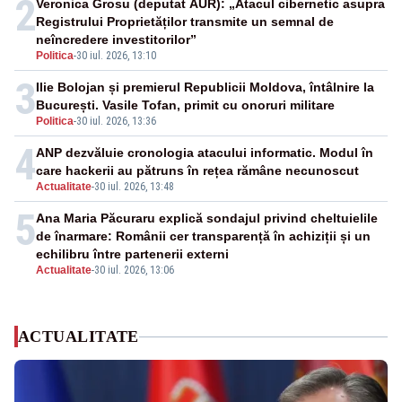
2
Veronica Grosu (deputat AUR): „Atacul cibernetic asupra
Registrului Proprietăților transmite un semnal de
neîncredere investitorilor”
Politica
-
30 iul. 2026, 13:10
3
Ilie Bolojan și premierul Republicii Moldova, întâlnire la
București. Vasile Tofan, primit cu onoruri militare
Politica
-
30 iul. 2026, 13:36
4
ANP dezvăluie cronologia atacului informatic. Modul în
care hackerii au pătruns în rețea rămâne necunoscut
Actualitate
-
30 iul. 2026, 13:48
5
Ana Maria Păcuraru explică sondajul privind cheltuielile
de înarmare: Românii cer transparență în achiziții și un
echilibru între partenerii externi
Actualitate
-
30 iul. 2026, 13:06
ACTUALITATE