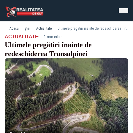
Acasă
Știri
Actualitate
Ultimele pregătiri înainte de redeschiderea Transalpinei
·
ACTUALITATE
1 min citire
Ultimele pregătiri înainte de
redeschiderea Transalpinei