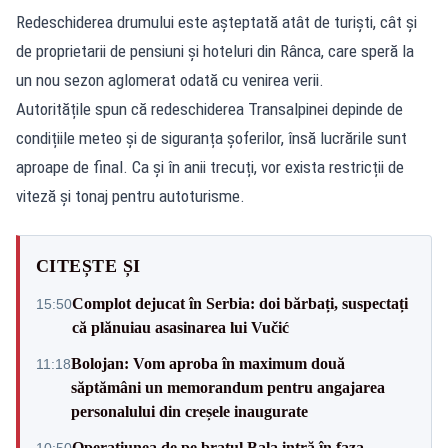
Redeschiderea drumului este așteptată atât de turiști, cât și
de proprietarii de pensiuni și hoteluri din Rânca, care speră la
un nou sezon aglomerat odată cu venirea verii.
Autoritățile spun că redeschiderea Transalpinei depinde de
condițiile meteo și de siguranța șoferilor, însă lucrările sunt
aproape de final. Ca și în anii trecuți, vor exista restricții de
viteză și tonaj pentru autoturisme.
CITEȘTE ȘI
Complot dejucat în Serbia: doi bărbați, suspectați
15:50
că plănuiau asasinarea lui Vučić
Bolojan: Vom aproba în maximum două
11:18
săptămâni un memorandum pentru angajarea
personalului din creșele inaugurate
Operațiunea de pe brațul Bala intră în faza
10:50