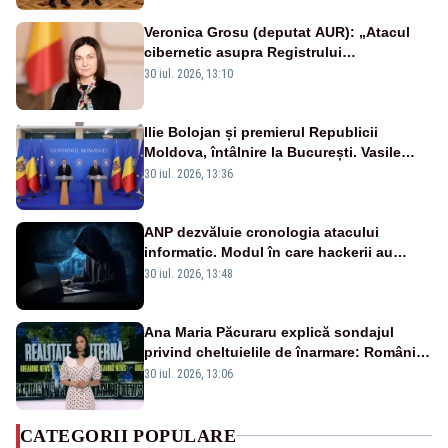
Veronica Grosu (deputat AUR): „Atacul
cibernetic asupra Registrului
Proprietăților transmite un semnal de
30 iul. 2026, 13:10
neîncredere investitorilor”
Ilie Bolojan și premierul Republicii
Moldova, întâlnire la București. Vasile
Tofan, primit cu onoruri militare
30 iul. 2026, 13:36
ANP dezvăluie cronologia atacului
informatic. Modul în care hackerii au
pătruns în rețea rămâne necunoscut
30 iul. 2026, 13:48
Ana Maria Păcuraru explică sondajul
privind cheltuielile de înarmare: Românii
cer transparență în achiziții și un echilibru
30 iul. 2026, 13:06
între partenerii externi
CATEGORII POPULARE