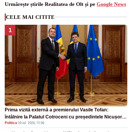
Urmărește știrile Realitatea de Olt și pe
Google News
CELE MAI CITITE
1
Prima vizită externă a premierului Vasile Tofan:
întâlnire la Palatul Cotroceni cu președintele Nicușor
Politica
·
30 iul. 2026, 13:06
Dan