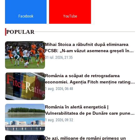
Facebook
YouTube
POPULAR
Mihai Stoica a răbufnit după eliminarea
FCSB: „N-am văzut asemenea greșeli în
190 de meciuri europene”
31 iul. 2026, 21:35
România a scăpat de retrogradarea
economiei. Agenția Fitch menține ratingul
„BBB-” cu perspectivă negativă
1 aug. 2026, 06:48
România în alertă energetică |
Vulnerabilitatea de pe Dunăre care pune
în pericol Centrala Cernavodă era
1 aug. 2026, 09:32
cunoscută de pe vremea lui Ceaușescu
De azi, milioane de români primesc un