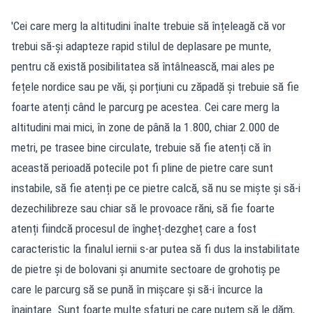
'Cei care merg la altitudini înalte trebuie să înțeleagă că vor
trebui să-și adapteze rapid stilul de deplasare pe munte,
pentru că există posibilitatea să întâlnească, mai ales pe
fețele nordice sau pe văi, și porțiuni cu zăpadă și trebuie să fie
foarte atenți când le parcurg pe acestea. Cei care merg la
altitudini mai mici, în zone de până la 1.800, chiar 2.000 de
metri, pe trasee bine circulate, trebuie să fie atenți că în
această perioadă potecile pot fi pline de pietre care sunt
instabile, să fie atenți pe ce pietre calcă, să nu se miște și să-i
dezechilibreze sau chiar să le provoace răni, să fie foarte
atenți fiindcă procesul de îngheț-dezgheț care a fost
caracteristic la finalul iernii s-ar putea să fi dus la instabilitate
de pietre și de bolovani și anumite sectoare de grohotiș pe
care le parcurg să se pună în mișcare și să-i încurce la
înaintare. Sunt foarte multe sfaturi pe care putem să le dăm,