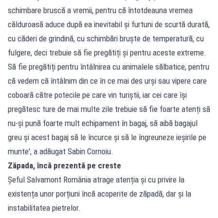
schimbare bruscă a vremii, pentru că întotdeauna vremea
călduroasă aduce după ea inevitabil și furtuni de scurtă durată,
cu căderi de grindină, cu schimbări bruște de temperatură, cu
fulgere, deci trebuie să fie pregătiți și pentru aceste extreme.
Să fie pregătiți pentru întâlnirea cu animalele sălbatice, pentru
că vedem că întâlnim din ce în ce mai des urși sau vipere care
coboară către potecile pe care vin turiștii, iar cei care își
pregătesc ture de mai multe zile trebuie să fie foarte atenți să
nu-și pună foarte mult echipament în bagaj, să aibă bagajul
greu și acest bagaj să le încurce și să le îngreuneze ieșirile pe
munte', a adăugat Sabin Cornoiu.
Zăpada, încă prezentă pe creste
Șeful Salvamont România atrage atenția și cu privire la
existența unor porțiuni încă acoperite de zăpadă, dar și la
instabilitatea pietrelor.