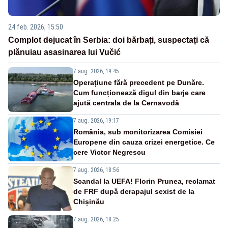
24 feb. 2026, 15:50
Complot dejucat în Serbia: doi bărbați, suspectați că
plănuiau asasinarea lui Vučić
7 aug. 2026, 19:45
Operațiune fără precedent pe Dunăre.
Cum funcționează digul din barje care
ajută centrala de la Cernavodă
7 aug. 2026, 19:17
România, sub monitorizarea Comisiei
Europene din cauza crizei energetice. Ce
cere Victor Negrescu
7 aug. 2026, 18:56
Scandal la UEFA! Florin Prunea, reclamat
de FRF după derapajul sexist de la
Chișinău
7 aug. 2026, 18:25