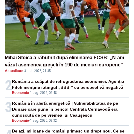
Mihai Stoica a răbufnit după eliminarea FCSB: „N-am
văzut asemenea greșeli în 190 de meciuri europene”
Actualitate
·
31 iul. 2026, 21:35
2
România a scăpat de retrogradarea economiei. Agenția
Fitch menține ratingul „BBB-” cu perspectivă negativă
Economie
-
1 aug. 2026, 06:48
3
România în alertă energetică | Vulnerabilitatea de pe
Dunăre care pune în pericol Centrala Cernavodă era
cunoscută de pe vremea lui Ceaușescu
Economie
-
1 aug. 2026, 09:32
De azi, milioane de români primesc un drept nou. Ce se