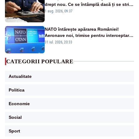
drept nou. Ce se întâmplă dacă ți se strică
un produs
1 aug. 2026, 09:37
NATO întărește apărarea României!
Aeronave noi, trimise pentru interceptarea
și distrugerea dronelor
31 iul. 2026, 20:33
CATEGORII POPULARE
Actualitate
Politica
Economie
Social
Sport