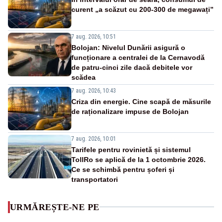
curent „a scăzut cu 200-300 de megawați”
7 aug. 2026, 10:51
Bolojan: Nivelul Dunării asigură o
funcționare a centralei de la Cernavodă
de patru-cinci zile dacă debitele vor
scădea
7 aug. 2026, 10:43
Criza din energie. Cine scapă de măsurile
de raționalizare impuse de Bolojan
7 aug. 2026, 10:01
Tarifele pentru rovinietă și sistemul
TollRo se aplică de la 1 octombrie 2026.
Ce se schimbă pentru șoferi și
transportatori
URMĂREȘTE-NE PE