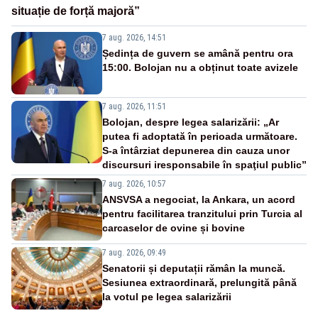
situație de forță majoră”
7 aug. 2026, 14:51
Ședința de guvern se amână pentru ora
15:00. Bolojan nu a obținut toate avizele
7 aug. 2026, 11:51
Bolojan, despre legea salarizării: „Ar
putea fi adoptată în perioada următoare.
S-a întârziat depunerea din cauza unor
discursuri iresponsabile în spaţiul public”
7 aug. 2026, 10:57
ANSVSA a negociat, la Ankara, un acord
pentru facilitarea tranzitului prin Turcia al
carcaselor de ovine și bovine
7 aug. 2026, 09:49
Senatorii și deputații rămân la muncă.
Sesiunea extraordinară, prelungită până
la votul pe legea salarizării