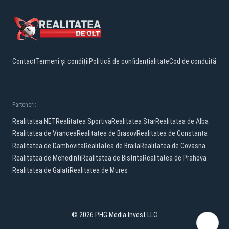
Contact
Termeni și condiții
Politică de confidențialitate
Cod de conduită
Parteneri:
Realitatea.NET
Realitatea Sportiva
Realitatea Star
Realitatea de Alba
Realitatea de Vrancea
Realitatea de Brasov
Realitatea de Constanta
Realitatea de Dambovita
Realitatea de Braila
Realitatea de Covasna
Realitatea de Mehedinti
Realitatea de Bistrita
Realitatea de Prahova
Realitatea de Galati
Realitatea de Mures
© 2026 PHG Media Invest LLC
Facebook
YouTube