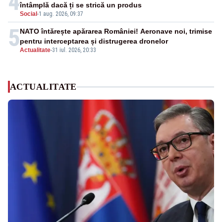
4
întâmplă dacă ți se strică un produs
Social
-
1 aug. 2026, 09:37
5
NATO întărește apărarea României! Aeronave noi, trimise
pentru interceptarea și distrugerea dronelor
Actualitate
-
31 iul. 2026, 20:33
ACTUALITATE