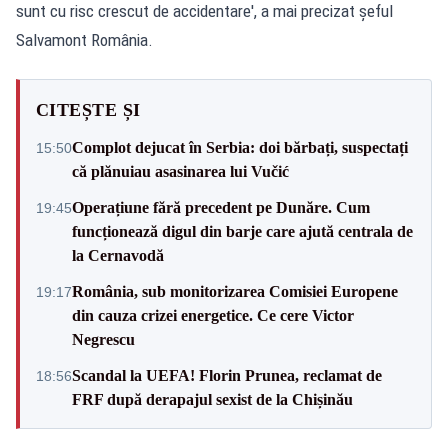
sunt cu risc crescut de accidentare', a mai precizat șeful
Salvamont România.
CITEȘTE ȘI
Complot dejucat în Serbia: doi bărbați, suspectați
15:50
că plănuiau asasinarea lui Vučić
Operațiune fără precedent pe Dunăre. Cum
19:45
funcționează digul din barje care ajută centrala de
la Cernavodă
România, sub monitorizarea Comisiei Europene
19:17
din cauza crizei energetice. Ce cere Victor
Negrescu
Scandal la UEFA! Florin Prunea, reclamat de
18:56
FRF după derapajul sexist de la Chișinău