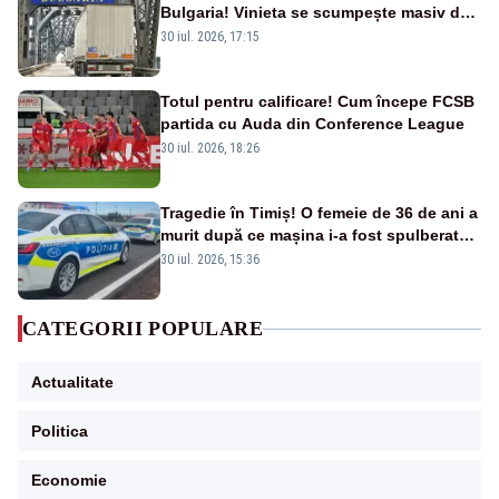
Bulgaria! Vinieta se scumpește masiv de
la 1 august
30 iul. 2026, 17:15
Totul pentru calificare! Cum începe FCSB
partida cu Auda din Conference League
30 iul. 2026, 18:26
Tragedie în Timiș! O femeie de 36 de ani a
murit după ce mașina i-a fost spulberată
de tren
30 iul. 2026, 15:36
CATEGORII POPULARE
Actualitate
Politica
Economie