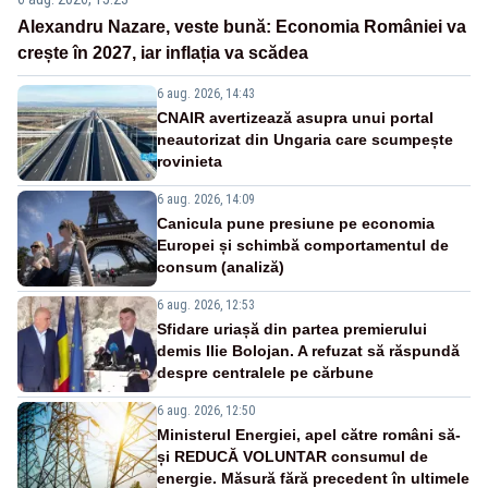
Alexandru Nazare, veste bună: Economia României va
crește în 2027, iar inflația va scădea
6 aug. 2026, 14:43
CNAIR avertizează asupra unui portal
neautorizat din Ungaria care scumpește
rovinieta
6 aug. 2026, 14:09
Canicula pune presiune pe economia
Europei și schimbă comportamentul de
consum (analiză)
6 aug. 2026, 12:53
Sfidare uriașă din partea premierului
demis Ilie Bolojan. A refuzat să răspundă
despre centralele pe cărbune
6 aug. 2026, 12:50
Ministerul Energiei, apel către români să-
și REDUCĂ VOLUNTAR consumul de
energie. Măsură fără precedent în ultimele