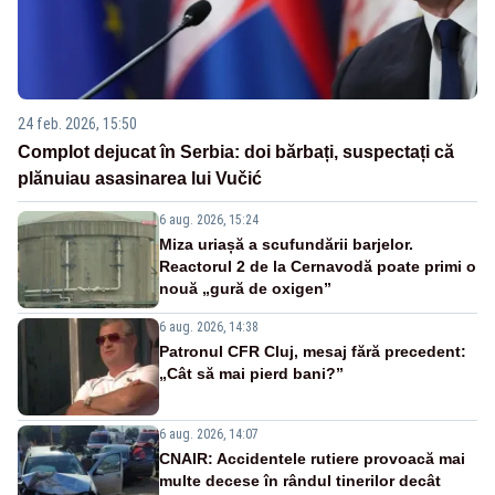
24 feb. 2026, 15:50
Complot dejucat în Serbia: doi bărbați, suspectați că
plănuiau asasinarea lui Vučić
6 aug. 2026, 15:24
Miza uriașă a scufundării barjelor.
Reactorul 2 de la Cernavodă poate primi o
nouă „gură de oxigen”
6 aug. 2026, 14:38
Patronul CFR Cluj, mesaj fără precedent:
„Cât să mai pierd bani?”
6 aug. 2026, 14:07
CNAIR: Accidentele rutiere provoacă mai
multe decese în rândul tinerilor decât