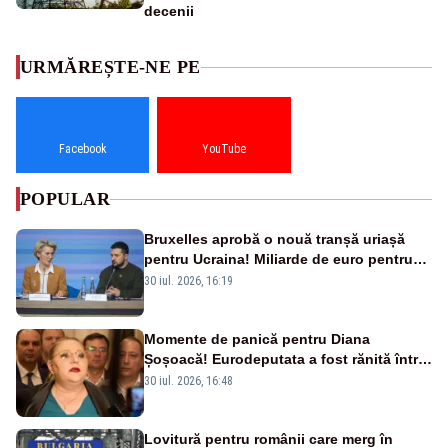
decenii
URMĂREȘTE-NE PE
Facebook
YouTube
POPULAR
Bruxelles aprobă o nouă tranșă uriașă
pentru Ucraina! Miliarde de euro pentru
armament și apărare
30 iul. 2026, 16:19
Momente de panică pentru Diana
Șoșoacă! Eurodeputata a fost rănită într-
un accident rutier
30 iul. 2026, 16:48
Lovitură pentru românii care merg în