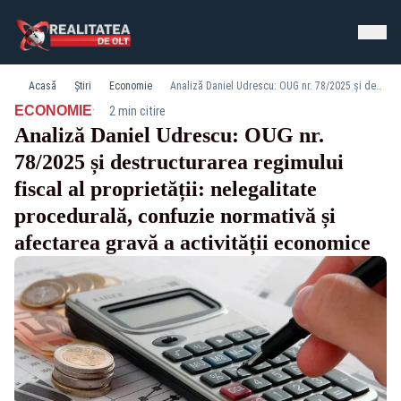
Acasă
Știri
Economie
Analiză Daniel Udrescu: OUG nr. 78/2025 și destructurarea regimului fiscal al proprietății: nelegalitate procedurală, confuzie normativă și afectarea gravă a activității economice
·
ECONOMIE
2 min citire
Analiză Daniel Udrescu: OUG nr.
78/2025 și destructurarea regimului
fiscal al proprietății: nelegalitate
procedurală, confuzie normativă și
afectarea gravă a activității economice