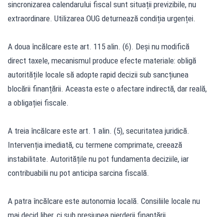
sincronizarea calendarului fiscal sunt situații previzibile, nu
extraordinare. Utilizarea OUG deturnează condiția urgenței.
A doua încălcare este art. 115 alin. (6). Deși nu modifică
direct taxele, mecanismul produce efecte materiale: obligă
autoritățile locale să adopte rapid decizii sub sancțiunea
blocării finanțării. Aceasta este o afectare indirectă, dar reală,
a obligației fiscale.
A treia încălcare este art. 1 alin. (5), securitatea juridică.
Intervenția imediată, cu termene comprimate, creează
instabilitate. Autoritățile nu pot fundamenta deciziile, iar
contribuabilii nu pot anticipa sarcina fiscală.
A patra încălcare este autonomia locală. Consiliile locale nu
mai decid liber, ci sub presiunea pierderii finanțării.