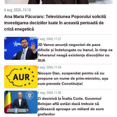
6 aug. 2026, 15:18
Ana Maria Păcuraru: Televiziunea Poporului solicită
investigarea deciziilor luate în această perioadă de
criză enegetică
6 aug. 2026, 11:27
JD Vance anunță negocieri de pace
dificile și îndelungate cu Iranul, în timp ce
Teheranul neagă existența discuțiilor cu
SUA
6 aug. 2026, 11:24
Nicușor Dan, suspendat pentru că nu
propune un nume de prim-ministru, așa
cum prevede Constituția!
6 aug. 2026, 11:05
Zi decisivă la Înalta Curte. Guvernul
Bolojan află astăzi dacă trebuie să
plătească aproape un miliard de euro
grefierilor