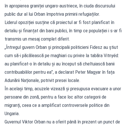
în apropierea graniței ungaro-austriece, în ciuda discursului
public dur al lui Orban împotriva primirii refugiaților.
Liderul opoziției susține că proiectul ar fi fost planificat în
detaliu și finanțat din bani publici, în timp ce populației i s-ar fi
transmis un mesaj complet diferit.
„Întregul guvern Orban și principalii politicieni Fidesz au știut
cum să-i păcălească pe maghiari cu privire la tabăra Vitnyéd:
au planificat-o în detaliu și au început să cheltuiască banii
contribuabililor pentru ea”, a declarat Peter Magyar în fața
Adunării Naționale, potrivit presei locale.
În același timp, acuzele vizează și presupusa evacuare a unor
persoane din zonă, pentru a face loc altor categorii de
migranți, ceea ce a amplificat controversele politice din
Ungaria.
Guvernul Viktor Orban nu a oferit până în prezent un punct de