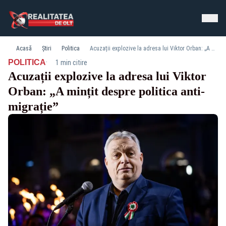
Acasă
Știri
Politica
Acuzații explozive la adresa lui Viktor Orban: „A mințit despre politica anti-migrație”
·
POLITICA
1 min citire
Acuzații explozive la adresa lui Viktor
Orban: „A mințit despre politica anti-
migrație”