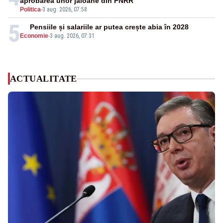
aprobarea unor jaloane din PNRR
Politica
-
3 aug. 2026, 07:58
5
Pensiile și salariile ar putea crește abia în 2028
Economie
-
3 aug. 2026, 07:31
ACTUALITATE