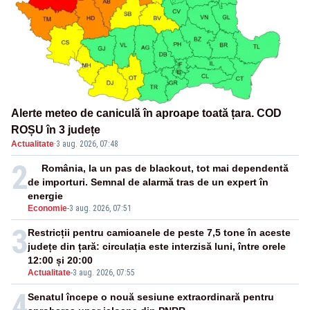
Alerte meteo de caniculă în aproape toată țara. COD
ROȘU în 3 județe
Actualitate
·
3 aug. 2026, 07:48
2
România, la un pas de blackout, tot mai dependentă
de importuri. Semnal de alarmă tras de un expert în
energie
Economie
-
3 aug. 2026, 07:51
3
Restricții pentru camioanele de peste 7,5 tone în aceste
județe din țară: circulația este interzisă luni, între orele
12:00 și 20:00
Actualitate
-
3 aug. 2026, 07:55
4
Senatul începe o nouă sesiune extraordinară pentru