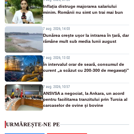
Inflația distruge majorarea salariului
minim. Românii nu simt un trai mai bun
7 aug. 2026, 14:03
Dunărea crește ușor la intrarea în țară, dar
rămâne mult sub media lunii august
7 aug. 2026, 13:02
În intervalul orar de seară, consumul de
curent „a scăzut cu 200-300 de megawați”
7 aug. 2026, 10:57
ANSVSA a negociat, la Ankara, un acord
pentru facilitarea tranzitului prin Turcia al
carcaselor de ovine și bovine
URMĂREȘTE-NE PE