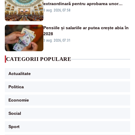
extraordinară pentru aprobarea unor
jaloane din PNRR
3 aug. 2026, 07:58
Pensiile și salariile ar putea crește abia în
2028
3 aug. 2026, 07:31
CATEGORII POPULARE
Actualitate
Politica
Economie
Social
Sport