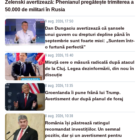
Zelenski avertizează: Phenianul pregătește trimiterea a
50.000 de militari în Rusia
9 aug. 2026, 17:50
Dan Dungaciu avertizează că șansele
unui guvern cu drepturi depline până în
septembrie sunt foarte mici: „Suntem într-
o furtună perfectă”
9 aug. 2026, 15:40
Miruță cere o măsură radicală după atacul
de la Cluj. Legea dezinformării, din nou în
discuție
8 aug. 2026, 13:35
Groenlanda îi pune frână lui Trump.
Avertisment dur după planul de foraj
8 aug. 2026, 10:38
România își păstrează ratingul
recomandat investițiilor. Un semnal
pozitiv, dar și un avertisment pentru