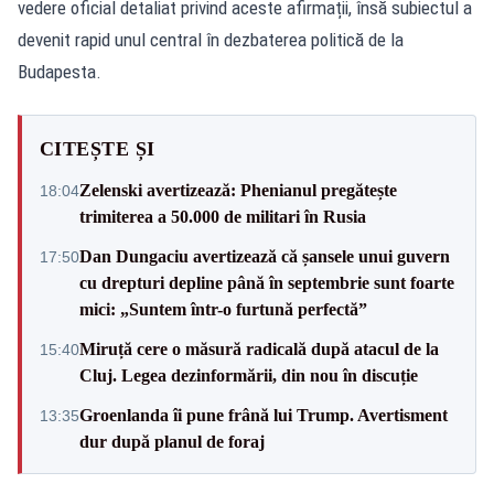
vedere oficial detaliat privind aceste afirmații, însă subiectul a
devenit rapid unul central în dezbaterea politică de la
Budapesta.
CITEȘTE ȘI
Zelenski avertizează: Phenianul pregătește
18:04
trimiterea a 50.000 de militari în Rusia
Dan Dungaciu avertizează că șansele unui guvern
17:50
cu drepturi depline până în septembrie sunt foarte
mici: „Suntem într-o furtună perfectă”
Miruță cere o măsură radicală după atacul de la
15:40
Cluj. Legea dezinformării, din nou în discuție
Groenlanda îi pune frână lui Trump. Avertisment
13:35
dur după planul de foraj