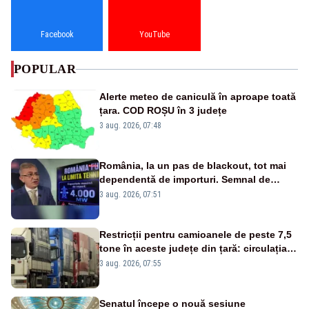
Facebook
YouTube
POPULAR
Alerte meteo de caniculă în aproape toată
țara. COD ROȘU în 3 județe
3 aug. 2026, 07:48
România, la un pas de blackout, tot mai
dependentă de importuri. Semnal de
alarmă tras de un expert în energie
3 aug. 2026, 07:51
Restricții pentru camioanele de peste 7,5
tone în aceste județe din țară: circulația
este interzisă luni, între orele 12:00 și
3 aug. 2026, 07:55
20:00
Senatul începe o nouă sesiune