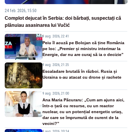
24 feb. 2026, 15:50
Complot dejucat în Serbia: doi bărbați, suspectați că
plănuiau asasinarea lui Vučić
9 aug. 2026, 22:41
Peiu îl acuză pe Bolojan că ține România
pe loc: „Premier și ministru interimar la
Energie, dar nu are curaj să ia o decizie”
9 aug. 2026, 21:25
Escaladare brutală în război. Rusia și
Ucraina s-au atacat cu drone și rachete
9 aug. 2026, 21:00
Ana Maria Păcuraru: „Cum am ajuns aici,
într-o țară cu resurse, cu un reactor
nuclear, cu un potențial energetic uriaș,
dar care se împrumută de curent de la
vecini?”
9 aug. 2026, 20:24