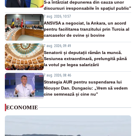
S-a întârziat depunerea din cauza unor
discursuri iresponsabile în spaţiul public”
7 aug. 2026, 10:57
ANSVSA a negociat, la Ankara, un acord
pentru facilitarea tranzitului prin Turcia al
carcaselor de ovine și bovine
7 aug. 2026, 09:49
Senatorii și deputații rămân la muncă.
Sesiunea extraordinară, prelungită până
la votul pe legea salarizării
7 aug. 2026, 08:46
Strategia AUR pentru suspendarea lui
Nicușor Dan. Dungaciu: „Vrem să vedem
cine semnează și cine nu”
ECONOMIE