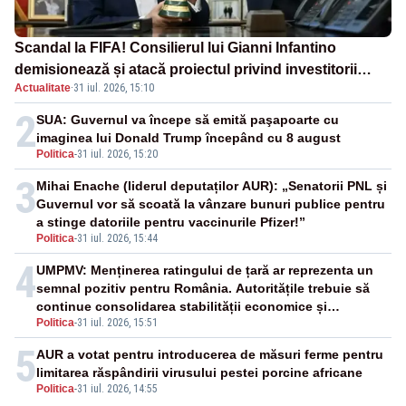
Scandal la FIFA! Consilierul lui Gianni Infantino
demisionează și atacă proiectul privind investitorii
Actualitate
·
31 iul. 2026, 15:10
străini
2
SUA: Guvernul va începe să emită paşapoarte cu
imaginea lui Donald Trump începând cu 8 august
Politica
-
31 iul. 2026, 15:20
3
Mihai Enache (liderul deputaților AUR): „Senatorii PNL și
Guvernul vor să scoată la vânzare bunuri publice pentru
a stinge datoriile pentru vaccinurile Pfizer!”
Politica
-
31 iul. 2026, 15:44
4
UMPMV: Menținerea ratingului de țară ar reprezenta un
semnal pozitiv pentru România. Autoritățile trebuie să
continue consolidarea stabilității economice și
Politica
-
31 iul. 2026, 15:51
financiare
5
AUR a votat pentru introducerea de măsuri ferme pentru
limitarea răspândirii virusului pestei porcine africane
Politica
-
31 iul. 2026, 14:55