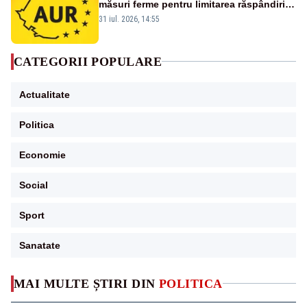
măsuri ferme pentru limitarea răspândirii
virusului pestei porcine africane
31 iul. 2026, 14:55
CATEGORII POPULARE
Actualitate
Politica
Economie
Social
Sport
Sanatate
MAI MULTE ȘTIRI DIN
POLITICA