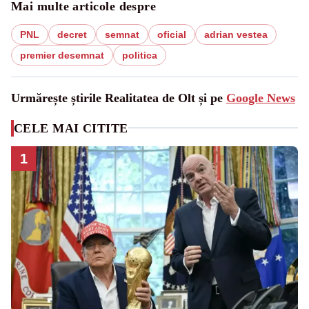
Mai multe articole despre
PNL
decret
semnat
oficial
adrian vestea
premier desemnat
politica
Urmărește știrile Realitatea de Olt și pe
Google News
CELE MAI CITITE
1