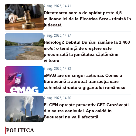
7 aug. 2026, 14:41
Directoarea care a delapidat peste 4,5
milioane lei de la Electrica Serv - trimisă în
judecată
7 aug. 2026, 14:37
Hidrologi: Debitul Dunării rămâne la 1.400
mc/s; o tendință de creștere este
preconizată la jumătatea săptămânii
viitoare
7 aug. 2026, 14:32
eMAG are un singur acționar. Comisia
Europeană a aprobat tranzacția care
schimbă structura gigantului românesc
7 aug. 2026, 14:30
ELCEN oprește preventiv CET Grozăvești
din cauza caniculei. Apa caldă în
București nu va fi afectată
POLITICA