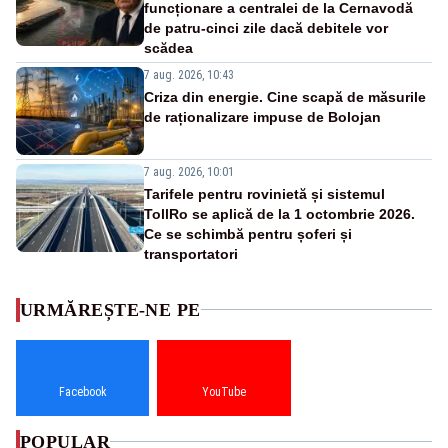
funcționare a centralei de la Cernavodă
de patru-cinci zile dacă debitele vor
scădea
7 aug. 2026, 10:43
Criza din energie. Cine scapă de măsurile
de raționalizare impuse de Bolojan
7 aug. 2026, 10:01
Tarifele pentru rovinietă și sistemul
TollRo se aplică de la 1 octombrie 2026.
Ce se schimbă pentru șoferi și
transportatori
URMĂREȘTE-NE PE
Facebook
YouTube
POPULAR