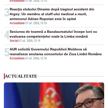
Actualitate
-
31 iul. 2026, 13:10
3
Reacția clubului Dinamo după tragicul accident din
Argeș: Un membru al staff-ului medical a murit,
antrenorul Adrian Ropotan este în spital
Actualitate
-
31 iul. 2026, 13:16
4
Sesiunea de toamnă a Bacalaureatului începe luni cu
evaluarea competențelor orale la Limba română
Social
-
31 iul. 2026, 13:19
5
AUR solicită Guvernului Republicii Moldova să
reanalizeze anularea concertului de Ziua Limbii Române
Actualitate
-
31 iul. 2026, 12:18
ACTUALITATE