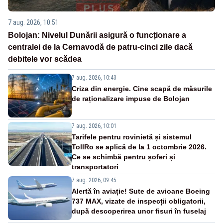
7 aug. 2026, 10:51
Bolojan: Nivelul Dunării asigură o funcționare a
centralei de la Cernavodă de patru-cinci zile dacă
debitele vor scădea
7 aug. 2026, 10:43
Criza din energie. Cine scapă de măsurile
de raționalizare impuse de Bolojan
7 aug. 2026, 10:01
Tarifele pentru rovinietă și sistemul
TollRo se aplică de la 1 octombrie 2026.
Ce se schimbă pentru șoferi și
transportatori
7 aug. 2026, 09:45
Alertă în aviație! Sute de avioane Boeing
737 MAX, vizate de inspecții obligatorii,
după descoperirea unor fisuri în fuselaj