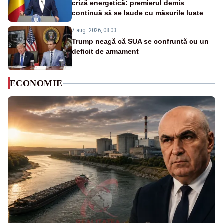
criză energetică: premierul demis
continuă să se laude cu măsurile luate
7 aug. 2026, 08:03
Trump neagă că SUA se confruntă cu un
deficit de armament
ECONOMIE