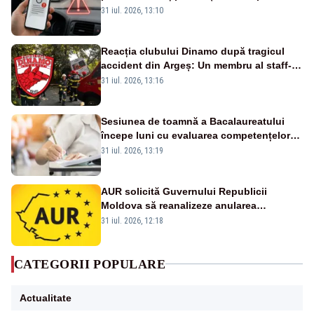
noi metode de fraudă online
31 iul. 2026, 13:10
Reacția clubului Dinamo după tragicul
accident din Argeș: Un membru al staff-
ului medical a murit, antrenorul Adrian
31 iul. 2026, 13:16
Ropotan este în spital
Sesiunea de toamnă a Bacalaureatului
începe luni cu evaluarea competențelor
orale la Limba română
31 iul. 2026, 13:19
AUR solicită Guvernului Republicii
Moldova să reanalizeze anularea
concertului de Ziua Limbii Române
31 iul. 2026, 12:18
CATEGORII POPULARE
Actualitate