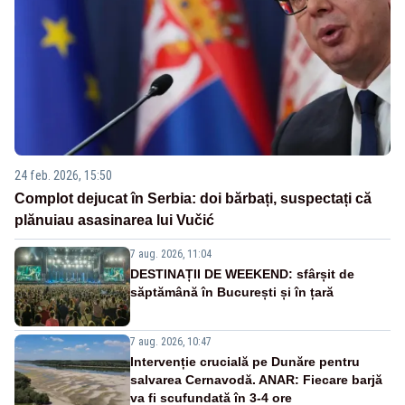
24 feb. 2026, 15:50
Complot dejucat în Serbia: doi bărbați, suspectați că
plănuiau asasinarea lui Vučić
7 aug. 2026, 11:04
DESTINAȚII DE WEEKEND: sfârșit de
săptămână în București și în țară
7 aug. 2026, 10:47
Intervenție crucială pe Dunăre pentru
salvarea Cernavodă. ANAR: Fiecare barjă
va fi scufundată în 3-4 ore