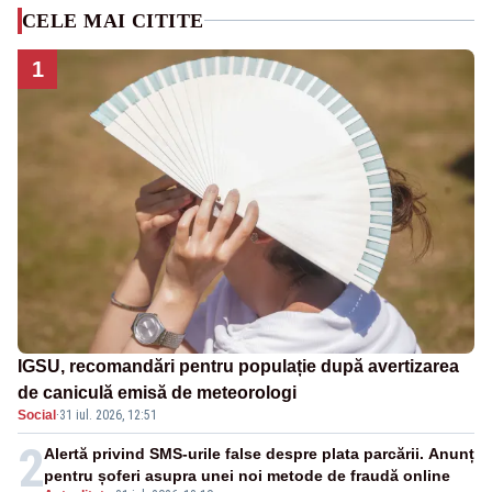
CELE MAI CITITE
1
IGSU, recomandări pentru populație după avertizarea
de caniculă emisă de meteorologi
Social
·
31 iul. 2026, 12:51
2
Alertă privind SMS-urile false despre plata parcării. Anunț
pentru șoferi asupra unei noi metode de fraudă online