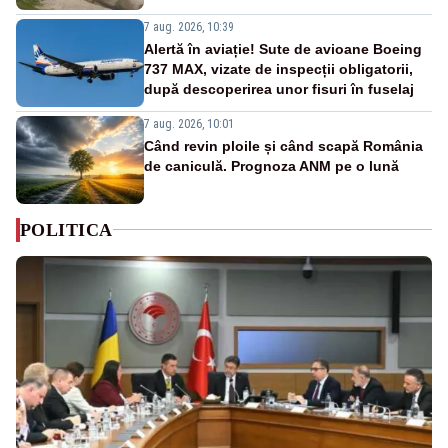
7 aug. 2026, 10:39
Alertă în aviație! Sute de avioane Boeing
737 MAX, vizate de inspecții obligatorii,
după descoperirea unor fisuri în fuselaj
7 aug. 2026, 10:01
Când revin ploile și când scapă România
de caniculă. Prognoza ANM pe o lună
POLITICA