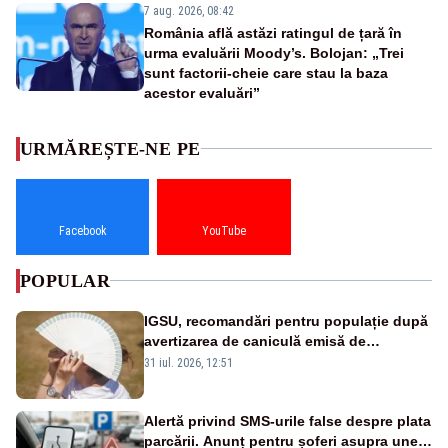
7 aug. 2026, 08:42
România află astăzi ratingul de țară în
urma evaluării Moody’s. Bolojan: „Trei
sunt factorii-cheie care stau la baza
acestor evaluări”
URMĂREȘTE-NE PE
Facebook
YouTube
POPULAR
IGSU, recomandări pentru populație după
avertizarea de caniculă emisă de
meteorologi
31 iul. 2026, 12:51
Alertă privind SMS-urile false despre plata
parcării. Anunț pentru șoferi asupra unei