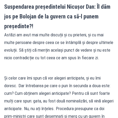
Suspendarea președintelui Nicușor Dan: Îl dăm
jos pe Bolojan de la guvern ca să-l punem
președinte?!
Astăzi am avut mai multe discuții și cu prieteni, și cu mai
multe persoane despre ceea ce se întâmplă și despre ultimele
evoluții. Să știți că mențin același punct de vedere și nu este
nicio contradicție cu tot ceea ce am spus în fiecare zi.
Și celor care îmi spun că vor alegeri anticipate, și eu îmi
doresc. Dar întrebarea pe care o pun în secunda a doua este:
cum? Cum obținem alegeri anticipate? Pentru că sunt foarte
mulți care spun: gata, au fost două nominalizări, să vină alegeri
anticipate. Nu, nu ați înțeles. Procedura presupune ca doi
prim-miniștri care sunt desemnați și merg cu un guvern în