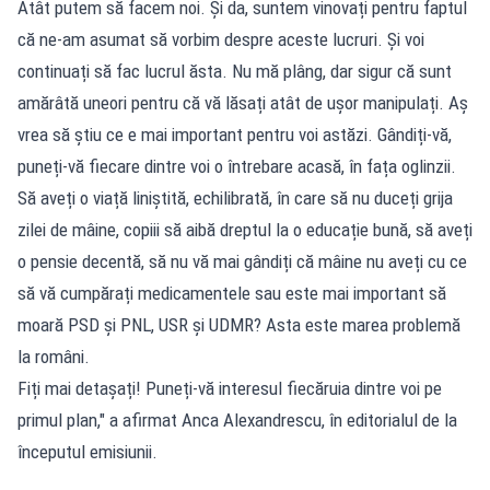
Atât putem să facem noi. Și da, suntem vinovați pentru faptul
că ne-am asumat să vorbim despre aceste lucruri. Și voi
continuați să fac lucrul ăsta. Nu mă plâng, dar sigur că sunt
amărâtă uneori pentru că vă lăsați atât de ușor manipulați. Aș
vrea să știu ce e mai important pentru voi astăzi. Gândiți-vă,
puneți-vă fiecare dintre voi o întrebare acasă, în fața oglinzii.
Să aveți o viață liniștită, echilibrată, în care să nu duceți grija
zilei de mâine, copiii să aibă dreptul la o educație bună, să aveți
o pensie decentă, să nu vă mai gândiți că mâine nu aveți cu ce
să vă cumpărați medicamentele sau este mai important să
moară PSD și PNL, USR și UDMR? Asta este marea problemă
la români.
Fiți mai detașați! Puneți-vă interesul fiecăruia dintre voi pe
primul plan," a afirmat Anca Alexandrescu, în editorialul de la
începutul emisiunii.