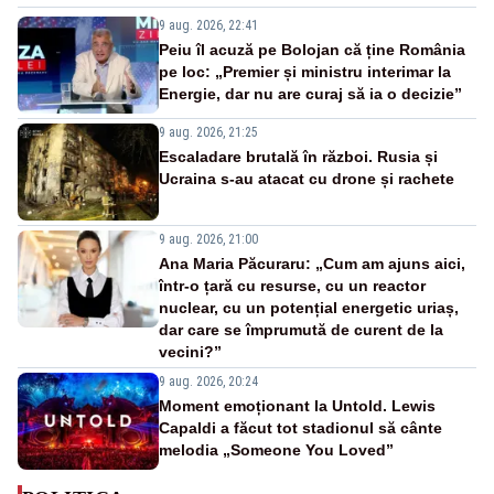
9 aug. 2026, 22:41
Peiu îl acuză pe Bolojan că ține România
pe loc: „Premier și ministru interimar la
Energie, dar nu are curaj să ia o decizie”
9 aug. 2026, 21:25
Escaladare brutală în război. Rusia și
Ucraina s-au atacat cu drone și rachete
9 aug. 2026, 21:00
Ana Maria Păcuraru: „Cum am ajuns aici,
într-o țară cu resurse, cu un reactor
nuclear, cu un potențial energetic uriaș,
dar care se împrumută de curent de la
vecini?”
9 aug. 2026, 20:24
Moment emoționant la Untold. Lewis
Capaldi a făcut tot stadionul să cânte
melodia „Someone You Loved”