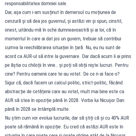
responsabilitatea domniei sale.
Dar, așa cum i-am susținut în demersul cu moțiunea de
cenzură și să dea jos guvernul, și astăzi vin și spun, cinstit,
onest, uitându-mă în ochii dumneavoastră și ai lor, că în
momentul în care ai dat jos un guvern, trebuie să contribui
cumva la reechilibrarea situației în țară. Nu, eu nu sunt de
acord ca AUR-ul să intre la guvernare. Dar dacă acum îi ai prins
pe ăștia cu chiloții în vine… și poți să obții niște lucruri. Pentru
cine? Pentru oamenii care te-au votat. De ce n-ai face-o?
Sigur că, dacă facem un calcul politic, strict-politic, făcând
abstracție de cetățenii care au votat, mult mai bine este ca
AUR să stea în opoziție până în 2028. Vorba lui Nicușor Dan:
până în 2028 se întâmplă multe.
Nu știm cum vor evolua lucrurile, dar să știți că și cu 40% AUR
poate să rămână în opoziție. Eu cred că astăzi AUR este în
situația în care poate cere și poate obține atât de la Nicușor