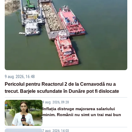
9 aug. 2026, 16:48
Pericolul pentru Reactorul 2 de la Cernavodă nu a
trecut. Barjele scufundate în Dunăre pot fi dislocate
9 aug. 2026, 09:28
Inflația distruge majorarea salariului
minim. Românii nu simt un trai mai bun
7 aug. 2026, 14:03