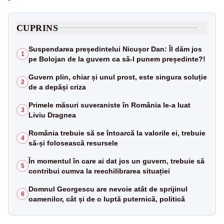
CUPRINS
Suspendarea președintelui Nicușor Dan: Îl dăm jos
1
pe Bolojan de la guvern ca să-l punem președinte?!
Guvern plin, chiar și unul prost, este singura soluție
2
de a depăși criza
Primele măsuri suveraniste în România le-a luat
3
Liviu Dragnea
România trebuie să se întoarcă la valorile ei, trebuie
4
să-și folosească resursele
În momentul în care ai dat jos un guvern, trebuie să
5
contribui cumva la reechilibrarea situației
Domnul Georgescu are nevoie atât de sprijinul
6
oamenilor, cât și de o luptă puternică, politică