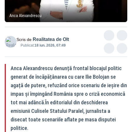
Anca Alexandrescu
Realitatea de Olt
Scris de
Publicat:
18 iun. 2026, 07:49
Anca Alexandrescu denunță frontal blocajul politic
generat de încăpățânarea cu care Ilie Bolojan se
agață de putere, refuzând orice scenariu de ieșire din
impas și împingând România spre o criză economică
tot mai adâncă.În editorialul din deschiderea
emisiunii Culisele Statului Paralel, jurnalista a
disecat toate scenariile aflate pe masa disputei
politice.