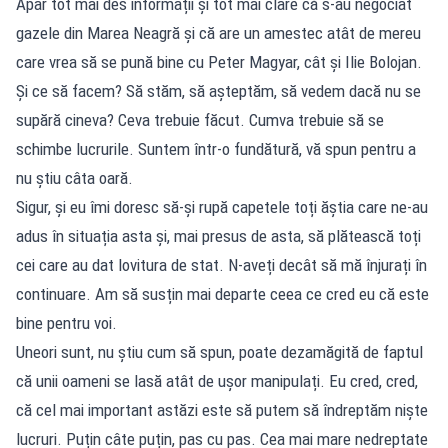
Apar tot mai des informații și tot mai clare că s-au negociat
gazele din Marea Neagră și că are un amestec atât de mereu
care vrea să se pună bine cu Peter Magyar, cât și Ilie Bolojan.
Și ce să facem? Să stăm, să așteptăm, să vedem dacă nu se
supără cineva? Ceva trebuie făcut. Cumva trebuie să se
schimbe lucrurile. Suntem într-o fundătură, vă spun pentru a
nu știu câta oară.
Sigur, și eu îmi doresc să-și rupă capetele toți ăștia care ne-au
adus în situația asta și, mai presus de asta, să plătească toți
cei care au dat lovitura de stat. N-aveți decât să mă înjurați în
continuare. Am să susțin mai departe ceea ce cred eu că este
bine pentru voi.
Uneori sunt, nu știu cum să spun, poate dezamăgită de faptul
că unii oameni se lasă atât de ușor manipulați. Eu cred, cred,
că cel mai important astăzi este să putem să îndreptăm niște
lucruri. Puțin câte puțin, pas cu pas. Cea mai mare nedreptate