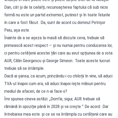
Dan, cât și de la ceilalți, recunoașterea faptului că sub nicio
formă nu este un partid extremist, putinist și în toate felurile
în care a fost făcut. Da, sunt de acord cu domnul Petrișor
Peiu, așa este.
Înainte de a se așeza la masă să discute ceva, trebuie să
primească acest respect — și nu numai pentru conducerea lor,
ci pentru cetățenii acestei țări care au avut opțiunea de a vota
AUR, Călin Georgescu și George Simeon. Toate aceste lucruri
trebuie să se întâmple.
Dacă ai șansa, ca acum, prinzându-i cu chiloții în vine, să aduci
TVA-ul înapoi cum era, să aduci înapoi niște măsuri pentru
mediul de afaceri, de ce n-ai face-o?
Îmi spunea cineva astăzi: „Dom’le, sigur, AUR trebuie să
rămână în opoziție până în 2028 și va crește.” De acord. Dar
întrebarea mea este: și ce se va întâmpla cu cetățenii care au