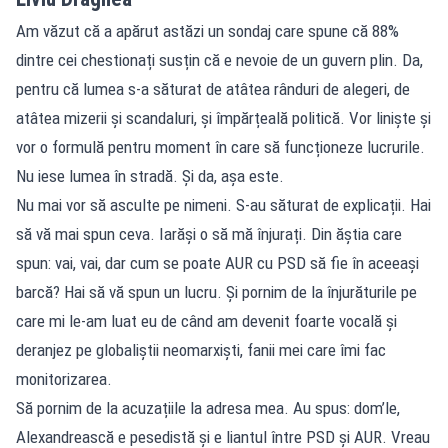
Am văzut că a apărut astăzi un sondaj care spune că 88%
dintre cei chestionați susțin că e nevoie de un guvern plin. Da,
pentru că lumea s-a săturat de atâtea rânduri de alegeri, de
atâtea mizerii și scandaluri, și împărțeală politică. Vor liniște și
vor o formulă pentru moment în care să funcționeze lucrurile.
Nu iese lumea în stradă. Și da, așa este.
Nu mai vor să asculte pe nimeni. S-au săturat de explicații. Hai
să vă mai spun ceva. Iarăși o să mă înjurați. Din ăștia care
spun: vai, vai, dar cum se poate AUR cu PSD să fie în aceeași
barcă? Hai să vă spun un lucru. Și pornim de la înjurăturile pe
care mi le-am luat eu de când am devenit foarte vocală și
deranjez pe globaliștii neomarxiști, fanii mei care îmi fac
monitorizarea.
Să pornim de la acuzațiile la adresa mea. Au spus: dom’le,
Alexandrească e pesedistă și e liantul între PSD și AUR. Vreau