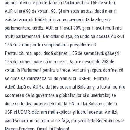
președintelui se poate face în Parlament cu 155 de voturi.
AUR-ul are 90 de voturi. 90. Și am spus astăzi: dacă n-ar fi
existat anumiți trădători în zona suveranistă la alegerile
parlamentare, astăzi AUR ar fi avut 30% și ar fi avut mult mai
mulți parlamentari. Dar chiar și așa, de unde să scoată AUR-ul
155 de voturi pentru suspendarea președintelui?
Pentru că, mai apoi, dacă obțineți 155 de semnături, găsești
155 de oameni care să semneze. Apoi e nevoie de 233 de
voturi în Parlament pentru a trece. Vin unii și spun: dom’ne, să
se ducă să vorbească cu Bolojan și cu USR-ul. Glumiți?
Adică după ce AUR a dat jos guvernul Bolojan și a luptat pentru
scoaterea de la guvernare a globaliștilor și a useriștilor, se
duce să le dea putere celor de la PNL-ul lui Bolojan și de la
USR și UDMR, căci am mai explicat și lucrul acesta. Astăzi,
când vorbim, în momentul de față, președintele Senatului este
Mircea Brudean. Omul lui Bolojan!