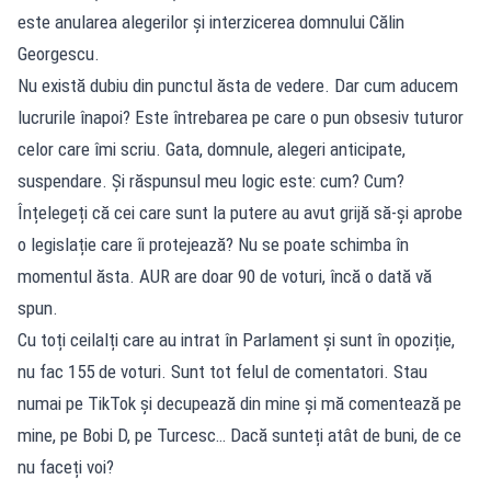
este anularea alegerilor și interzicerea domnului Călin
Georgescu.
Nu există dubiu din punctul ăsta de vedere. Dar cum aducem
lucrurile înapoi? Este întrebarea pe care o pun obsesiv tuturor
celor care îmi scriu. Gata, domnule, alegeri anticipate,
suspendare. Și răspunsul meu logic este: cum? Cum?
Înțelegeți că cei care sunt la putere au avut grijă să-și aprobe
o legislație care îi protejează? Nu se poate schimba în
momentul ăsta. AUR are doar 90 de voturi, încă o dată vă
spun.
Cu toți ceilalți care au intrat în Parlament și sunt în opoziție,
nu fac 155 de voturi. Sunt tot felul de comentatori. Stau
numai pe TikTok și decupează din mine și mă comentează pe
mine, pe Bobi D, pe Turcesc… Dacă sunteți atât de buni, de ce
nu faceți voi?