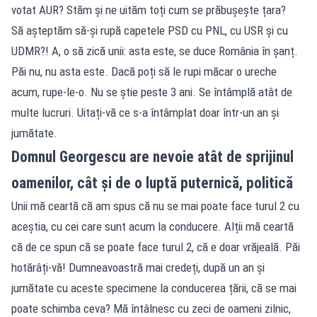
votat AUR? Stăm și ne uităm toți cum se prăbușește țara?
Să așteptăm să-și rupă capetele PSD cu PNL, cu USR și cu
UDMR?! A, o să zică unii: asta este, se duce România în șanț.
Păi nu, nu asta este. Dacă poți să le rupi măcar o ureche
acum, rupe-le-o. Nu se știe peste 3 ani. Se întâmplă atât de
multe lucruri. Uitați-vă ce s-a întâmplat doar într-un an și
jumătate.
Domnul Georgescu are nevoie atât de sprijinul
oamenilor, cât și de o luptă puternică, politică
Unii mă ceartă că am spus că nu se mai poate face turul 2 cu
aceștia, cu cei care sunt acum la conducere. Alții mă ceartă
că de ce spun că se poate face turul 2, că e doar vrăjeală. Păi
hotărâți-vă! Dumneavoastră mai credeți, după un an și
jumătate cu aceste specimene la conducerea țării, că se mai
poate schimba ceva? Mă întâlnesc cu zeci de oameni zilnic,