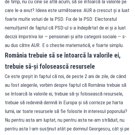
de timp, nu cu cine se află acum, să se întoarcă la valorile pe
care le-a avut? Ideea este următoarea: AUR a crescut și a luat
foarte multe voturi de la PSD. Fix de la PSD. Electoratul
nemulțumit de faptul că PSD-ul s-a îndepărtat de ei și a luat
decizii împotriva lor — pensionari și alte categorii sociale — s-
au dus către AUR. E o chestie matematică, e foarte simplu.
România trebuie să se întoarcă la valorile ei,
trebuie să-și folosească resursele
Ce este greșit în faptul că noi, de peste 2 ani de zile, de când
au fost alegerile, vorbim despre faptul că România trebuie să
se întoarcă la valorile ei, trebuie să-și folosească resursele,
trebuie să redevină demnă în Europa și să conteze pe harta
lumii, iar toate resursele să fie folosite în interesul poporului?
Nu pentru asta am luptat, nu pentru asta ne-am străduit, nu
pentru asta l-am susținut atât pe domnul Georgescu, cât și pe