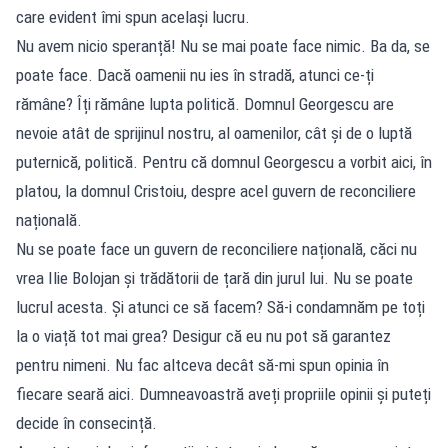
care evident îmi spun același lucru.
Nu avem nicio speranță! Nu se mai poate face nimic. Ba da, se
poate face. Dacă oamenii nu ies în stradă, atunci ce-ți
rămâne? Îți rămâne lupta politică. Domnul Georgescu are
nevoie atât de sprijinul nostru, al oamenilor, cât și de o luptă
puternică, politică. Pentru că domnul Georgescu a vorbit aici, în
platou, la domnul Cristoiu, despre acel guvern de reconciliere
națională.
Nu se poate face un guvern de reconciliere națională, căci nu
vrea Ilie Bolojan și trădătorii de țară din jurul lui. Nu se poate
lucrul acesta. Și atunci ce să facem? Să-i condamnăm pe toți
la o viață tot mai grea? Desigur că eu nu pot să garantez
pentru nimeni. Nu fac altceva decât să-mi spun opinia în
fiecare seară aici. Dumneavoastră aveți propriile opinii și puteți
decide în consecință.