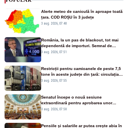
POPULAR
Alerte meteo de caniculă în aproape toată
țara. COD ROȘU în 3 județe
3 aug. 2026, 07:48
România, la un pas de blackout, tot mai
dependentă de importuri. Semnal de
alarmă tras de un expert în energie
3 aug. 2026, 07:51
Restricții pentru camioanele de peste 7,5
tone în aceste județe din țară: circulația
este interzisă luni, între orele 12:00 și
3 aug. 2026, 07:55
20:00
Senatul începe o nouă sesiune
extraordinară pentru aprobarea unor
jaloane din PNRR
3 aug. 2026, 07:58
Pensiile și salariile ar putea crește abia în