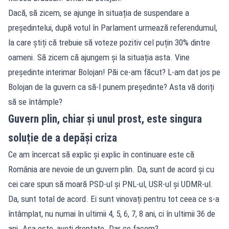
Dacă, să zicem, se ajunge în situația de suspendare a
președintelui, după votul în Parlament urmează referendumul,
la care știți că trebuie să voteze pozitiv cel puțin 30% dintre
oameni. Să zicem că ajungem și la situația asta. Vine
președinte interimar Bolojan! Păi ce-am făcut? L-am dat jos pe
Bolojan de la guvern ca să-l punem președinte? Asta vă doriți
să se întâmple?
Guvern plin, chiar și unul prost, este singura
soluție de a depăși criza
Ce am încercat să explic și explic în continuare este că
România are nevoie de un guvern plin. Da, sunt de acord și cu
cei care spun să moară PSD-ul și PNL-ul, USR-ul și UDMR-ul.
Da, sunt total de acord. Ei sunt vinovați pentru tot ceea ce s-a
întâmplat, nu numai în ultimii 4, 5, 6, 7, 8 ani, ci în ultimii 36 de
ani. Așa este, aveți dreptate. Dar ce facem?