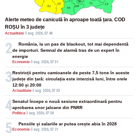
Alerte meteo de caniculă în aproape toată țara. COD
ROȘU în 3 județe
Actualitate
·
3 aug. 2026, 07:48
2
România, la un pas de blackout, tot mai dependentă
de importuri. Semnal de alarmă tras de un expert în
energie
Economie
-
3 aug. 2026, 07:51
3
Restricții pentru camioanele de peste 7,5 tone în aceste
județe din țară: circulația este interzisă luni, între orele
12:00 și 20:00
Actualitate
-
3 aug. 2026, 07:55
4
Senatul începe o nouă sesiune extraordinară pentru
aprobarea unor jaloane din PNRR
Politica
-
3 aug. 2026, 07:58
5
Pensiile și salariile ar putea crește abia în 2028
Economie
-
3 aug. 2026, 07:31