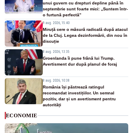
unui guvern cu drepturi depline până în
septembrie sunt foarte mici: „Suntem într-
o furtună perfectă”
9 aug. 2026, 15:40
Miruță cere o măsură radicală după atacul
de la Cluj. Legea dezinformării, din nou în
discuție
8 aug. 2026, 13:35
Groenlanda îi pune frână lui Trump.
Avertisment dur după planul de foraj
8 aug. 2026, 10:38
România își păstrează ratingul
recomandat investițiilor. Un semnal
pozitiv, dar și un avertisment pentru
autorități
ECONOMIE