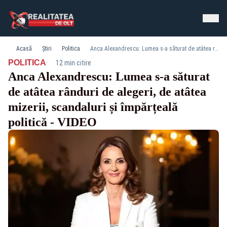
Acasă
Știri
Politica
Anca Alexandrescu: Lumea s-a săturat de atâtea rânduri de alegeri, de atâtea mizerii, scandaluri și împărțeală politică - VIDEO
·
POLITICA
12 min citire
Anca Alexandrescu: Lumea s-a săturat
de atâtea rânduri de alegeri, de atâtea
mizerii, scandaluri și împărțeală
politică - VIDEO