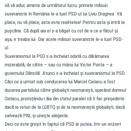
să vă aduc aminte de următorul lucru: primele măsuri
suveraniste în România le-a luat PSD-ul lui Liviu Dragnea. Vă
place, nu vă place, asta este realitatea! Pentru asta și intră la
pușcărie. Că după aia el s-a băgat cu col de a ce a făcut și
așa, e treaba lui. Dar acele măsuri suveraniste le-a luat PSD-
ul.
Suveranismul la PSD s-a încheiat odată cu dărâmarea
mizerabilă, de către — sau cu mâna lui Victor Ponta — a
guvernului Dăncilă. Atunci s-a încheiat și suveranismul la PSD.
Căci ce a urmat sub conducerea lui Marcel Ciolacu a fost
ducerea partidului către globaliști neomarxiști, sperând domnul
Ciolacu, promițându-i ăia din statul paralel că îl fac președinte
dacă ia voturi de la LGBTQ și de la neomarxiștii globaliști, dacă
salvează PNL și unește alegerile.
Deci ce este greșit în faptul că PSD ar putea, într-un orizont