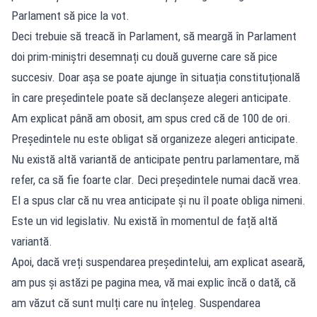
Parlament să pice la vot.
Deci trebuie să treacă în Parlament, să meargă în Parlament
doi prim-miniștri desemnați cu două guverne care să pice
succesiv. Doar așa se poate ajunge în situația constituțională
în care președintele poate să declanșeze alegeri anticipate.
Am explicat până am obosit, am spus cred că de 100 de ori.
Președintele nu este obligat să organizeze alegeri anticipate.
Nu există altă variantă de anticipate pentru parlamentare, mă
refer, ca să fie foarte clar. Deci președintele numai dacă vrea.
El a spus clar că nu vrea anticipate și nu îl poate obliga nimeni.
Este un vid legislativ. Nu există în momentul de față altă
variantă.
Apoi, dacă vreți suspendarea președintelui, am explicat aseară,
am pus și astăzi pe pagina mea, vă mai explic încă o dată, că
am văzut că sunt mulți care nu înțeleg. Suspendarea