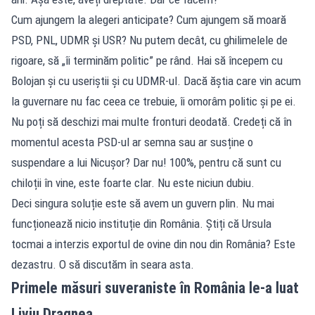
Cum ajungem la alegeri anticipate? Cum ajungem să moară
PSD, PNL, UDMR și USR? Nu putem decât, cu ghilimelele de
rigoare, să „îi terminăm politic” pe rând. Hai să începem cu
Bolojan și cu useriștii și cu UDMR-ul. Dacă ăștia care vin acum
la guvernare nu fac ceea ce trebuie, îi omorâm politic și pe ei.
Nu poți să deschizi mai multe fronturi deodată. Credeți că în
momentul acesta PSD-ul ar semna sau ar susține o
suspendare a lui Nicușor? Dar nu! 100%, pentru că sunt cu
chiloții în vine, este foarte clar. Nu este niciun dubiu.
Deci singura soluție este să avem un guvern plin. Nu mai
funcționează nicio instituție din România. Știți că Ursula
tocmai a interzis exportul de ovine din nou din România? Este
dezastru. O să discutăm în seara asta.
Primele măsuri suveraniste în România le-a luat
Liviu Dragnea