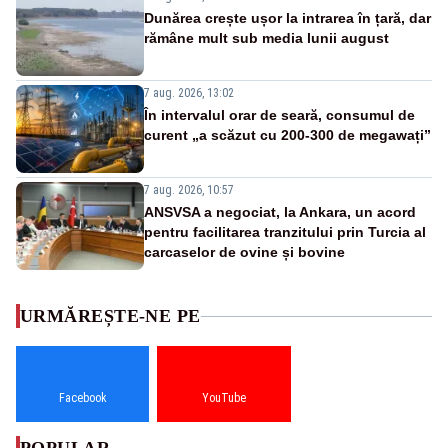
Dunărea crește ușor la intrarea în țară, dar
rămâne mult sub media lunii august
7 aug. 2026, 13:02
În intervalul orar de seară, consumul de
curent „a scăzut cu 200-300 de megawați”
7 aug. 2026, 10:57
ANSVSA a negociat, la Ankara, un acord
pentru facilitarea tranzitului prin Turcia al
carcaselor de ovine și bovine
URMĂREȘTE-NE PE
Facebook
YouTube