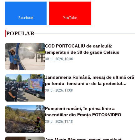
Facebook
YouTube
POPULAR
COD PORTOCALIU de caniculă:
temperaturi de 38 de grade Celsius
30 iul. 2026, 10:36
Jandarmeria Română, mesaj de ultimă oră
pe fondul tensiunilor de la protestul
masiv al fermierilor - VIDEO
30 iul. 2026, 11:08
Pompierii români, în prima linie a
incendiilor din Franța FOTO&VIDEO
30 iul. 2026, 11:18
Ana Maria Păcuraru, mesaj-manifest