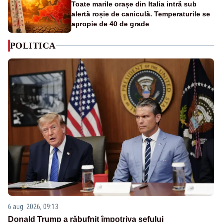
Toate marile orașe din Italia intră sub
alertă roșie de caniculă. Temperaturile se
apropie de 40 de grade
POLITICA
6 aug. 2026, 09:13
Donald Trump a răbufnit împotriva șefului