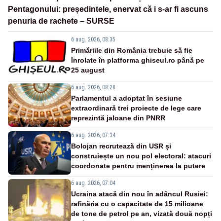
Pentagonului: președintele, enervat că i s-ar fi ascuns
penuria de rachete – SURSE
6 aug. 2026, 08:35
Primăriile din România trebuie să fie
înrolate în platforma ghiseul.ro până pe
25 august
6 aug. 2026, 08:28
Parlamentul a adoptat în sesiune
extraordinară trei proiecte de lege care
reprezintă jaloane din PNRR
6 aug. 2026, 07:34
Bolojan recrutează din USR și
construiește un nou pol electoral: atacuri
coordonate pentru menținerea la putere
6 aug. 2026, 07:04
Ucraina atacă din nou în adâncul Rusiei:
rafinăria cu o capacitate de 15 milioane
de tone de petrol pe an, vizată două nopți