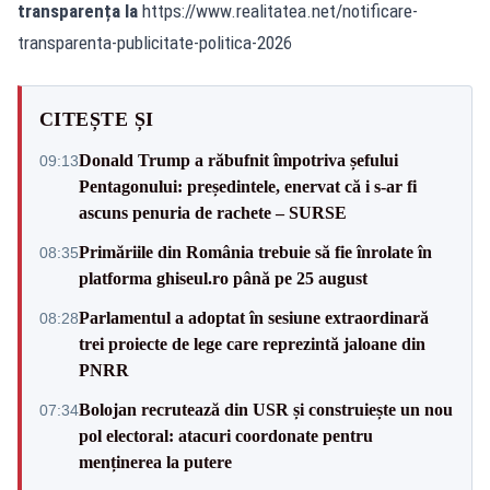
transparența la
https://www.realitatea.net/notificare-
transparenta-publicitate-politica-2026
CITEȘTE ȘI
Donald Trump a răbufnit împotriva șefului
09:13
Pentagonului: președintele, enervat că i s-ar fi
ascuns penuria de rachete – SURSE
Primăriile din România trebuie să fie înrolate în
08:35
platforma ghiseul.ro până pe 25 august
Parlamentul a adoptat în sesiune extraordinară
08:28
trei proiecte de lege care reprezintă jaloane din
PNRR
Bolojan recrutează din USR și construiește un nou
07:34
pol electoral: atacuri coordonate pentru
menținerea la putere