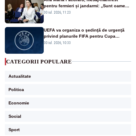
pentru fermieri și jandarmi: „Sunt oameni
disperați, nu sunt răufăcători”
30 iul. 2026, 11:23
UEFA va organiza o şedinţă de urgenţă
privind planurile FIFA pentru Cupa
Mondială
30 iul. 2026, 10:33
CATEGORII POPULARE
Actualitate
Politica
Economie
Social
Sport