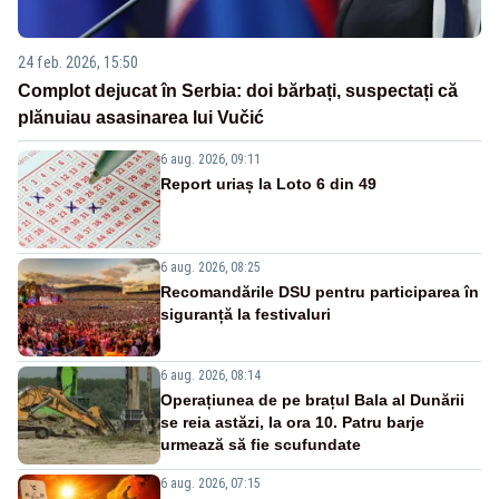
24 feb. 2026, 15:50
Complot dejucat în Serbia: doi bărbați, suspectați că
plănuiau asasinarea lui Vučić
6 aug. 2026, 09:11
Report uriaș la Loto 6 din 49
6 aug. 2026, 08:25
Recomandările DSU pentru participarea în
siguranță la festivaluri
6 aug. 2026, 08:14
Operațiunea de pe brațul Bala al Dunării
se reia astăzi, la ora 10. Patru barje
urmează să fie scufundate
6 aug. 2026, 07:15