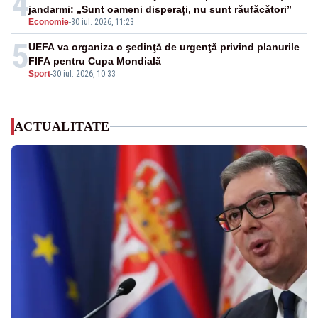
4
jandarmi: „Sunt oameni disperați, nu sunt răufăcători”
Economie
-
30 iul. 2026, 11:23
5
UEFA va organiza o şedinţă de urgenţă privind planurile
FIFA pentru Cupa Mondială
Sport
-
30 iul. 2026, 10:33
ACTUALITATE