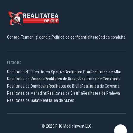
Contact
Termeni și condiții
Politică de confidențialitate
Cod de conduită
Parteneri:
Realitatea.NET
Realitatea Sportiva
Realitatea Star
Realitatea de Alba
Realitatea de Vrancea
Realitatea de Brasov
Realitatea de Constanta
Realitatea de Dambovita
Realitatea de Braila
Realitatea de Covasna
Realitatea de Mehedinti
Realitatea de Bistrita
Realitatea de Prahova
Realitatea de Galati
Realitatea de Mures
© 2026 PHG Media Invest LLC
Facebook
YouTube