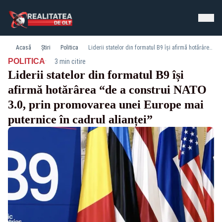
Acasă
Știri
Politica
Liderii statelor din formatul B9 își afirmă hotărârea “de a construi NATO 3.0, prin promovarea unei Europe mai puternice în cadrul alianței”
·
POLITICA
3 min citire
Liderii statelor din formatul B9 își
afirmă hotărârea “de a construi NATO
3.0, prin promovarea unei Europe mai
puternice în cadrul alianței”