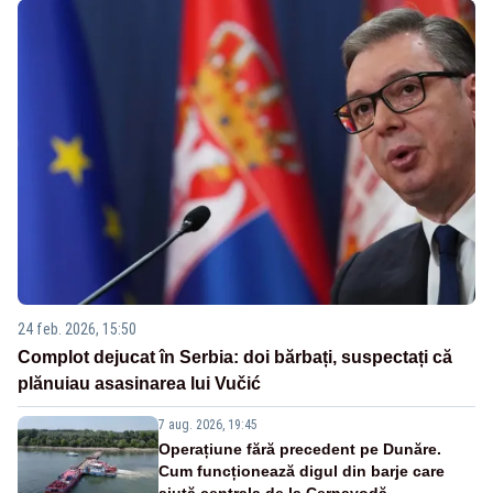
24 feb. 2026, 15:50
Complot dejucat în Serbia: doi bărbați, suspectați că
plănuiau asasinarea lui Vučić
7 aug. 2026, 19:45
Operațiune fără precedent pe Dunăre.
Cum funcționează digul din barje care
ajută centrala de la Cernavodă