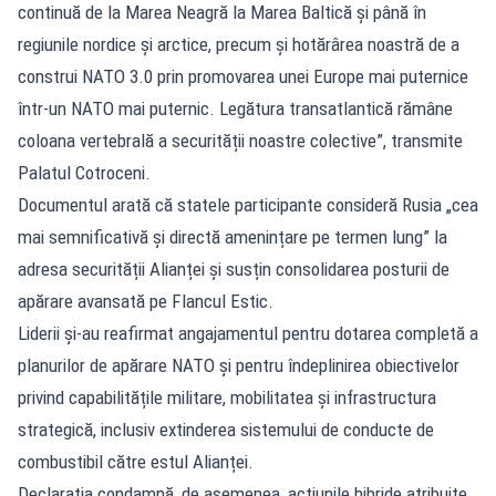
continuă de la Marea Neagră la Marea Baltică și până în
regiunile nordice și arctice, precum și hotărârea noastră de a
construi NATO 3.0 prin promovarea unei Europe mai puternice
într-un NATO mai puternic. Legătura transatlantică rămâne
coloana vertebrală a securității noastre colective”, transmite
Palatul Cotroceni.
Documentul arată că statele participante consideră Rusia „cea
mai semnificativă și directă amenințare pe termen lung” la
adresa securității Alianței și susțin consolidarea posturii de
apărare avansată pe Flancul Estic.
Liderii și-au reafirmat angajamentul pentru dotarea completă a
planurilor de apărare NATO și pentru îndeplinirea obiectivelor
privind capabilitățile militare, mobilitatea și infrastructura
strategică, inclusiv extinderea sistemului de conducte de
combustibil către estul Alianței.
Declarația condamnă, de asemenea, acțiunile hibride atribuite