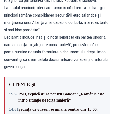
relațiilor cu parteneri-cheie, inclusiv Republica Moldova.
La finalul reuniunii, liderii au transmis că obiectivul strategic
principal rămâne consolidarea securității euro-atlantice și
menținerea unei Alianțe „mai capabile de luptă, mai rezistente
și mai bine pregătite”.
Declarația include însă și o notă separată din partea Ungaria,
care a anunțat o „abținere constructivă”, precizând că nu
poate susține actuala formulare a documentului drept limbaj
convenit și că eventualele decizii viitoare vor aparține viitorului
guvern ungar.
CITEȘTE ȘI
PSD, replică dură pentru Bolojan: „România este
15:26
într-o situație de forță majoră”
Ședința de guvern se amână pentru ora 15:00.
14:51