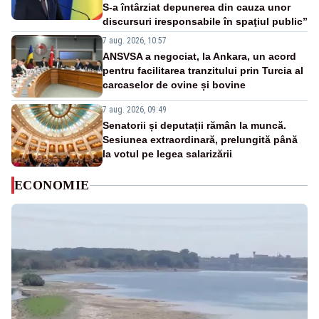
S-a întârziat depunerea din cauza unor
discursuri iresponsabile în spaţiul public”
7 aug. 2026, 10:57
ANSVSA a negociat, la Ankara, un acord
pentru facilitarea tranzitului prin Turcia al
carcaselor de ovine și bovine
7 aug. 2026, 09:49
Senatorii și deputații rămân la muncă.
Sesiunea extraordinară, prelungită până
la votul pe legea salarizării
ECONOMIE