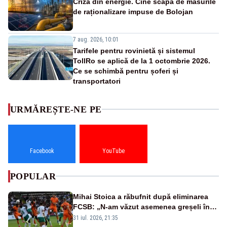
Criza din energie. Cine scapă de măsurile
de raționalizare impuse de Bolojan
7 aug. 2026, 10:01
Tarifele pentru rovinietă și sistemul
TollRo se aplică de la 1 octombrie 2026.
Ce se schimbă pentru șoferi și
transportatori
URMĂREȘTE-NE PE
Facebook
YouTube
POPULAR
Mihai Stoica a răbufnit după eliminarea
FCSB: „N-am văzut asemenea greșeli în
190 de meciuri europene”
31 iul. 2026, 21:35