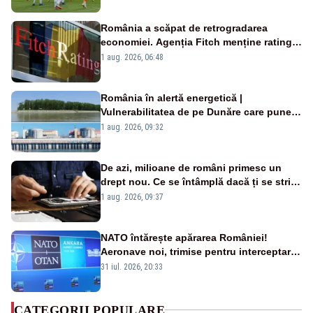
România a scăpat de retrogradarea
economiei. Agenția Fitch menține ratingul
„BBB-” cu perspectivă negativă
1 aug. 2026, 06:48
România în alertă energetică |
Vulnerabilitatea de pe Dunăre care pune
în pericol Centrala Cernavodă era
1 aug. 2026, 09:32
cunoscută de pe vremea lui Ceaușescu
De azi, milioane de români primesc un
drept nou. Ce se întâmplă dacă ți se strică
un produs
1 aug. 2026, 09:37
NATO întărește apărarea României!
Aeronave noi, trimise pentru interceptarea
și distrugerea dronelor
31 iul. 2026, 20:33
CATEGORII POPULARE