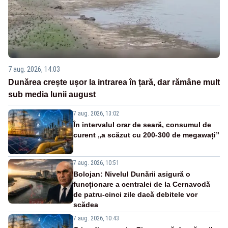
7 aug. 2026, 14:03
Dunărea crește ușor la intrarea în țară, dar rămâne mult
sub media lunii august
7 aug. 2026, 13:02
În intervalul orar de seară, consumul de
curent „a scăzut cu 200-300 de megawați”
7 aug. 2026, 10:51
Bolojan: Nivelul Dunării asigură o
funcționare a centralei de la Cernavodă
de patru-cinci zile dacă debitele vor
scădea
7 aug. 2026, 10:43