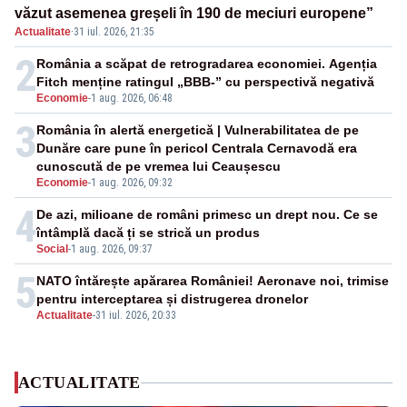
văzut asemenea greșeli în 190 de meciuri europene”
Actualitate
·
31 iul. 2026, 21:35
2
România a scăpat de retrogradarea economiei. Agenția
Fitch menține ratingul „BBB-” cu perspectivă negativă
Economie
-
1 aug. 2026, 06:48
3
România în alertă energetică | Vulnerabilitatea de pe
Dunăre care pune în pericol Centrala Cernavodă era
cunoscută de pe vremea lui Ceaușescu
Economie
-
1 aug. 2026, 09:32
4
De azi, milioane de români primesc un drept nou. Ce se
întâmplă dacă ți se strică un produs
Social
-
1 aug. 2026, 09:37
5
NATO întărește apărarea României! Aeronave noi, trimise
pentru interceptarea și distrugerea dronelor
Actualitate
-
31 iul. 2026, 20:33
ACTUALITATE