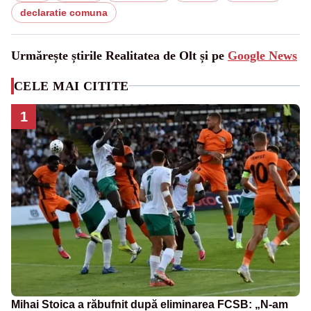
declaratie comuna
Urmărește știrile Realitatea de Olt și pe
Google News
CELE MAI CITITE
1
Mihai Stoica a răbufnit după eliminarea FCSB: „N-am