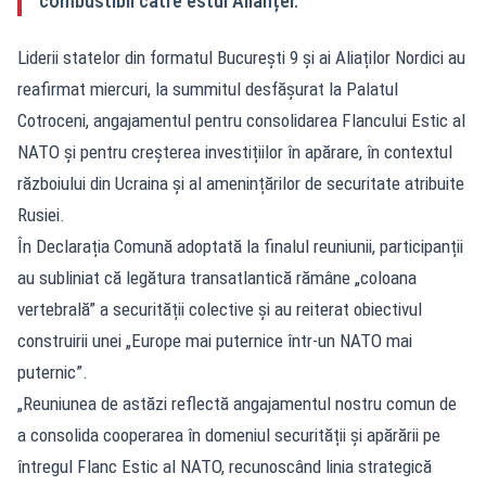
combustibil către estul Alianței.
Liderii statelor din formatul București 9 și ai Aliaților Nordici au
reafirmat miercuri, la summitul desfășurat la Palatul
Cotroceni, angajamentul pentru consolidarea Flancului Estic al
NATO și pentru creșterea investițiilor în apărare, în contextul
războiului din Ucraina și al amenințărilor de securitate atribuite
Rusiei.
În
Declarația Comună adoptată la finalul reuniunii
, participanții
au subliniat că legătura transatlantică rămâne „coloana
vertebrală” a securității colective și au reiterat obiectivul
construirii unei „Europe mai puternice într-un NATO mai
puternic”.
„Reuniunea de astăzi reflectă angajamentul nostru comun de
a consolida cooperarea în domeniul securității și apărării pe
întregul Flanc Estic al NATO, recunoscând linia strategică