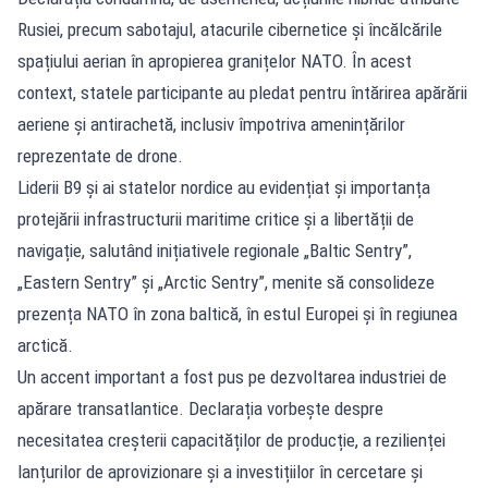
Rusiei, precum sabotajul, atacurile cibernetice și încălcările
spațiului aerian în apropierea granițelor NATO. În acest
context, statele participante au pledat pentru întărirea apărării
aeriene și antirachetă, inclusiv împotriva amenințărilor
reprezentate de drone.
Liderii B9 și ai statelor nordice au evidențiat și importanța
protejării infrastructurii maritime critice și a libertății de
navigație, salutând inițiativele regionale „Baltic Sentry”,
„Eastern Sentry” și „Arctic Sentry”, menite să consolideze
prezența NATO în zona baltică, în estul Europei și în regiunea
arctică.
Un accent important a fost pus pe dezvoltarea industriei de
apărare transatlantice. Declarația vorbește despre
necesitatea creșterii capacităților de producție, a rezilienței
lanțurilor de aprovizionare și a investițiilor în cercetare și