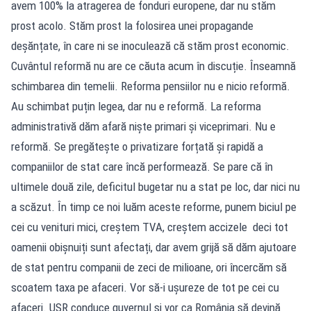
avem 100% la atragerea de fonduri europene, dar nu stăm
prost acolo. Stăm prost la folosirea unei propagande
deșănțate, în care ni se inoculează că stăm prost economic.
Cuvântul reformă nu are ce căuta acum în discuție. Înseamnă
schimbarea din temelii. Reforma pensiilor nu e nicio reformă.
Au schimbat puțin legea, dar nu e reformă. La reforma
administrativă dăm afară niște primari și viceprimari. Nu e
reformă. Se pregătește o privatizare forțată și rapidă a
companiilor de stat care încă performează. Se pare că în
ultimele două zile, deficitul bugetar nu a stat pe loc, dar nici nu
a scăzut. În timp ce noi luăm aceste reforme, punem biciul pe
cei cu venituri mici, creștem TVA, creștem accizele deci tot
oamenii obișnuiți sunt afectați, dar avem grijă să dăm ajutoare
de stat pentru companii de zeci de milioane, ori încercăm să
scoatem taxa pe afaceri. Vor să-i ușureze de tot pe cei cu
afaceri. USR conduce guvernul și vor ca România să devină