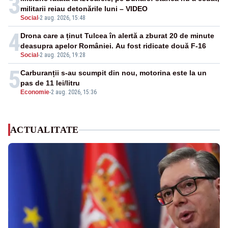
3
militarii reiau detonările luni – VIDEO
Social
-
2 aug. 2026, 15:48
4
Drona care a ținut Tulcea în alertă a zburat 20 de minute
deasupra apelor României. Au fost ridicate două F-16
Social
-
2 aug. 2026, 19:28
5
Carburanții s-au scumpit din nou, motorina este la un
pas de 11 lei/litru
Economie
-
2 aug. 2026, 15:36
ACTUALITATE