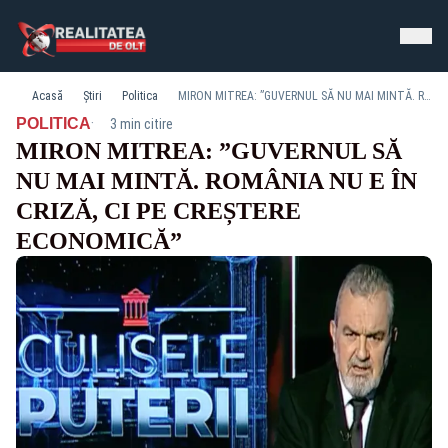
Acasă
Știri
Politica
MIRON MITREA: ”GUVERNUL SĂ NU MAI MINTĂ. ROMÂNIA NU E ÎN CRIZĂ, CI PE CREȘTERE ECONOMICĂ”
·
POLITICA
3 min citire
MIRON MITREA: ”GUVERNUL SĂ
NU MAI MINTĂ. ROMÂNIA NU E ÎN
CRIZĂ, CI PE CREȘTERE
ECONOMICĂ”