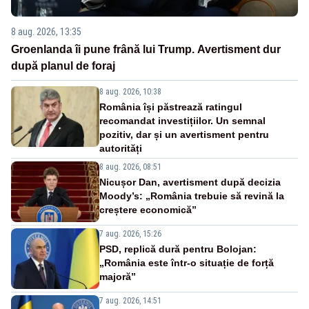
8 aug. 2026, 13:35
Groenlanda îi pune frână lui Trump. Avertisment dur
după planul de foraj
8 aug. 2026, 10:38
România își păstrează ratingul
recomandat investițiilor. Un semnal
pozitiv, dar și un avertisment pentru
autorități
8 aug. 2026, 08:51
Nicușor Dan, avertisment după decizia
Moody’s: „România trebuie să revină la
creștere economică”
7 aug. 2026, 15:26
PSD, replică dură pentru Bolojan:
„România este într-o situație de forță
majoră”
7 aug. 2026, 14:51