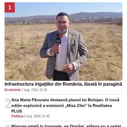
1
Infrastructura irigațiilor din România, lăsată în paragină
Economie
·
2 aug. 2026, 15:38
2
Ana Maria Păcuraru demască planul lui Bolojan. O nouă
ediție explozivă a emisiunii „Miza Zilei” la Realitatea
PLUS
Politica
-
2 aug. 2026, 15:42
Misiune ratată la Izvoarele, pe Dunăre: stânca nu a cedat,