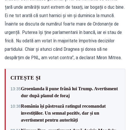
țară unde amărâții sunt extrem de taxați, iar bogații o duc bine.
Ei ne tot arată că sunt harnici și vin și duminica la muncă.
Înainte se discuta de numărul foarte mare de Ordonanțe de
urgență. Puterea își ține parlamentarii în bancă, iar ei stau de
frică. Nu odată am votat în majoritate împotriva deciziilor
partidului. Chiar și atunci când Dragnea și dorea să ne
despărțim de PNL, am votat contra”, a declarat Miron Mitrea.
CITEȘTE ȘI
Groenlanda îi pune frână lui Trump. Avertisment
13:35
dur după planul de foraj
România își păstrează ratingul recomandat
10:38
investițiilor. Un semnal pozitiv, dar și un
avertisment pentru autorități