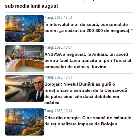
sub media lunii august
7 aug. 2026, 13:02
În intervalul orar de seară, consumul de
curent „a scăzut cu 200-300 de megawați”
7 aug. 2026, 10:57
ANSVSA a negociat, la Ankara, un acord
pentru facilitarea tranzitului prin Turcia al
carcaselor de ovine și bovine
7 aug. 2026, 10:51
Bolojan: Nivelul Dunării asigură o
funcționare a centralei de la Cernavodă
de patru-cinci zile dacă debitele vor
scădea
7 aug. 2026, 10:43
Criza din energie. Cine scapă de măsurile
de raționalizare impuse de Bolojan