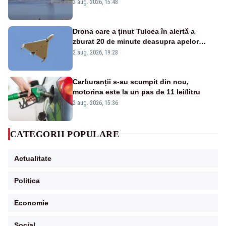
detonările luni – VIDEO
2 aug. 2026, 15:48
Drona care a ținut Tulcea în alertă a
zburat 20 de minute deasupra apelor
României. Au fost ridicate două F-16
2 aug. 2026, 19:28
Carburanții s-au scumpit din nou,
motorina este la un pas de 11 lei/litru
2 aug. 2026, 15:36
CATEGORII POPULARE
Actualitate
Politica
Economie
Social