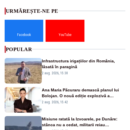
URMĂREȘTE-NE PE
Facebook
YouTube
POPULAR
Infrastructura irigațiilor din România,
lăsată în paragină
2 aug. 2026, 15:38
Ana Maria Păcuraru demască planul lui
Bolojan. O nouă ediție explozivă a
emisiunii „Miza Zilei” la Realitatea PLUS
2 aug. 2026, 15:42
Misiune ratată la Izvoarele, pe Dunăre:
stânca nu a cedat, militarii reiau