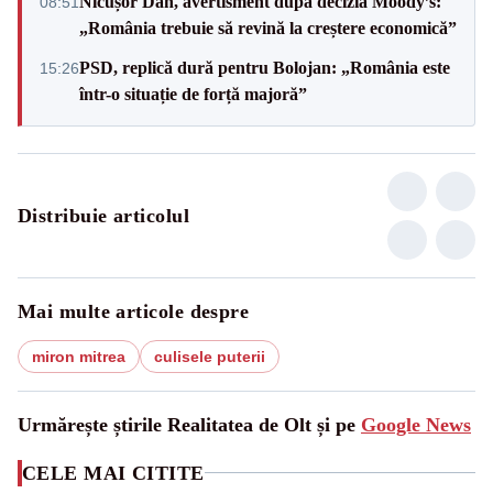
Nicușor Dan, avertisment după decizia Moody’s:
08:51
„România trebuie să revină la creștere economică”
PSD, replică dură pentru Bolojan: „România este
15:26
într-o situație de forță majoră”
Distribuie articolul
Mai multe articole despre
miron mitrea
culisele puterii
Urmărește știrile Realitatea de Olt și pe
Google News
CELE MAI CITITE