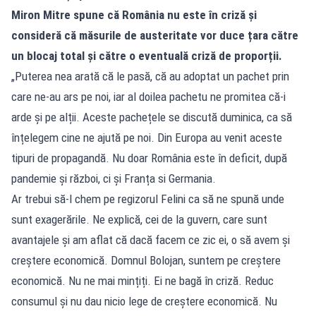
Miron Mitre spune că România nu este în criză și
consideră că măsurile de austeritate vor duce țara către
un blocaj total și către o eventuală criză de proporții.
„Puterea nea arată că le pasă, că au adoptat un pachet prin
care ne-au ars pe noi, iar al doilea pachetu ne promitea că-i
arde și pe alții. Aceste pachețele se discută duminica, ca să
înțelegem cine ne ajută pe noi. Din Europa au venit aceste
tipuri de propagandă. Nu doar România este în deficit, după
pandemie și război, ci și Franța si Germania.
Ar trebui să-l chem pe regizorul Felini ca să ne spună unde
sunt exagerările. Ne explică, cei de la guvern, care sunt
avantajele și am aflat că dacă facem ce zic ei, o să avem și
creștere economică. Domnul Bolojan, suntem pe creștere
economică. Nu ne mai mințiți. Ei ne bagă în criză. Reduc
consumul și nu dau nicio lege de creștere economică. Nu