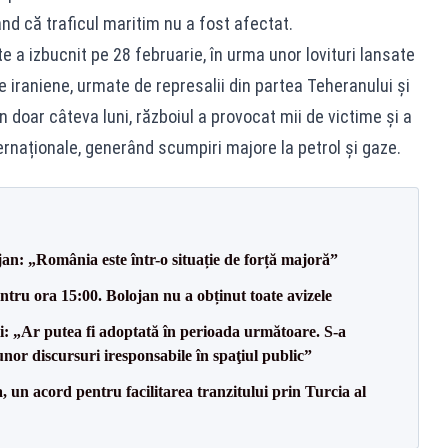
nd că traficul maritim nu a fost afectat.
te a izbucnit pe 28 februarie, în urma unor lovituri lansate
e iraniene, urmate de represalii din partea Teheranului și
n doar câteva luni, războiul a provocat mii de victime și a
ernaționale, generând scumpiri majore la petrol și gaze.
an: „România este într-o situație de forță majoră”
tru ora 15:00. Bolojan nu a obținut toate avizele
ii: „Ar putea fi adoptată în perioada următoare. S-a
nor discursuri iresponsabile în spaţiul public”
un acord pentru facilitarea tranzitului prin Turcia al