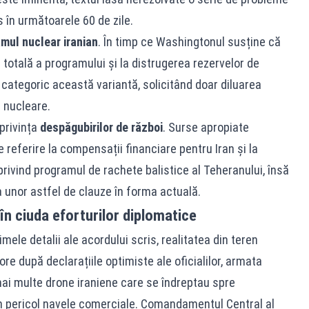
s în următoarele 60 de zile.
mul nuclear iranian
. În timp ce Washingtonul susține că
 totală a programului și la distrugerea rezervelor de
categoric această variantă, solicitând doar diluarea
i nucleare.
privința
despăgubirilor de război
. Surse apropiate
 referire la compensații financiare pentru Iran și la
rivind programul de rachete balistice al Teheranului, însă
a unor astfel de clauze în forma actuală.
în ciuda eforturilor diplomatice
imele detalii ale acordului scris, realitatea din teren
re după declarațiile optimiste ale oficialilor, armata
ai multe drone iraniene care se îndreptau spre
 pericol navele comerciale. Comandamentul Central al