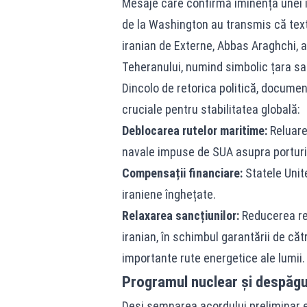
Mesaje care confirmă iminența unei în
de la Washington au transmis că textu
iranian de Externe, Abbas Araghchi, a
Teheranului, numind simbolic țara sa
Dincolo de retorica politică, documen
cruciale pentru stabilitatea globală:
Deblocarea rutelor maritime:
Reluare
navale impuse de SUA asupra porturil
Compensații financiare:
Statele Unit
iraniene înghețate.
Relaxarea sancțiunilor:
Reducerea res
iranian, în schimbul garantării de căt
importante rute energetice ale lumii.
Programul nuclear și despăgub
Deși semnarea acordului preliminar e