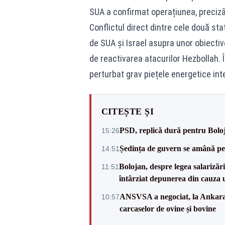
SUA a confirmat operațiunea, precizâ
Conflictul direct dintre cele două sta
de SUA și Israel asupra unor obiectiv
de reactivarea atacurilor Hezbollah. Î
perturbat grav piețele energetice int
CITEȘTE ȘI
PSD, replică dură pentru Boloj
15:26
Ședința de guvern se amână pen
14:51
Bolojan, despre legea salarizăr
11:51
întârziat depunerea din cauza u
ANSVSA a negociat, la Ankara, 
10:57
carcaselor de ovine și bovine