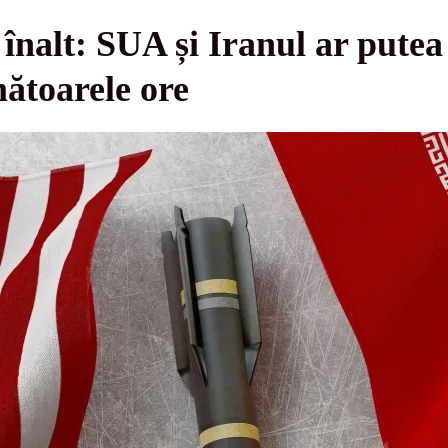
l înalt: SUA și Iranul ar put
ătoarele ore