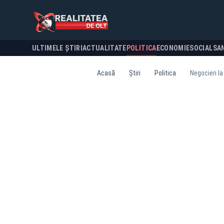
ULTIMELE ȘTIRI
ACTUALITATE
POLITICA
ECONOMIE
SOCIAL
SA
Acasă
Știri
Politica
Negocieri la