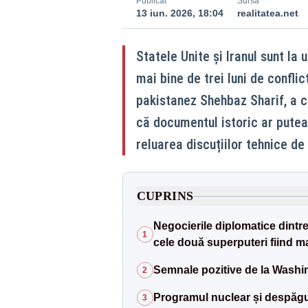
Publicat
Sursă
13 iun. 2026, 18:04
realitatea.net
Statele Unite și Iranul sunt la
mai bine de trei luni de confli
pakistanez Shehbaz Sharif, a c
că documentul istoric ar putea 
reluarea discuțiilor tehnice d
CUPRINS
Negocierile diplomatice dintre
1
cele două superputeri fiind m
Semnale pozitive de la Washi
2
Programul nuclear și despăgub
3