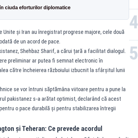
în ciuda eforturilor diplomatice
e Unite și Iran au înregistrat progrese majore, cele două
iodată de un acord de pace.
stanez, Shehbaz Sharif, a cărui țară a facilitat dialogul.
ere preliminar ar putea fi semnat electronic în
a către încheierea războiului izbucnit la sfârșitul lunii
ehnice se vor întruni săptămâna viitoare pentru a pune la
rul pakistanez s-a arătat optimist, declarând că acest
entru o pace durabilă și pentru stabilizarea întregii
ngton și Teheran: Ce prevede acordul