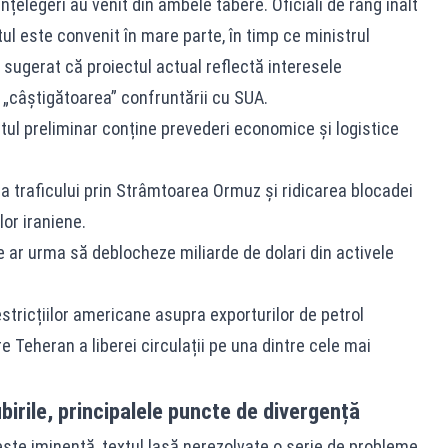
țelegeri au venit din ambele tabere. Oficiali de rang înalt
l este convenit în mare parte, în timp ce ministrul
 sugerat că proiectul actual reflectă interesele
 „câștigătoarea” confruntării cu SUA.
tul preliminar conține prevederi economice și logistice
a traficului prin Strâmtoarea Ormuz și ridicarea blocadei
or iraniene.
e ar urma să deblocheze miliarde de dolari din activele
tricțiilor americane asupra exporturilor de petrol
re Teheran a liberei circulații pe una dintre cele mai
irile, principalele puncte de divergență
ste iminentă, textul lasă nerezolvate o serie de probleme