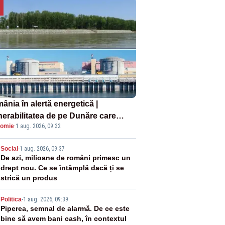
ânia în alertă energetică |
nerabilitatea de pe Dunăre care
omie
·
1 aug. 2026, 09:32
e în pericol Centrala Cernavodă era
oscută de pe vremea lui Ceaușescu
2
Social
-
1 aug. 2026, 09:37
De azi, milioane de români primesc un
drept nou. Ce se întâmplă dacă ți se
strică un produs
3
Politica
-
1 aug. 2026, 09:39
Piperea, semnal de alarmă. De ce este
bine să avem bani cash, în contextul