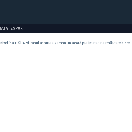
NATATE
SPORT
 nivel înalt: SUA și Iranul ar putea semna un acord preliminar în următoarele ore