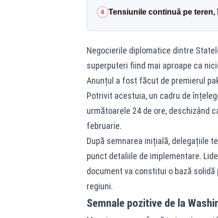
Tensiunile continuă pe teren, 
4
Negocierile diplomatice dintre Statel
superputeri fiind mai aproape ca nic
Anunțul a fost făcut de premierul paki
Potrivit acestuia, un cadru de înțeleg
următoarele 24 de ore, deschizând cale
februarie.
După semnarea inițială, delegațiile t
punct detaliile de implementare. Lide
document va constitui o bază solidă p
regiuni.
Semnale pozitive de la Washi