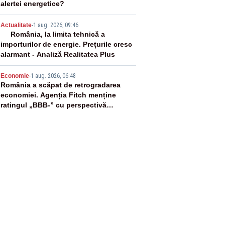
alertei energetice?
4
Actualitate
-
1 aug. 2026, 09:46
România, la limita tehnică a
importurilor de energie. Prețurile cresc
alarmant - Analiză Realitatea Plus
5
Economie
-
1 aug. 2026, 06:48
România a scăpat de retrogradarea
economiei. Agenția Fitch menține
ratingul „BBB-” cu perspectivă
negativă