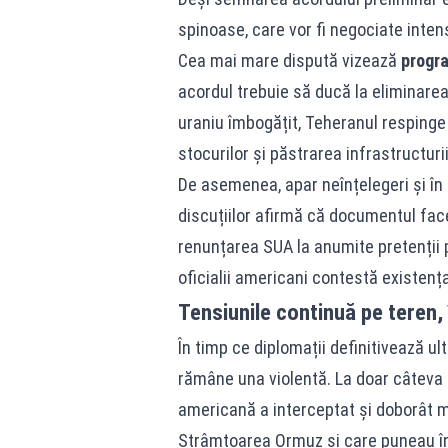
spinoase, care vor fi negociate inten
Cea mai mare dispută vizează
progra
acordul trebuie să ducă la eliminarea
uraniu îmbogățit, Teheranul respinge 
stocurilor și păstrarea infrastructuri
De asemenea, apar neînțelegeri și în 
discuțiilor afirmă că documentul face
renunțarea SUA la anumite pretenții p
oficialii americani contestă existenț
Tensiunile continuă pe teren, 
În timp ce diplomații definitivează ult
rămâne una violentă. La doar câteva o
americană a interceptat și doborât m
Strâmtoarea Ormuz și care puneau în