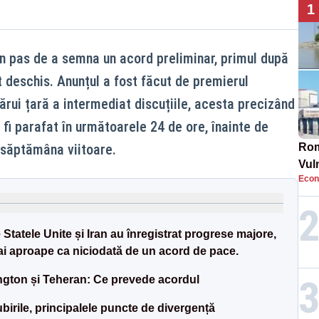
1
 un pas de a semna un acord preliminar, primul după
ct deschis. Anunțul a fost făcut de premierul
ărui țară a intermediat discuțiile, acesta precizând
fi parafat în următoarele 24 de ore, înainte de
e săptămâna viitoare.
Rom
Vul
Econ
pun
cun
 Statele Unite și Iran au înregistrat progrese majore,
ai aproape ca niciodată de un acord de pace.
ngton și Teheran: Ce prevede acordul
irile, principalele puncte de divergență