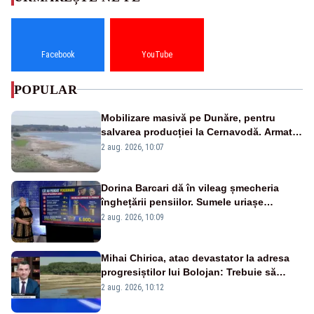
Facebook
YouTube
POPULAR
Mobilizare masivă pe Dunăre, pentru
salvarea producției la Cernavodă. Armata
va detona o stâncă și va devia apa
2 aug. 2026, 10:07
fluviului - IMAGINI AERIENE
Dorina Barcari dă în vileag șmecheria
înghețării pensiilor. Sumele uriașe
pierdute de fiecare român
2 aug. 2026, 10:09
Mihai Chirica, atac devastator la adresa
progresiștilor lui Bolojan: Trebuie să
protejăm și natura, dar nu șținem omaneii
2 aug. 2026, 10:12
în stare permanentă de alertă