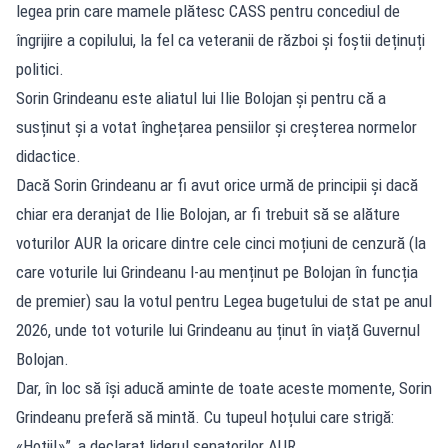
legea prin care mamele plătesc CASS pentru concediul de
îngrijire a copilului, la fel ca veteranii de război și foștii deținuți
politici.
Sorin Grindeanu este aliatul lui Ilie Bolojan și pentru că a
susținut și a votat înghețarea pensiilor și creșterea normelor
didactice.
Dacă Sorin Grindeanu ar fi avut orice urmă de principii și dacă
chiar era deranjat de Ilie Bolojan, ar fi trebuit să se alăture
voturilor AUR la oricare dintre cele cinci moțiuni de cenzură (la
care voturile lui Grindeanu l-au menținut pe Bolojan în funcția
de premier) sau la votul pentru Legea bugetului de stat pe anul
2026, unde tot voturile lui Grindeanu au ținut în viață Guvernul
Bolojan.
Dar, în loc să își aducă aminte de toate aceste momente, Sorin
Grindeanu preferă să mintă. Cu tupeul hoțului care strigă:
«Hoții!»”, a declarat liderul senatorilor AUR.