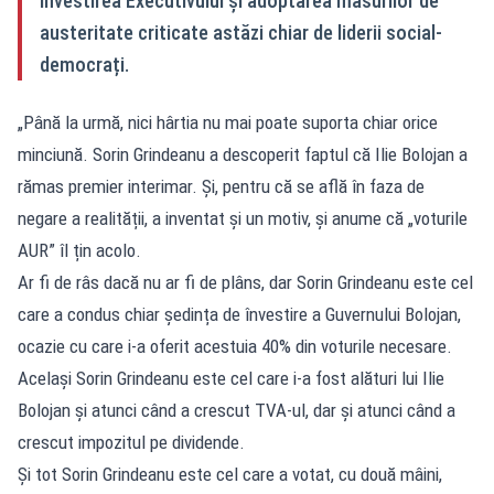
învestirea Executivului și adoptarea măsurilor de
austeritate criticate astăzi chiar de liderii social-
democrați.
„Până la urmă, nici hârtia nu mai poate suporta chiar orice
minciună. Sorin Grindeanu a descoperit faptul că Ilie Bolojan a
rămas premier interimar. Și, pentru că se află în faza de
negare a realității, a inventat și un motiv, și anume că „voturile
AUR” îl țin acolo.
Ar fi de râs dacă nu ar fi de plâns, dar Sorin Grindeanu este cel
care a condus chiar ședința de învestire a Guvernului Bolojan,
ocazie cu care i-a oferit acestuia 40% din voturile necesare.
Același Sorin Grindeanu este cel care i-a fost alături lui Ilie
Bolojan și atunci când a crescut TVA-ul, dar și atunci când a
crescut impozitul pe dividende.
Și tot Sorin Grindeanu este cel care a votat, cu două mâini,