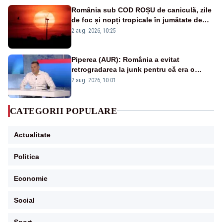
România sub COD ROȘU de caniculă, zile
de foc și nopți tropicale în jumătate de
țară
2 aug. 2026, 10:25
Piperea (AUR): România a evitat
retrogradarea la junk pentru că era o
catastrofă pentru bănci și fondurile de
2 aug. 2026, 10:01
pensii
CATEGORII POPULARE
Actualitate
Politica
Economie
Social
Sport