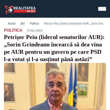
Acasă
Știri
Politica
Petrișor Peiu (liderul senatorilor AUR): „Sorin Grindeanu încearcă să dea vina pe AUR pentru un guvern pe care PSD l-a votat și l-a susținut până astăzi”
·
POLITICA
2 min citire
Petrișor Peiu (liderul senatorilor AUR):
„Sorin Grindeanu încearcă să dea vina
pe AUR pentru un guvern pe care PSD
l-a votat și l-a susținut până astăzi”