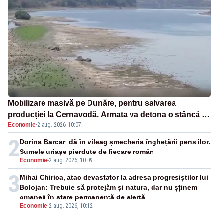
Mobilizare masivă pe Dunăre, pentru salvarea
producției la Cernavodă. Armata va detona o stâncă și
Economie
·
2 aug. 2026, 10:07
va devia apa fluviului - IMAGINI AERIENE
2
Dorina Barcari dă în vileag șmecheria înghețării pensiilor.
Sumele uriașe pierdute de fiecare român
Economie
-
2 aug. 2026, 10:09
3
Mihai Chirica, atac devastator la adresa progresiștilor lui
Bolojan: Trebuie să protejăm și natura, dar nu șținem
omaneii în stare permanentă de alertă
Economie
-
2 aug. 2026, 10:12