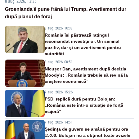
8 aug. 2026, 13:35
Groenlanda îi pune frână lui Trump. Avertisment dur
după planul de foraj
8 aug. 2026, 10:38
România își păstrează ratingul
recomandat investițiilor. Un semnal
pozitiv, dar și un avertisment pentru
autorități
8 aug. 2026, 08:51
Nicușor Dan, avertisment după decizia
Moody’s: „România trebuie să revină la
creștere economică”
7 aug. 2026, 15:26
PSD, replică dură pentru Bolojan:
„România este într-o situație de forță
majoră”
7 aug. 2026, 14:51
Ședința de guvern se amână pentru ora
15:00. Bolojan nu a obținut toate avizele