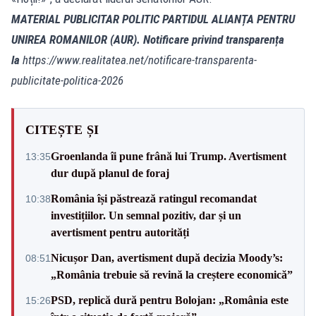
MATERIAL PUBLICITAR POLITIC PARTIDUL ALIANȚA PENTRU
UNIREA ROMANILOR (AUR). Notificare privind transparența
la
https://www.realitatea.net/notificare-transparenta-
publicitate-politica-2026
CITEȘTE ȘI
Groenlanda îi pune frână lui Trump. Avertisment
13:35
dur după planul de foraj
România își păstrează ratingul recomandat
10:38
investițiilor. Un semnal pozitiv, dar și un
avertisment pentru autorități
Nicușor Dan, avertisment după decizia Moody’s:
08:51
„România trebuie să revină la creștere economică”
PSD, replică dură pentru Bolojan: „România este
15:26