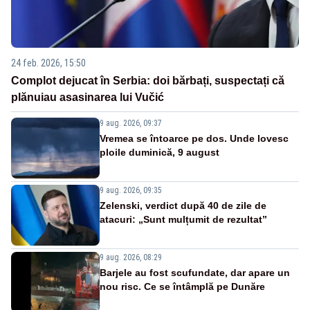
24 feb. 2026, 15:50
Complot dejucat în Serbia: doi bărbați, suspectați că
plănuiau asasinarea lui Vučić
9 aug. 2026, 09:37
Vremea se întoarce pe dos. Unde lovesc
ploile duminică, 9 august
9 aug. 2026, 09:35
Zelenski, verdict după 40 de zile de
atacuri: „Sunt mulțumit de rezultat”
9 aug. 2026, 08:29
Barjele au fost scufundate, dar apare un
nou risc. Ce se întâmplă pe Dunăre