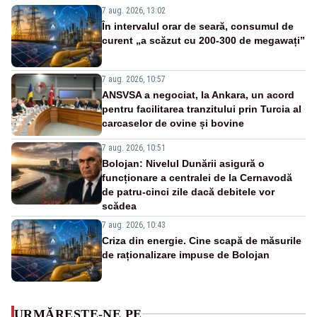
7 aug. 2026, 13:02
În intervalul orar de seară, consumul de
curent „a scăzut cu 200-300 de megawați”
7 aug. 2026, 10:57
ANSVSA a negociat, la Ankara, un acord
pentru facilitarea tranzitului prin Turcia al
carcaselor de ovine și bovine
7 aug. 2026, 10:51
Bolojan: Nivelul Dunării asigură o
funcționare a centralei de la Cernavodă
de patru-cinci zile dacă debitele vor
scădea
7 aug. 2026, 10:43
Criza din energie. Cine scapă de măsurile
de raționalizare impuse de Bolojan
URMĂREȘTE-NE PE