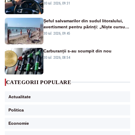
propune schimbări majore
30 iul. 2026, 09:31
Șeful salvamarilor din sudul litoralului,
avertisment pentru părinți: „Niște cursuri
de înot la piscină nu sunt suficiente”
30 iul. 2026, 09:45
Carburanții s-au scumpit din nou
30 iul. 2026, 08:54
CATEGORII POPULARE
Actualitate
Politica
Economie