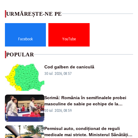
URMĂREȘTE-NE PE
Facebook
YouTube
POPULAR
Cod galben de caniculă
30 iul. 2026, 08:57
Scrimă: România în semifinalele probei
masculine de sabie pe echipe de la
Campionatele Mondiale
30 iul. 2026, 08:59
Permisul auto, condiționat de reguli
medicale mai stricte. Ministerul Sănătății