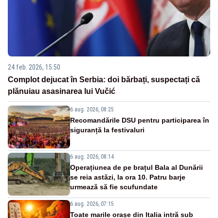
24 feb. 2026, 15:50
Complot dejucat în Serbia: doi bărbați, suspectați că
plănuiau asasinarea lui Vučić
6 aug. 2026, 08:25
Recomandările DSU pentru participarea în
siguranță la festivaluri
6 aug. 2026, 08:14
Operațiunea de pe brațul Bala al Dunării
se reia astăzi, la ora 10. Patru barje
urmează să fie scufundate
6 aug. 2026, 07:15
Toate marile orașe din Italia intră sub