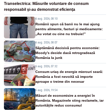
Transelectrica: Măsurile voluntare de consum
responsabil şi-au demonstrat eficienţa
6 aug. 2026, 08:10
Românii spun că banii nu le mai ajung
pentru alimente, facturi și medicamente:
„Au votat cu cine nu trebuie!”
6 aug. 2026, 08:07
Săptămână decisivă pentru economie:
Moody’s decide dacă retrogradează
România la junk
6 aug. 2026, 07:32
Consum uriaș de energie miercuri seară:
România a fost nevoită să importe
aproape o treime din necesar
5 aug. 2026, 19:54
Măsuri de economisire a energiei în
România. Magazinele sting reclamele, iar
autoritățile reduc consumul