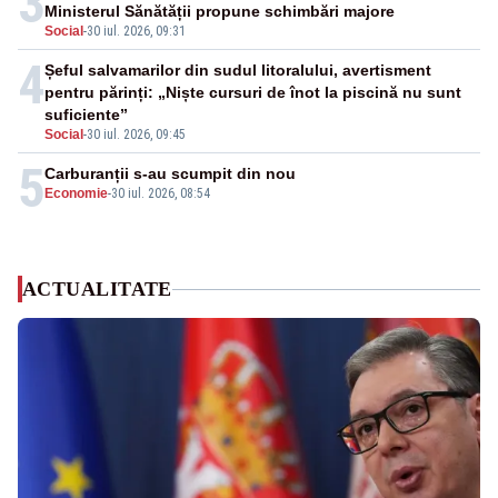
3
Ministerul Sănătății propune schimbări majore
Social
-
30 iul. 2026, 09:31
4
Șeful salvamarilor din sudul litoralului, avertisment
pentru părinți: „Niște cursuri de înot la piscină nu sunt
suficiente”
Social
-
30 iul. 2026, 09:45
5
Carburanții s-au scumpit din nou
Economie
-
30 iul. 2026, 08:54
ACTUALITATE