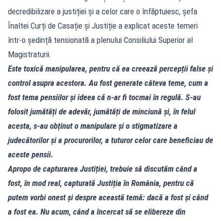
decredibilizare a justiției și a celor care o înfăptuiesc, șefa
Înaltei Curți de Casație și Justiție a explicat aceste temeri
într-o ședință tensionată a plenului Consiliului Superior al
Magistraturii.
Este toxică manipularea, pentru că ea creează percepții false și
control asupra acestora. Au fost generate câteva teme, cum a
fost tema pensiilor și ideea că n-ar fi tocmai în regulă. S-au
folosit jumătăți de adevăr, jumătăți de minciună și, în felul
acesta, s-au obținut o manipulare și o stigmatizare a
judecătorilor și a procurorilor, a tuturor celor care beneficiau de
aceste pensii.
Apropo de capturarea Justiției, trebuie să discutăm când a
fost, în mod real, capturată Justiția în România, pentru că
putem vorbi onest și despre această temă: dacă a fost și când
a fost ea. Nu acum, când a încercat să se elibereze din