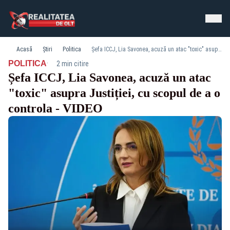
Acasă
Știri
Politica
Șefa ICCJ, Lia Savonea, acuză un atac "toxic" asupra Justiției, cu scopul de a o controla - VIDEO
·
POLITICA
2 min citire
Șefa ICCJ, Lia Savonea, acuză un atac
"toxic" asupra Justiției, cu scopul de a o
controla - VIDEO