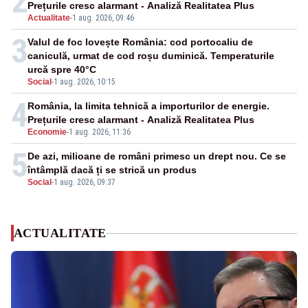
2
Prețurile cresc alarmant - Analiză Realitatea Plus
Actualitate
-
1 aug. 2026, 09:46
3
Valul de foc lovește România: cod portocaliu de
caniculă, urmat de cod roșu duminică. Temperaturile
urcă spre 40°C
Social
-
1 aug. 2026, 10:15
4
România, la limita tehnică a importurilor de energie.
Prețurile cresc alarmant - Analiză Realitatea Plus
Economie
-
1 aug. 2026, 11:36
5
De azi, milioane de români primesc un drept nou. Ce se
întâmplă dacă ți se strică un produs
Social
-
1 aug. 2026, 09:37
ACTUALITATE