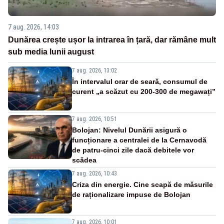
7 aug. 2026, 14:03
Dunărea crește ușor la intrarea în țară, dar rămâne mult
sub media lunii august
7 aug. 2026, 13:02
În intervalul orar de seară, consumul de
curent „a scăzut cu 200-300 de megawați”
7 aug. 2026, 10:51
Bolojan: Nivelul Dunării asigură o
funcționare a centralei de la Cernavodă
de patru-cinci zile dacă debitele vor
scădea
7 aug. 2026, 10:43
Criza din energie. Cine scapă de măsurile
de raționalizare impuse de Bolojan
7 aug. 2026, 10:01