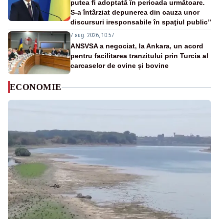
putea fi adoptată în perioada următoare.
S-a întârziat depunerea din cauza unor
discursuri iresponsabile în spaţiul public”
7 aug. 2026, 10:57
ANSVSA a negociat, la Ankara, un acord
pentru facilitarea tranzitului prin Turcia al
carcaselor de ovine și bovine
ECONOMIE