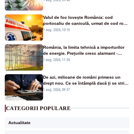
Valul de foc lovește România: cod
portocaliu de caniculă, urmat de cod roșu
duminică. Temperaturile urcă spre 40°C
1 aug. 2026, 10:15
România, la limita tehnică a importurilor
de energie. Prețurile cresc alarmant -
Analiză Realitatea Plus
1 aug. 2026, 11:36
De azi, milioane de români primesc un
drept nou. Ce se întâmplă dacă ți se strică
un produs
1 aug. 2026, 09:37
CATEGORII POPULARE
Actualitate