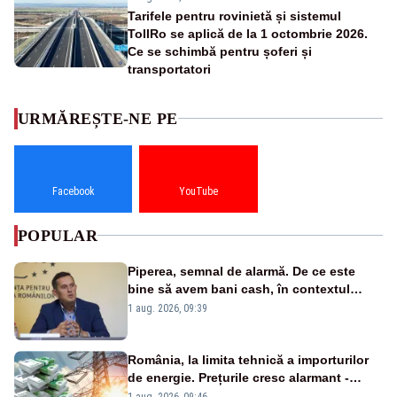
Tarifele pentru rovinietă și sistemul
TollRo se aplică de la 1 octombrie 2026.
Ce se schimbă pentru șoferi și
transportatori
URMĂREȘTE-NE PE
Facebook
YouTube
POPULAR
Piperea, semnal de alarmă. De ce este
bine să avem bani cash, în contextul
alertei energetice?
1 aug. 2026, 09:39
România, la limita tehnică a importurilor
de energie. Prețurile cresc alarmant -
Analiză Realitatea Plus
1 aug. 2026, 09:46