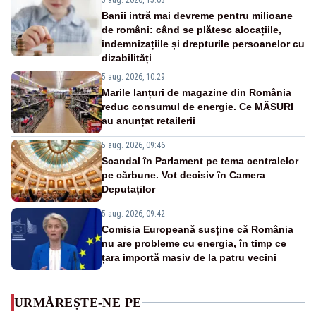
Banii intră mai devreme pentru milioane
de români: când se plătesc alocațiile,
indemnizațiile și drepturile persoanelor cu
dizabilități
5 aug. 2026, 10:29
Marile lanțuri de magazine din România
reduc consumul de energie. Ce MĂSURI
au anunțat retailerii
5 aug. 2026, 09:46
Scandal în Parlament pe tema centralelor
pe cărbune. Vot decisiv în Camera
Deputaților
5 aug. 2026, 09:42
Comisia Europeană susține că România
nu are probleme cu energia, în timp ce
țara importă masiv de la patru vecini
URMĂREȘTE-NE PE