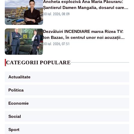
Ancheta explozivă Ana Maria Păcuraru:
Șantierul Damen Mangalia, dosarul care
scufundă apărarea României
30 iul. 2026, 08:09
Dezvăluiri INCENDIARE marca Rizea TV:
Ion Bazac, în centrul unor noi acuzații
publice
30 iul. 2026, 07:51
CATEGORII POPULARE
Actualitate
Politica
Economie
Social
Sport