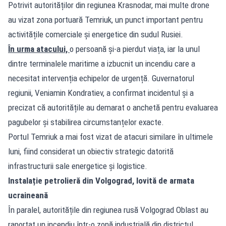
Potrivit autorităților din regiunea Krasnodar, mai multe drone
au vizat zona portuară Temriuk, un punct important pentru
activitățile comerciale și energetice din sudul Rusiei.
În urma atacului,
o persoană și-a pierdut viața, iar la unul
dintre terminalele maritime a izbucnit un incendiu care a
necesitat intervenția echipelor de urgență. Guvernatorul
regiunii, Veniamin Kondratiev, a confirmat incidentul și a
precizat că autoritățile au demarat o anchetă pentru evaluarea
pagubelor și stabilirea circumstanțelor exacte.
Portul Temriuk a mai fost vizat de atacuri similare în ultimele
luni, fiind considerat un obiectiv strategic datorită
infrastructurii sale energetice și logistice.
Instalație petrolieră din Volgograd, lovită de armata
ucraineană
În paralel, autoritățile din regiunea rusă Volgograd Oblast au
raportat un incendiu într-o zonă industrială din districtul