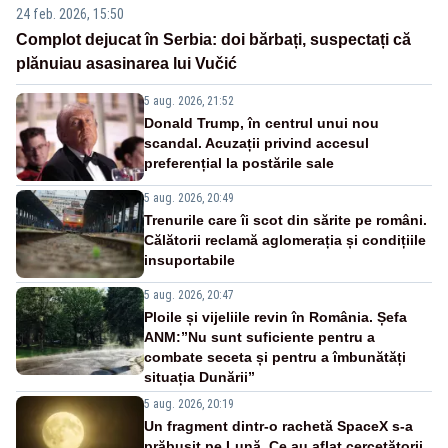
24 feb. 2026, 15:50
Complot dejucat în Serbia: doi bărbați, suspectați că
plănuiau asasinarea lui Vučić
5 aug. 2026, 21:52
Donald Trump, în centrul unui nou
scandal. Acuzații privind accesul
preferențial la postările sale
5 aug. 2026, 20:49
Trenurile care îi scot din sărite pe români.
Călătorii reclamă aglomerația și condițiile
insuportabile
5 aug. 2026, 20:47
Ploile și vijeliile revin în România. Șefa
ANM:”Nu sunt suficiente pentru a
combate seceta și pentru a îmbunătăți
situația Dunării”
5 aug. 2026, 20:19
Un fragment dintr-o rachetă SpaceX s-a
prăbușit pe Lună. Ce au aflat cercetătorii