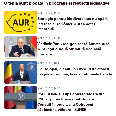
Oltenia sunt blocate în birocrație și restricții legislative
5 aug. 2026, 19:37
Strategia pentru biodiversitate nu apără
interesele României. AUR a votat
împotrivă
5 aug. 2026, 17:15
Vladimir Putin reorganizează Armata rusă.
A înființat o nouă structură dedicată
dronelor
5 aug. 2026, 16:11
Ilie Bolojan, discuții cu mediul de afaceri
despre economie, taxe și reformele fiscale
5 aug. 2026, 14:55
PSD, UDMR și aripa conservatoare din
PNL ar putea forma noul Guvern.
Consultări cruciale la Cotroceni
săptămâna viitoare - SURSE