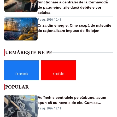
funcționare a centralei de la Cernavodă
de patru-cinci zile dacă debitele vor
scădea
7 aug. 2026, 10:43
Criza din energie. Cine scapă de măsurile
de raționalizare impuse de Bolojan
URMĂREȘTE-NE PE
Facebook
YouTube
POPULAR
Au închis centralele pe cărbune, acum
spun că au nevoie de ele. Cum se
pasează vina în plină criză energetică
1 aug. 2026, 18:11