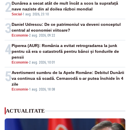
2
Dunărea a secat atât de mult încât a scos la suprafață
nave naziste din al doilea război mondial
Social
-
1 aug. 2026, 23:10
3
Daniel Udrescu: De ce patrimoniul va deveni conceptul
central al economiei viitoare?
Economie
-
2 aug. 2026, 09:22
4
Piperea (AUR): România a evitat retrogradarea la junk
pentru că era o catastrofă pentru bănci și fondurile de
pensii
Economie
-
2 aug. 2026, 10:01
5
Avertisment sumbru de la Apele Române: Debitul Dunării
va continua să scadă. Cernavodă s-ar putea închide în 4
zile
Economie
-
1 aug. 2026, 18:08
ACTUALITATE