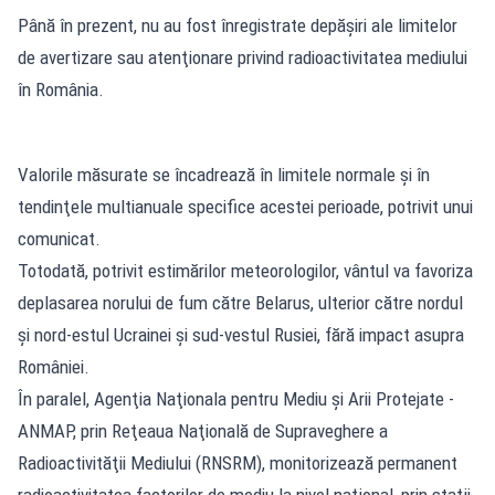
Până în prezent, nu au fost înregistrate depăşiri ale limitelor
de avertizare sau atenţionare privind radioactivitatea mediului
în România.
Valorile măsurate se încadrează în limitele normale şi în
tendinţele multianuale specifice acestei perioade, potrivit unui
comunicat.
Totodată, potrivit estimărilor meteorologilor, vântul va favoriza
deplasarea norului de fum către Belarus, ulterior către nordul
şi nord-estul Ucrainei şi sud-vestul Rusiei, fără impact asupra
României.
În paralel, Agenţia Naţionala pentru Mediu şi Arii Protejate -
ANMAP, prin Reţeaua Naţională de Supraveghere a
Radioactivităţii Mediului (RNSRM), monitorizează permanent
radioactivitatea factorilor de mediu la nivel naţional, prin staţii