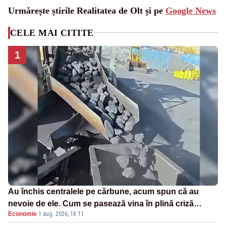
Urmărește știrile Realitatea de Olt și pe
Google News
CELE MAI CITITE
1
Au închis centralele pe cărbune, acum spun că au
nevoie de ele. Cum se pasează vina în plină criză
Economie
·
1 aug. 2026, 18:11
energetică