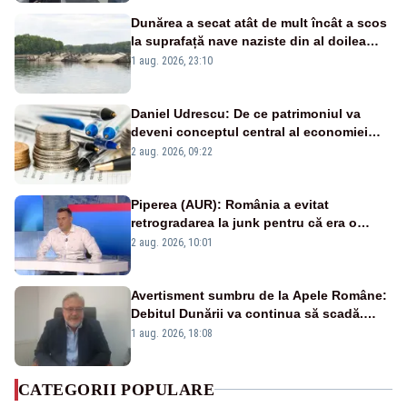
Dunărea a secat atât de mult încât a scos
la suprafață nave naziste din al doilea
război mondial
1 aug. 2026, 23:10
Daniel Udrescu: De ce patrimoniul va
deveni conceptul central al economiei
viitoare?
2 aug. 2026, 09:22
Piperea (AUR): România a evitat
retrogradarea la junk pentru că era o
catastrofă pentru bănci și fondurile de
2 aug. 2026, 10:01
pensii
Avertisment sumbru de la Apele Române:
Debitul Dunării va continua să scadă.
Cernavodă s-ar putea închide în 4 zile
1 aug. 2026, 18:08
CATEGORII POPULARE