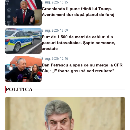
8 aug. 2026, 13:35
Groenlanda îi pune frână lui Trump.
Avertisment dur după planul de foraj
8 aug. 2026, 13:09
Furt de 1.500 de metri de cabluri din
parcuri fotovoltaice. Șapte persoane,
arestate
8 aug. 2026, 12:46
Dan Petrescu a spus ce nu merge la CFR
Cluj: „E foarte greu să ceri rezultate”
POLITICA