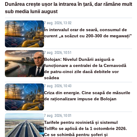
Dunărea crește ușor la intrarea în țară, dar rămâne mult
sub media lunii august
7 aug. 2026, 13:02
În intervalul orar de seară, consumul de
curent „a scăzut cu 200-300 de megawați”
7 aug. 2026, 10:51
Bolojan: Nivelul Dunării asigură o
funcționare a centralei de la Cernavodă
de patru-cinci zile dacă debitele vor
scădea
7 aug. 2026, 10:43
Criza din energie. Cine scapă de măsurile
de raționalizare impuse de Bolojan
7 aug. 2026, 10:01
Tarifele pentru rovinietă și sistemul
TollRo se aplică de la 1 octombrie 2026.
Ce se schimbă pentru șoferi și