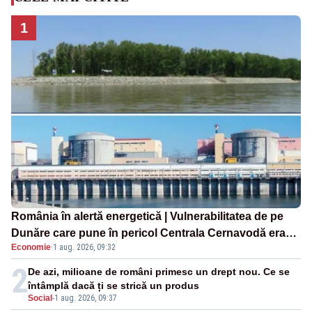
1
România în alertă energetică | Vulnerabilitatea de pe
Dunăre care pune în pericol Centrala Cernavodă era
Economie
·
1 aug. 2026, 09:32
cunoscută de pe vremea lui Ceaușescu
2
De azi, milioane de români primesc un drept nou. Ce se
întâmplă dacă ți se strică un produs
Social
-
1 aug. 2026, 09:37