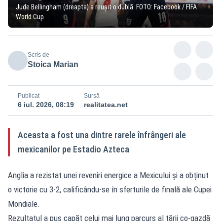
Jude Bellingham (dreapta) a reușit o dublă. FOTO: Facebook / FIFA
World Cup
Scris de
Stoica Marian
Publicat
Sursă
6 iul. 2026, 08:19
realitatea.net
Aceasta a fost una dintre rarele înfrângeri ale
mexicanilor pe Estadio Azteca
Anglia a rezistat unei reveniri energice a Mexicului și a obținut
o victorie cu 3-2, calificându-se în sferturile de finală ale Cupei
Mondiale.
Rezultatul a pus capăt celui mai lung parcurs al țării co-gazdă