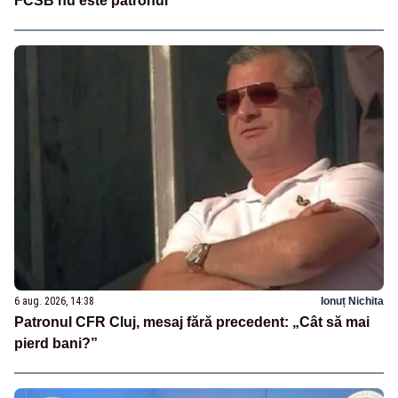
FCSB nu este patronul”
6 aug. 2026, 14:38
Ionuț Nichita
Patronul CFR Cluj, mesaj fără precedent: „Cât să mai
pierd bani?”