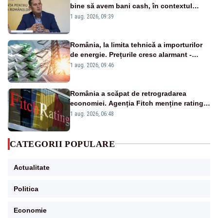
bine să avem bani cash, în contextul
alertei energetice?
1 aug. 2026, 09:39
România, la limita tehnică a importurilor
de energie. Prețurile cresc alarmant -
Analiză Realitatea Plus
1 aug. 2026, 09:46
România a scăpat de retrogradarea
economiei. Agenția Fitch menține ratingul
„BBB-” cu perspectivă negativă
1 aug. 2026, 06:48
CATEGORII POPULARE
Actualitate
Politica
Economie