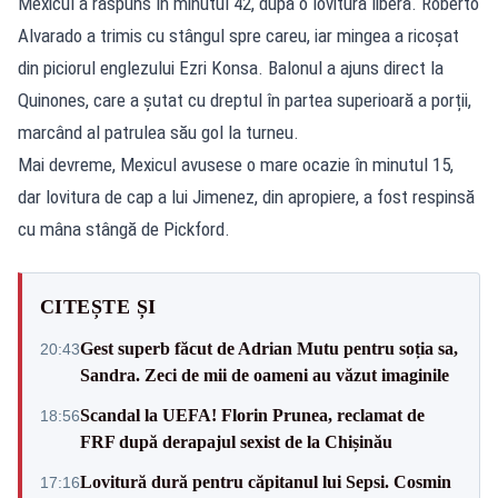
Mexicul a răspuns în minutul 42, după o lovitură liberă. Roberto
Alvarado a trimis cu stângul spre careu, iar mingea a ricoșat
din piciorul englezului Ezri Konsa. Balonul a ajuns direct la
Quinones, care a șutat cu dreptul în partea superioară a porții,
marcând al patrulea său gol la turneu.
Mai devreme, Mexicul avusese o mare ocazie în minutul 15,
dar lovitura de cap a lui Jimenez, din apropiere, a fost respinsă
cu mâna stângă de Pickford.
CITEȘTE ȘI
Gest superb făcut de Adrian Mutu pentru soția sa,
20:43
Sandra. Zeci de mii de oameni au văzut imaginile
Scandal la UEFA! Florin Prunea, reclamat de
18:56
FRF după derapajul sexist de la Chișinău
Lovitură dură pentru căpitanul lui Sepsi. Cosmin
17:16