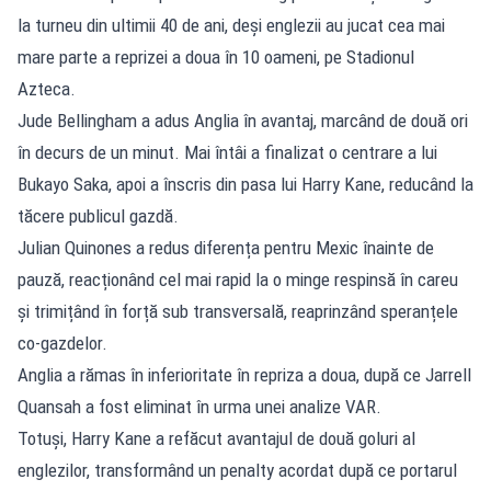
la turneu din ultimii 40 de ani, deși englezii au jucat cea mai
mare parte a reprizei a doua în 10 oameni, pe Stadionul
Azteca.
Jude Bellingham a adus Anglia în avantaj, marcând de două ori
în decurs de un minut. Mai întâi a finalizat o centrare a lui
Bukayo Saka, apoi a înscris din pasa lui Harry Kane, reducând la
tăcere publicul gazdă.
Julian Quinones a redus diferența pentru Mexic înainte de
pauză, reacționând cel mai rapid la o minge respinsă în careu
și trimițând în forță sub transversală, reaprinzând speranțele
co-gazdelor.
Anglia a rămas în inferioritate în repriza a doua, după ce Jarrell
Quansah a fost eliminat în urma unei analize VAR.
Totuși, Harry Kane a refăcut avantajul de două goluri al
englezilor, transformând un penalty acordat după ce portarul