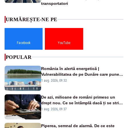
transportatori
URMĂREȘTE-NE PE
Facebook
YouTube
POPULAR
România în alertă energetică |
Vulnerabilitatea de pe Dunăre care pune
în pericol Centrala Cernavodă era
1 aug. 2026, 09:32
cunoscută de pe vremea lui Ceaușescu
De azi, milioane de români primesc un
drept nou. Ce se întâmplă dacă ți se strică
un produs
1 aug. 2026, 09:37
Piperea, semnal de alarmă. De ce este