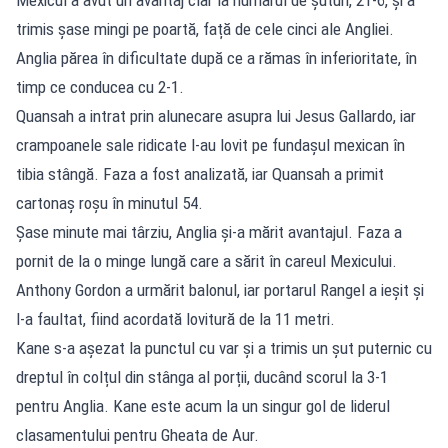
trimis șase mingi pe poartă, față de cele cinci ale Angliei.
Anglia părea în dificultate după ce a rămas în inferioritate, în
timp ce conducea cu 2-1.
Quansah a intrat prin alunecare asupra lui Jesus Gallardo, iar
crampoanele sale ridicate l-au lovit pe fundașul mexican în
tibia stângă. Faza a fost analizată, iar Quansah a primit
cartonaș roșu în minutul 54.
Șase minute mai târziu, Anglia și-a mărit avantajul. Faza a
pornit de la o minge lungă care a sărit în careul Mexicului.
Anthony Gordon a urmărit balonul, iar portarul Rangel a ieșit și
l-a faultat, fiind acordată lovitură de la 11 metri.
Kane s-a așezat la punctul cu var și a trimis un șut puternic cu
dreptul în colțul din stânga al porții, ducând scorul la 3-1
pentru Anglia. Kane este acum la un singur gol de liderul
clasamentului pentru Gheata de Aur.