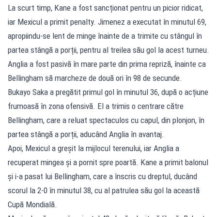
La scurt timp, Kane a fost sancționat pentru un picior ridicat,
iar Mexicul a primit penalty. Jimenez a executat în minutul 69,
apropiindu-se lent de minge înainte de a trimite cu stângul în
partea stângă a porții, pentru al treilea său gol la acest turneu.
Anglia a fost pasivă în mare parte din prima repriză, înainte ca
Bellingham să marcheze de două ori în 98 de secunde.
Bukayo Saka a pregătit primul gol în minutul 36, după o acțiune
frumoasă în zona ofensivă. El a trimis o centrare către
Bellingham, care a reluat spectaculos cu capul, din plonjon, în
partea stângă a porții, aducând Anglia în avantaj.
Apoi, Mexicul a greșit la mijlocul terenului, iar Anglia a
recuperat mingea și a pornit spre poartă. Kane a primit balonul
și i-a pasat lui Bellingham, care a înscris cu dreptul, ducând
scorul la 2-0 în minutul 38, cu al patrulea său gol la această
Cupă Mondială.