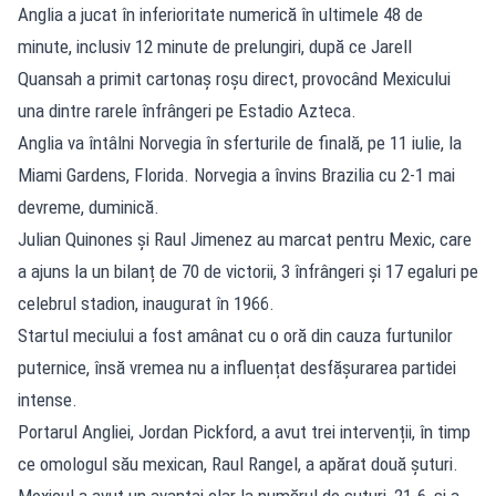
Anglia a jucat în inferioritate numerică în ultimele 48 de
minute, inclusiv 12 minute de prelungiri, după ce Jarell
Quansah a primit cartonaș roșu direct, provocând Mexicului
una dintre rarele înfrângeri pe Estadio Azteca.
Anglia va întâlni Norvegia în sferturile de finală, pe 11 iulie, la
Miami Gardens, Florida. Norvegia a învins Brazilia cu 2-1 mai
devreme, duminică.
Julian Quinones și Raul Jimenez au marcat pentru Mexic, care
a ajuns la un bilanț de 70 de victorii, 3 înfrângeri și 17 egaluri pe
celebrul stadion, inaugurat în 1966.
Startul meciului a fost amânat cu o oră din cauza furtunilor
puternice, însă vremea nu a influențat desfășurarea partidei
intense.
Portarul Angliei, Jordan Pickford, a avut trei intervenții, în timp
ce omologul său mexican, Raul Rangel, a apărat două șuturi.
Mexicul a avut un avantaj clar la numărul de șuturi, 21-6, și a