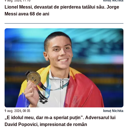
9 aug. 2026, 11:10
Ionuț Nichita
Lionel Messi, devastat de pierderea tatălui său. Jorge
Messi avea 68 de ani
9 aug. 2026, 08:05
Ionuț Nichita
„E idolul meu, dar m-a speriat puțin”. Adversarul lui
David Popovici, impresionat de român