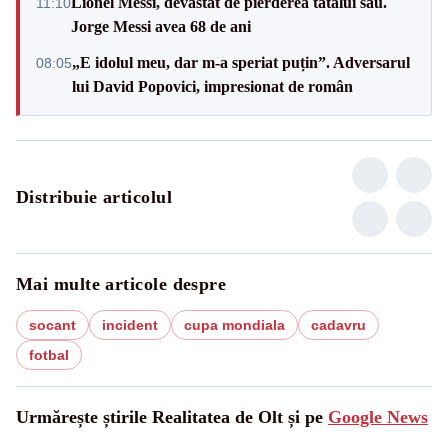
Lionel Messi, devastat de pierderea tatălui său.
11:10
Jorge Messi avea 68 de ani
„E idolul meu, dar m-a speriat puțin”. Adversarul
08:05
lui David Popovici, impresionat de român
Distribuie articolul
Mai multe articole despre
socant
incident
cupa mondiala
cadavru
fotbal
Urmărește știrile Realitatea de Olt și pe
Google News