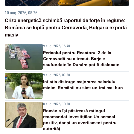
10 aug. 2026, 08:26
Criza energetică schimbă raportul de forțe în regiune:
România se luptă pentru Cernavodă, Bulgaria exportă
masiv
9 aug. 2026, 16:48
Pericolul pentru Reactorul 2 de la
Cernavodă nu a trecut. Barjele
scufundate în Dunăre pot fi dislocate
9 aug. 2026, 09:28
Inflația distruge majorarea salariului
minim. Românii nu simt un trai mai bun
8 aug. 2026, 10:38
România își păstrează ratingul
recomandat investițiilor. Un semnal
pozitiv, dar și un avertisment pentru
autorități