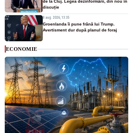
de la Cluj. Legea dezinformării, din nou în
discuție
8 aug. 2026, 13:35
Groenlanda îi pune frână lui Trump.
Avertisment dur după planul de foraj
ECONOMIE