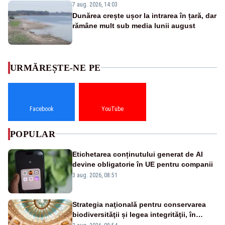
7 aug. 2026, 14:03
Dunărea crește ușor la intrarea în țară, dar
rămâne mult sub media lunii august
URMĂREȘTE-NE PE
Facebook
YouTube
POPULAR
Etichetarea conținutului generat de AI
devine obligatorie în UE pentru companii
3 aug. 2026, 08:51
Strategia naţională pentru conservarea
biodiversităţii și legea integrităţii, în
dezbatere