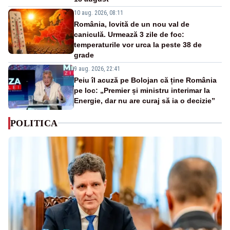
10 aug. 2026, 08:11
România, lovită de un nou val de
caniculă. Urmează 3 zile de foc:
temperaturile vor urca la peste 38 de
grade
9 aug. 2026, 22:41
Peiu îl acuză pe Bolojan că ține România
pe loc: „Premier și ministru interimar la
Energie, dar nu are curaj să ia o decizie”
POLITICA