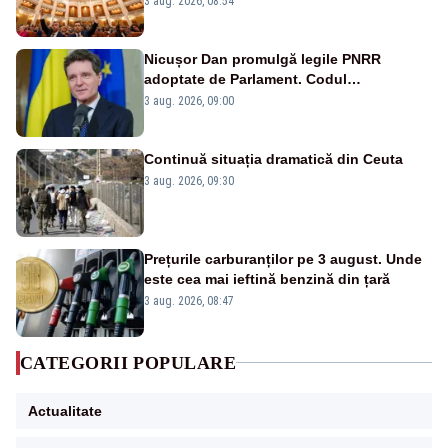
3 aug. 2026, 08:54
Nicușor Dan promulgă legile PNRR
adoptate de Parlament. Codul
urbanismului, printre actele normative
3 aug. 2026, 09:00
vizate
Continuă situația dramatică din Ceuta
3 aug. 2026, 09:30
Prețurile carburanților pe 3 august. Unde
este cea mai ieftină benzină din țară
3 aug. 2026, 08:47
CATEGORII POPULARE
Actualitate