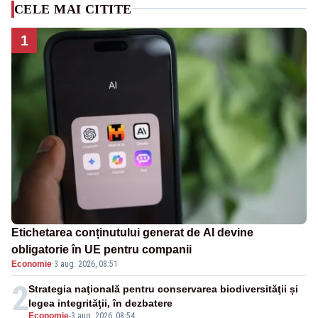
CELE MAI CITITE
1
Etichetarea conținutului generat de AI devine
obligatorie în UE pentru companii
Economie
·
3 aug. 2026, 08:51
2
Strategia naţională pentru conservarea biodiversităţii și
legea integrităţii, în dezbatere
Economie
-
3 aug. 2026, 08:54