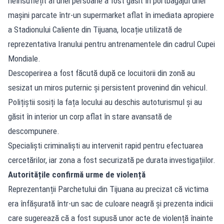
neînsuflețit al unei persoane a fost găsit în portbagajul unei
mașini parcate într-un supermarket aflat în imediata apropiere
a Stadionului Caliente din Tijuana, locație utilizată de
reprezentativa Iranului pentru antrenamentele din cadrul Cupei
Mondiale.
Descoperirea a fost făcută după ce locuitorii din zonă au
sesizat un miros puternic și persistent provenind din vehicul.
Polițiștii sosiți la fața locului au deschis autoturismul și au
găsit în interior un corp aflat în stare avansată de
descompunere.
Specialiști criminaliști au intervenit rapid pentru efectuarea
cercetărilor, iar zona a fost securizată pe durata investigațiilor.
Autoritățile confirmă urme de violență
Reprezentanții Parchetului din Tijuana au precizat că victima
era înfășurată într-un sac de culoare neagră și prezenta indicii
care sugerează că a fost supusă unor acte de violență înainte