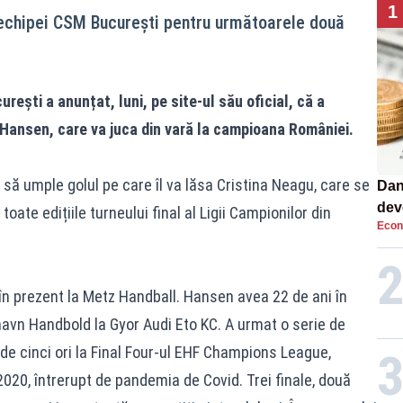
1
 echipei CSM București pentru următoarele două
ești a anunțat, luni, pe site-ul său oficial, că a
ansen, care va juca din vară la campioana României.
 să umple golul pe care îl va lăsa Cristina Neagu, care se
Dan
dev
 toate edițiile turneului final al Ligii Campionilor din
Econ
viit
în prezent la Metz Handball. Hansen avea 22 de ani în
avn Handbold la Gyor Audi Eto KC. A urmat o serie de
 de cinci ori la Final Four-ul EHF Champions League,
020, întrerupt de pandemia de Covid. Trei finale, două