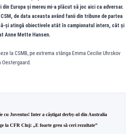
i din Europa și mereu mi-a plăcut să joc aici ca adversar.
CSM, de data aceasta având fanii din tribune de partea
ă-și atingă obiectivele atât în campionatul intern, cât și
rat Anne Mette Hansen.
neze la CSMB, pe extrema stânga Emma Cecilie Uhrskov
n Oestergaard.
ie cu Juventus! Inter a câștigat derby-ul din Australia
e la CFR Cluj: „E foarte greu să ceri rezultate”