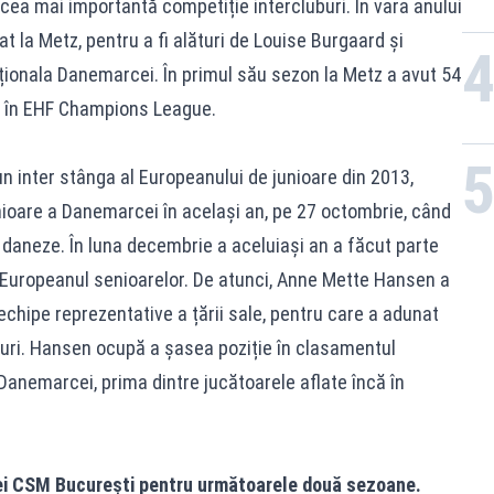
 cea mai importantă competiție intercluburi. În vara anului
 la Metz, pentru a fi alături de Louise Burgaard și
aționala Danemarcei. În primul său sezon la Metz a avut 54
ur în EHF Champions League.
 inter stânga al Europeanului de junioare din 2013,
ioare a Danemarcei în același an, pe 27 octombrie, când
re daneze. În luna decembrie a aceluiași an a făcut parte
a Europeanul senioarelor. De atunci, Anne Mette Hansen a
echipe reprezentative a țării sale, pentru care a adunat
oluri. Hansen ocupă a șasea poziție în clasamentul
Danemarcei, prima dintre jucătoarele aflate încă în
pei CSM București pentru următoarele două sezoane.