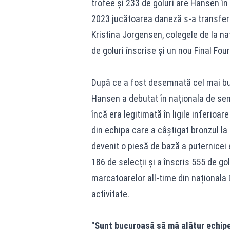
trofee și 233 de goluri are Hansen în
2023 jucătoarea daneză s-a transferat
Kristina Jorgensen, colegele de la n
de goluri înscrise și un nou Final Fo
După ce a fost desemnată cel mai bun
Hansen a debutat în naționala de sen
încă era legitimată în ligile inferioa
din echipa care a câștigat bronzul l
devenit o piesă de bază a puternicei 
186 de selecții și a înscris 555 de g
marcatoarelor all-time din naționala 
activitate.
''Sunt bucuroasă să mă alătur echi