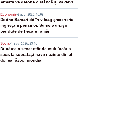
Armata va detona o stâncă și va devia
apa fluviului - IMAGINI AERIENE
4
Economie
-
2 aug. 2026, 10:09
Dorina Barcari dă în vileag șmecheria
înghețării pensiilor. Sumele uriașe
pierdute de fiecare român
5
Social
-
1 aug. 2026, 23:10
Dunărea a secat atât de mult încât a
scos la suprafață nave naziste din al
doilea război mondial