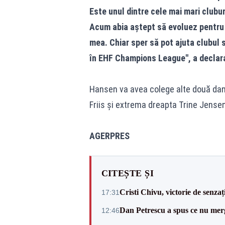
Este unul dintre cele mai mari clubur
Acum abia aștept să evoluez pentru 
mea. Chiar sper să pot ajuta clubul s
în EHF Champions League'', a decla
Hansen va avea colege alte două da
Friis și extrema dreapta Trine Jense
AGERPRES
CITEȘTE ȘI
Cristi Chivu, victorie de senzaț
17:31
Dan Petrescu a spus ce nu merg
12:46