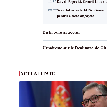
David Popovici, favorit la aur
11:32
Scandal uriaș la FIFA. Gianni I
09:22
pentru o fostă angajată
Distribuie articolul
Urmărește știrile Realitatea de Olt
ACTUALITATE