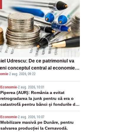
iel Udrescu: De ce patrimoniul va
eni conceptul central al economiei
omie
·
2 aug. 2026, 09:22
oare?
2
Economie
-
2 aug. 2026, 10:01
Piperea (AUR): România a evitat
retrogradarea la junk pentru că era o
catastrofă pentru bănci și fondurile de
pensii
3
Economie
-
2 aug. 2026, 10:07
Mobilizare masivă pe Dunăre, pentru
salvarea producției la Cernavodă.