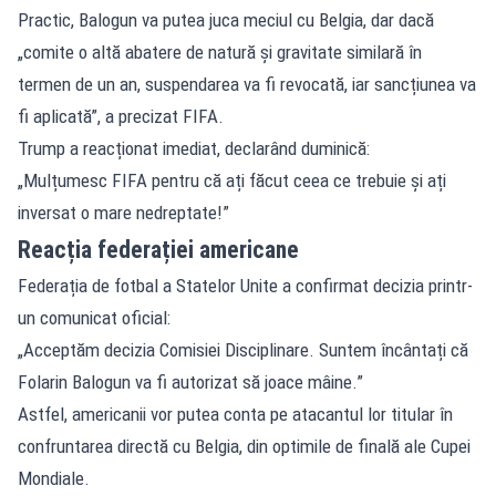
Practic, Balogun va putea juca meciul cu Belgia, dar dacă
„comite o altă abatere de natură și gravitate similară în
termen de un an, suspendarea va fi revocată, iar sancțiunea va
fi aplicată”, a precizat FIFA.
Trump a reacționat imediat, declarând duminică:
„Mulțumesc FIFA pentru că ați făcut ceea ce trebuie și ați
inversat o mare nedreptate!”
Reacția federației americane
Federația de fotbal a Statelor Unite a confirmat decizia printr-
un comunicat oficial:
„Acceptăm decizia Comisiei Disciplinare. Suntem încântați că
Folarin Balogun va fi autorizat să joace mâine.”
Astfel, americanii vor putea conta pe atacantul lor titular în
confruntarea directă cu Belgia, din optimile de finală ale Cupei
Mondiale.