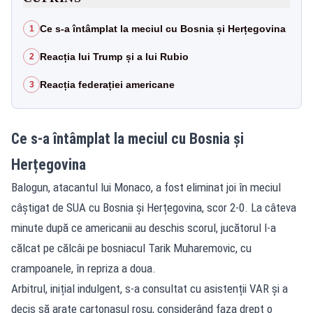
Ce s-a întâmplat la meciul cu Bosnia și Herțegovina
1
Reacția lui Trump și a lui Rubio
2
Reacția federației americane
3
Ce s-a întâmplat la meciul cu Bosnia și
Herțegovina
Balogun, atacantul lui Monaco, a fost eliminat joi în meciul
câștigat de SUA cu Bosnia și Herțegovina, scor 2-0. La câteva
minute după ce americanii au deschis scorul, jucătorul l-a
călcat pe călcâi pe bosniacul Tarik Muharemovic, cu
crampoanele, în repriza a doua.
Arbitrul, inițial indulgent, s-a consultat cu asistenții VAR și a
decis să arate cartonașul roșu, considerând faza drept o