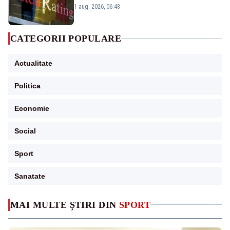
„BBB-” cu perspectivă negativă
1 aug. 2026, 06:48
CATEGORII POPULARE
Actualitate
Politica
Economie
Social
Sport
Sanatate
MAI MULTE ȘTIRI DIN
SPORT