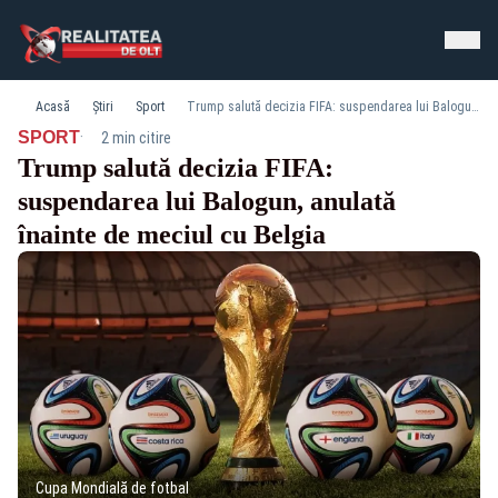
Acasă
Știri
Sport
Trump salută decizia FIFA: suspendarea lui Balogun, anulată înainte de meciul cu Belgia
·
SPORT
2 min citire
Trump salută decizia FIFA:
suspendarea lui Balogun, anulată
înainte de meciul cu Belgia
Cupa Mondială de fotbal