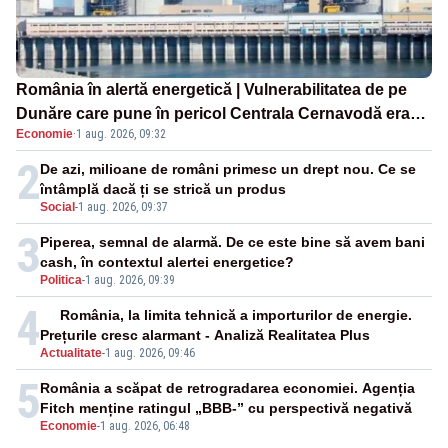
România în alertă energetică | Vulnerabilitatea de pe
Dunăre care pune în pericol Centrala Cernavodă era
Economie
·
1 aug. 2026, 09:32
cunoscută de pe vremea lui Ceaușescu
2
De azi, milioane de români primesc un drept nou. Ce se
întâmplă dacă ți se strică un produs
Social
-
1 aug. 2026, 09:37
3
Piperea, semnal de alarmă. De ce este bine să avem bani
cash, în contextul alertei energetice?
Politica
-
1 aug. 2026, 09:39
4
România, la limita tehnică a importurilor de energie.
Prețurile cresc alarmant - Analiză Realitatea Plus
Actualitate
-
1 aug. 2026, 09:46
5
România a scăpat de retrogradarea economiei. Agenția
Fitch menține ratingul „BBB-” cu perspectivă negativă
Economie
-
1 aug. 2026, 06:48