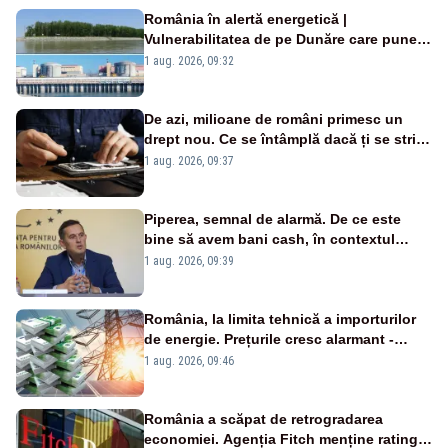
România în alertă energetică |
Vulnerabilitatea de pe Dunăre care pune
în pericol Centrala Cernavodă era
1 aug. 2026, 09:32
cunoscută de pe vremea lui Ceaușescu
De azi, milioane de români primesc un
drept nou. Ce se întâmplă dacă ți se strică
un produs
1 aug. 2026, 09:37
Piperea, semnal de alarmă. De ce este
bine să avem bani cash, în contextul
alertei energetice?
1 aug. 2026, 09:39
România, la limita tehnică a importurilor
de energie. Prețurile cresc alarmant -
Analiză Realitatea Plus
1 aug. 2026, 09:46
România a scăpat de retrogradarea
economiei. Agenția Fitch menține ratingul