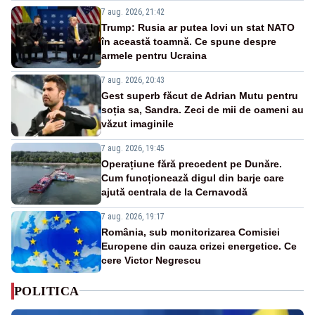
7 aug. 2026, 21:42
Trump: Rusia ar putea lovi un stat NATO
în această toamnă. Ce spune despre
armele pentru Ucraina
7 aug. 2026, 20:43
Gest superb făcut de Adrian Mutu pentru
soția sa, Sandra. Zeci de mii de oameni au
văzut imaginile
7 aug. 2026, 19:45
Operațiune fără precedent pe Dunăre.
Cum funcționează digul din barje care
ajută centrala de la Cernavodă
7 aug. 2026, 19:17
România, sub monitorizarea Comisiei
Europene din cauza crizei energetice. Ce
cere Victor Negrescu
POLITICA