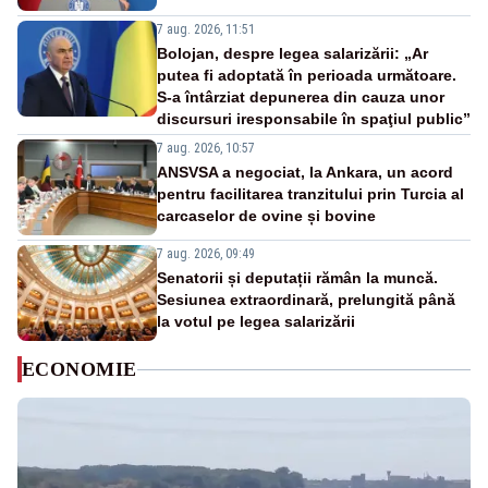
7 aug. 2026, 11:51
Bolojan, despre legea salarizării: „Ar
putea fi adoptată în perioada următoare.
S-a întârziat depunerea din cauza unor
discursuri iresponsabile în spaţiul public”
7 aug. 2026, 10:57
ANSVSA a negociat, la Ankara, un acord
pentru facilitarea tranzitului prin Turcia al
carcaselor de ovine și bovine
7 aug. 2026, 09:49
Senatorii și deputații rămân la muncă.
Sesiunea extraordinară, prelungită până
la votul pe legea salarizării
ECONOMIE