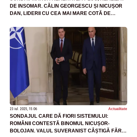
DE INSOMAR. CĂLIN GEORGESCU ȘI NICUȘOR
DAN, LIDERII CU CEA MAI MARE COTĂ DE
ÎNCREDERE. ANCA ALEXANDRESCU, ÎN TOPUL
VOTURILOR PE BUCUREȘTI
23 iul. 2025, 15:06
Actualitate
SONDAJUL CARE DĂ FIORI SISTEMULUI:
ROMÂNII CONTESTĂ BINOMUL NICUȘOR-
BOLOJAN. VALUL SUVERANIST CÂȘTIGĂ FĂRĂ