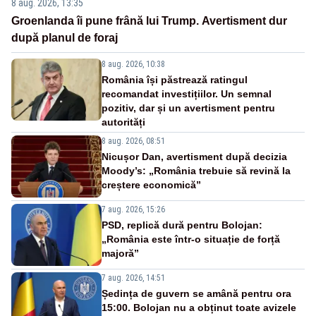
8 aug. 2026, 13:35
Groenlanda îi pune frână lui Trump. Avertisment dur
după planul de foraj
8 aug. 2026, 10:38
România își păstrează ratingul
recomandat investițiilor. Un semnal
pozitiv, dar și un avertisment pentru
autorități
8 aug. 2026, 08:51
Nicușor Dan, avertisment după decizia
Moody’s: „România trebuie să revină la
creștere economică”
7 aug. 2026, 15:26
PSD, replică dură pentru Bolojan:
„România este într-o situație de forță
majoră”
7 aug. 2026, 14:51
Ședința de guvern se amână pentru ora
15:00. Bolojan nu a obținut toate avizele