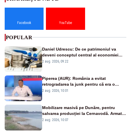
Facebook
YouTube
POPULAR
Daniel Udrescu: De ce patrimoniul va
deveni conceptul central al economiei
viitoare?
2 aug. 2026, 09:22
Piperea (AUR): România a evitat
retrogradarea la junk pentru că era o
catastrofă pentru bănci și fondurile de
2 aug. 2026, 10:01
pensii
Mobilizare masivă pe Dunăre, pentru
salvarea producției la Cernavodă. Armata
va detona o stâncă și va devia apa
2 aug. 2026, 10:07
fluviului - IMAGINI AERIENE