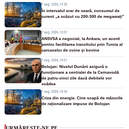
7 aug. 2026, 13:02
În intervalul orar de seară, consumul de
curent „a scăzut cu 200-300 de megawați”
7 aug. 2026, 10:57
ANSVSA a negociat, la Ankara, un acord
pentru facilitarea tranzitului prin Turcia al
carcaselor de ovine și bovine
7 aug. 2026, 10:51
Bolojan: Nivelul Dunării asigură o
funcționare a centralei de la Cernavodă
de patru-cinci zile dacă debitele vor
scădea
7 aug. 2026, 10:43
Criza din energie. Cine scapă de măsurile
de raționalizare impuse de Bolojan
URMĂREȘTE-NE PE