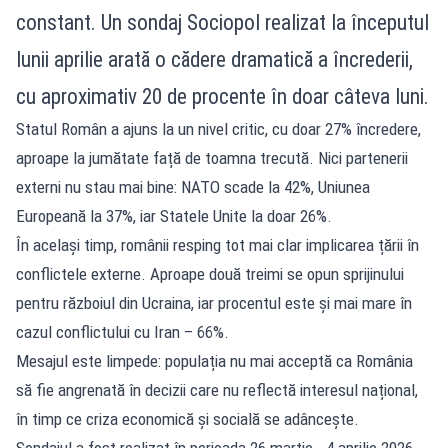
constant. Un sondaj Sociopol realizat la începutul
lunii aprilie arată o cădere dramatică a încrederii,
cu aproximativ 20 de procente în doar câteva luni.
Statul Român a ajuns la un nivel critic, cu doar 27% încredere,
aproape la jumătate față de toamna trecută. Nici partenerii
externi nu stau mai bine: NATO scade la 42%, Uniunea
Europeană la 37%, iar Statele Unite la doar 26%.
În același timp, românii resping tot mai clar implicarea țării în
conflictele externe. Aproape două treimi se opun sprijinului
pentru războiul din Ucraina, iar procentul este și mai mare în
cazul conflictului cu Iran – 66%.
Mesajul este limpede: populația nu mai acceptă ca România
să fie angrenată în decizii care nu reflectă interesul național,
în timp ce criza economică și socială se adâncește.
Sondajul a fost realizat în perioada 26 martie - 4 aprilie 2026,