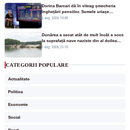
Dorina Barcari dă în vileag șmecheria
înghețării pensiilor. Sumele uriașe
pierdute de fiecare român
2 aug. 2026, 10:09
Dunărea a secat atât de mult încât a scos
la suprafață nave naziste din al doilea
război mondial
1 aug. 2026, 23:10
CATEGORII POPULARE
Actualitate
Politica
Economie
Social
Sport