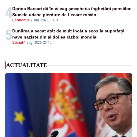
4
Dorina Barcari dă în vileag șmecheria înghețării pensiilor.
Sumele uriașe pierdute de fiecare român
Economie
-
2 aug. 2026, 10:09
5
Dunărea a secat atât de mult încât a scos la suprafață
nave naziste din al doilea război mondial
Social
-
1 aug. 2026, 23:10
ACTUALITATE