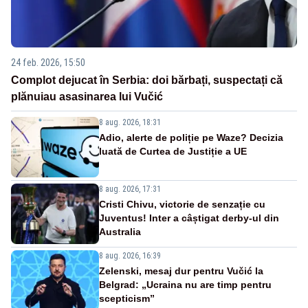
24 feb. 2026, 15:50
Complot dejucat în Serbia: doi bărbați, suspectați că
plănuiau asasinarea lui Vučić
8 aug. 2026, 18:31
Adio, alerte de poliție pe Waze? Decizia
luată de Curtea de Justiție a UE
8 aug. 2026, 17:31
Cristi Chivu, victorie de senzație cu
Juventus! Inter a câștigat derby-ul din
Australia
8 aug. 2026, 16:39
Zelenski, mesaj dur pentru Vučić la
Belgrad: „Ucraina nu are timp pentru
scepticism”