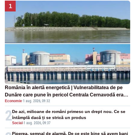
1
România în alertă energetică | Vulnerabilitatea de pe
Dunăre care pune în pericol Centrala Cernavodă era
Economie
·
1 aug. 2026, 09:32
cunoscută de pe vremea lui Ceaușescu
2
De azi, milioane de români primesc un drept nou. Ce se
întâmplă dacă ți se strică un produs
Social
-
1 aug. 2026, 09:37
Piperea, semnal de alarmă. De ce este bine să avem bani