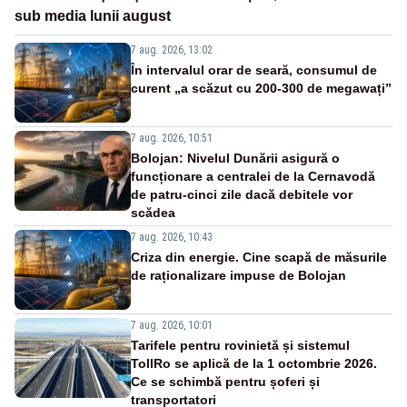
sub media lunii august
7 aug. 2026, 13:02
În intervalul orar de seară, consumul de
curent „a scăzut cu 200-300 de megawați”
7 aug. 2026, 10:51
Bolojan: Nivelul Dunării asigură o
funcționare a centralei de la Cernavodă
de patru-cinci zile dacă debitele vor
scădea
7 aug. 2026, 10:43
Criza din energie. Cine scapă de măsurile
de raționalizare impuse de Bolojan
7 aug. 2026, 10:01
Tarifele pentru rovinietă și sistemul
TollRo se aplică de la 1 octombrie 2026.
Ce se schimbă pentru șoferi și
transportatori