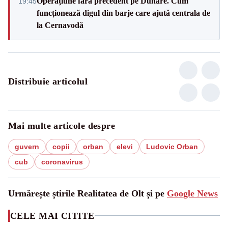
Operațiune fără precedent pe Dunăre. Cum
19:45
funcționează digul din barje care ajută centrala de
la Cernavodă
Distribuie articolul
Mai multe articole despre
guvern
copii
orban
elevi
Ludovic Orban
cub
coronavirus
Urmărește știrile Realitatea de Olt și pe
Google News
CELE MAI CITITE