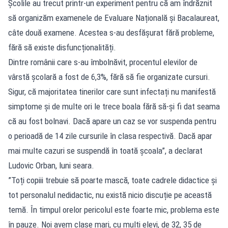
Școlile au trecut printr-un experiment pentru că am îndrăznit
să organizăm examenele de Evaluare Națională și Bacalaureat,
câte două examene. Acestea s-au desfășurat fără probleme,
fără să existe disfuncționalități.
Dintre românii care s-au îmbolnăvit, procentul elevilor de
vârstă școlară a fost de 6,3%, fără să fie organizate cursuri.
Sigur, că majoritatea tinerilor care sunt infectați nu manifestă
simptome și de multe ori le trece boala fără să-și fi dat seama
că au fost bolnavi. Dacă apare un caz se vor suspenda pentru
o perioadă de 14 zile cursurile în clasa respectivă. Dacă apar
mai multe cazuri se suspendă în toată școala”, a declarat
Ludovic Orban, luni seara.
”Toți copiii trebuie să poarte mască, toate cadrele didactice și
tot personalul nedidactic, nu există nicio discuție pe această
temă. În timpul orelor pericolul este foarte mic, problema este
în pauze. Noi avem clase mari, cu mulți elevi, de 32, 35 de