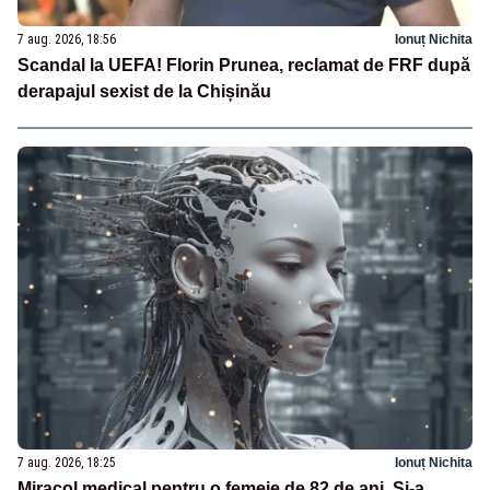
7 aug. 2026, 18:56
Ionuț Nichita
Scandal la UEFA! Florin Prunea, reclamat de FRF după
derapajul sexist de la Chișinău
7 aug. 2026, 18:25
Ionuț Nichita
Miracol medical pentru o femeie de 82 de ani. Și-a