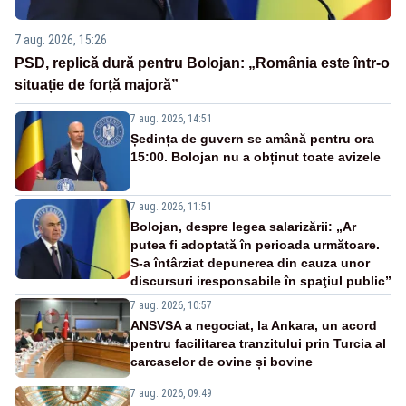
7 aug. 2026, 15:26
PSD, replică dură pentru Bolojan: „România este într-o
situație de forță majoră”
7 aug. 2026, 14:51
Ședința de guvern se amână pentru ora
15:00. Bolojan nu a obținut toate avizele
7 aug. 2026, 11:51
Bolojan, despre legea salarizării: „Ar
putea fi adoptată în perioada următoare.
S-a întârziat depunerea din cauza unor
discursuri iresponsabile în spaţiul public”
7 aug. 2026, 10:57
ANSVSA a negociat, la Ankara, un acord
pentru facilitarea tranzitului prin Turcia al
carcaselor de ovine și bovine
7 aug. 2026, 09:49