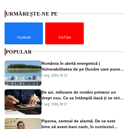
URMĂREȘTE-NE PE
Facebook
YouTube
POPULAR
România în alertă energetică |
Vulnerabilitatea de pe Dunăre care pune
în pericol Centrala Cernavodă era
1 aug. 2026, 09:32
cunoscută de pe vremea lui Ceaușescu
De azi, milioane de români primesc un
drept nou. Ce se întâmplă dacă ți se strică
un produs
1 aug. 2026, 09:37
Piperea, semnal de alarmă. De ce este
bine să avem bani cash, în contextul