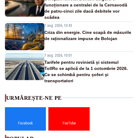
funcționare a centralei de la Cernavodă
de patru-cinci zile dacă debitele vor
scădea
7 aug. 2026, 10:43
Criza din energie. Cine scapă de măsurile
de raționalizare impuse de Bolojan
7 aug. 2026, 10:01
Tarifele pentru rovinietă și sistemul
TollRo se aplică de la 1 octombrie 2026.
Ce se schimbă pentru șoferi și
transportatori
URMĂREȘTE-NE PE
Facebook
YouTube