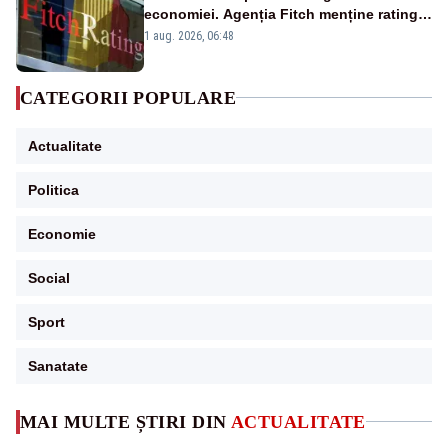
economiei. Agenția Fitch menține ratingul
„BBB-” cu perspectivă negativă
1 aug. 2026, 06:48
CATEGORII POPULARE
Actualitate
Politica
Economie
Social
Sport
Sanatate
MAI MULTE ȘTIRI DIN
ACTUALITATE