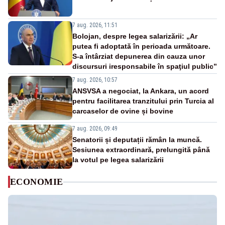
7 aug. 2026, 11:51
Bolojan, despre legea salarizării: „Ar
putea fi adoptată în perioada următoare.
S-a întârziat depunerea din cauza unor
discursuri iresponsabile în spaţiul public”
7 aug. 2026, 10:57
ANSVSA a negociat, la Ankara, un acord
pentru facilitarea tranzitului prin Turcia al
carcaselor de ovine și bovine
7 aug. 2026, 09:49
Senatorii și deputații rămân la muncă.
Sesiunea extraordinară, prelungită până
la votul pe legea salarizării
ECONOMIE