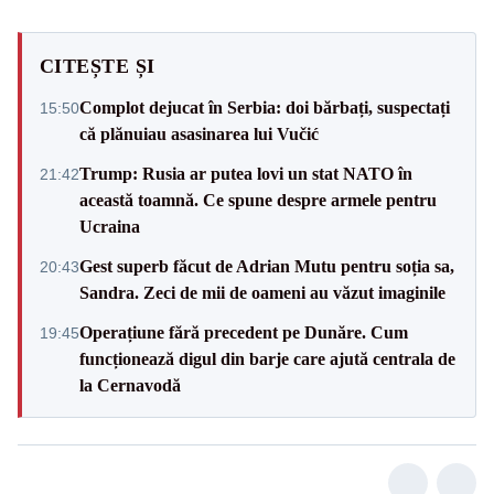
CITEȘTE ȘI
Complot dejucat în Serbia: doi bărbați, suspectați
15:50
că plănuiau asasinarea lui Vučić
Trump: Rusia ar putea lovi un stat NATO în
21:42
această toamnă. Ce spune despre armele pentru
Ucraina
Gest superb făcut de Adrian Mutu pentru soția sa,
20:43
Sandra. Zeci de mii de oameni au văzut imaginile
Operațiune fără precedent pe Dunăre. Cum
19:45
funcționează digul din barje care ajută centrala de
la Cernavodă