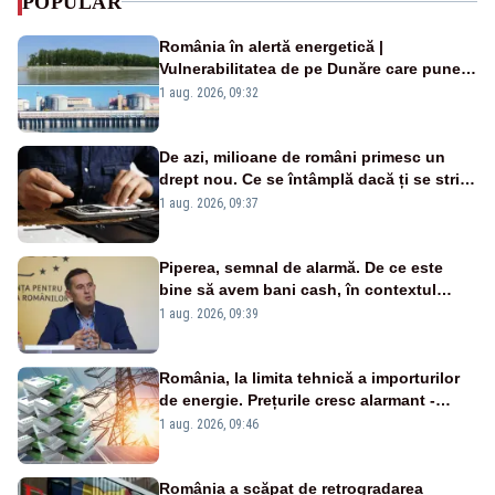
POPULAR
România în alertă energetică |
Vulnerabilitatea de pe Dunăre care pune
în pericol Centrala Cernavodă era
1 aug. 2026, 09:32
cunoscută de pe vremea lui Ceaușescu
De azi, milioane de români primesc un
drept nou. Ce se întâmplă dacă ți se strică
un produs
1 aug. 2026, 09:37
Piperea, semnal de alarmă. De ce este
bine să avem bani cash, în contextul
alertei energetice?
1 aug. 2026, 09:39
România, la limita tehnică a importurilor
de energie. Prețurile cresc alarmant -
Analiză Realitatea Plus
1 aug. 2026, 09:46
România a scăpat de retrogradarea