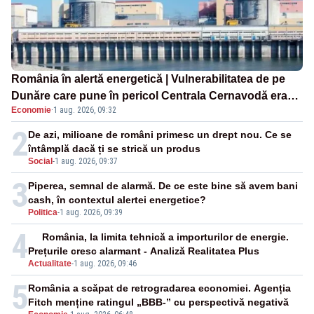
România în alertă energetică | Vulnerabilitatea de pe
Dunăre care pune în pericol Centrala Cernavodă era
Economie
·
1 aug. 2026, 09:32
cunoscută de pe vremea lui Ceaușescu
2
De azi, milioane de români primesc un drept nou. Ce se
întâmplă dacă ți se strică un produs
Social
-
1 aug. 2026, 09:37
3
Piperea, semnal de alarmă. De ce este bine să avem bani
cash, în contextul alertei energetice?
Politica
-
1 aug. 2026, 09:39
4
România, la limita tehnică a importurilor de energie.
Prețurile cresc alarmant - Analiză Realitatea Plus
Actualitate
-
1 aug. 2026, 09:46
5
România a scăpat de retrogradarea economiei. Agenția
Fitch menține ratingul „BBB-” cu perspectivă negativă