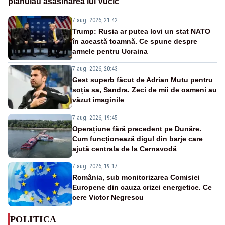
plănuiau asasinarea lui Vučić
7 aug. 2026, 21:42
Trump: Rusia ar putea lovi un stat NATO
în această toamnă. Ce spune despre
armele pentru Ucraina
7 aug. 2026, 20:43
Gest superb făcut de Adrian Mutu pentru
soția sa, Sandra. Zeci de mii de oameni au
văzut imaginile
7 aug. 2026, 19:45
Operațiune fără precedent pe Dunăre.
Cum funcționează digul din barje care
ajută centrala de la Cernavodă
7 aug. 2026, 19:17
România, sub monitorizarea Comisiei
Europene din cauza crizei energetice. Ce
cere Victor Negrescu
POLITICA