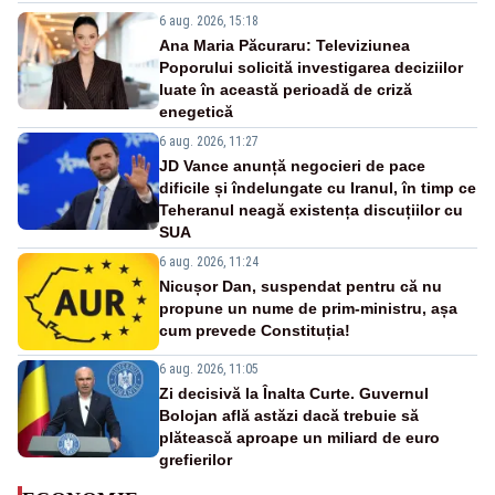
6 aug. 2026, 15:18
Ana Maria Păcuraru: Televiziunea
Poporului solicită investigarea deciziilor
luate în această perioadă de criză
enegetică
6 aug. 2026, 11:27
JD Vance anunță negocieri de pace
dificile și îndelungate cu Iranul, în timp ce
Teheranul neagă existența discuțiilor cu
SUA
6 aug. 2026, 11:24
Nicușor Dan, suspendat pentru că nu
propune un nume de prim-ministru, așa
cum prevede Constituția!
6 aug. 2026, 11:05
Zi decisivă la Înalta Curte. Guvernul
Bolojan află astăzi dacă trebuie să
plătească aproape un miliard de euro
grefierilor