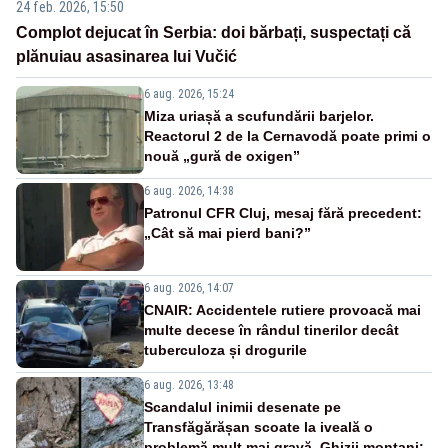
24 feb. 2026, 15:50
Complot dejucat în Serbia: doi bărbați, suspectați că
plănuiau asasinarea lui Vučić
6 aug. 2026, 15:24
Miza uriașă a scufundării barjelor.
Reactorul 2 de la Cernavodă poate primi o
nouă „gură de oxigen”
6 aug. 2026, 14:38
Patronul CFR Cluj, mesaj fără precedent:
„Cât să mai pierd bani?”
6 aug. 2026, 14:07
CNAIR: Accidentele rutiere provoacă mai
multe decese în rândul tinerilor decât
tuberculoza și drogurile
6 aug. 2026, 13:48
Scandalul inimii desenate pe
Transfăgărășan scoate la iveală o
problemă mult mai gravă. Ghizii montani: