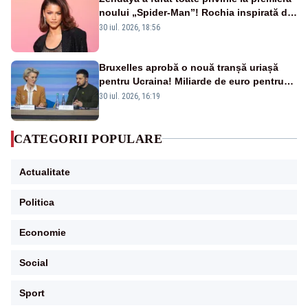
noului „Spider-Man”! Rochia inspirată de
pânza de păianjen a făcut senzație
30 iul. 2026, 18:56
Bruxelles aprobă o nouă tranșă uriașă
pentru Ucraina! Miliarde de euro pentru
armament și apărare
30 iul. 2026, 16:19
CATEGORII POPULARE
Actualitate
Politica
Economie
Social
Sport