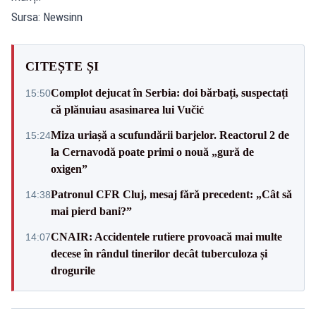
Sursa: Newsinn
CITEȘTE ȘI
Complot dejucat în Serbia: doi bărbați, suspectați
15:50
că plănuiau asasinarea lui Vučić
Miza uriașă a scufundării barjelor. Reactorul 2 de
15:24
la Cernavodă poate primi o nouă „gură de
oxigen”
Patronul CFR Cluj, mesaj fără precedent: „Cât să
14:38
mai pierd bani?”
CNAIR: Accidentele rutiere provoacă mai multe
14:07
decese în rândul tinerilor decât tuberculoza și
drogurile