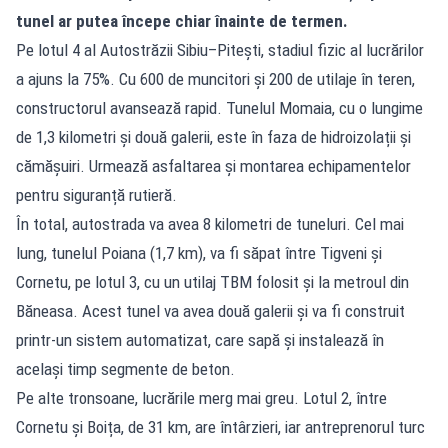
tunel ar putea începe chiar înainte de termen.
Pe lotul 4 al Autostrăzii Sibiu–Pitești, stadiul fizic al lucrărilor
a ajuns la 75%. Cu 600 de muncitori și 200 de utilaje în teren,
constructorul avansează rapid. Tunelul Momaia, cu o lungime
de 1,3 kilometri și două galerii, este în faza de hidroizolații și
cămășuiri. Urmează asfaltarea și montarea echipamentelor
pentru siguranță rutieră.
În total, autostrada va avea 8 kilometri de tuneluri. Cel mai
lung, tunelul Poiana (1,7 km), va fi săpat între Tigveni și
Cornetu, pe lotul 3, cu un utilaj TBM folosit și la metroul din
Băneasa. Acest tunel va avea două galerii și va fi construit
printr-un sistem automatizat, care sapă și instalează în
același timp segmente de beton.
Pe alte tronsoane, lucrările merg mai greu. Lotul 2, între
Cornetu și Boița, de 31 km, are întârzieri, iar antreprenorul turc