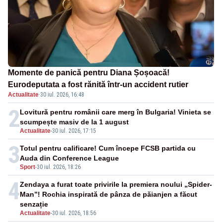
Momente de panică pentru Diana Șoșoacă!
Eurodeputata a fost rănită într-un accident rutier
Actualitate
·
30 iul. 2026, 16:48
2
Lovitură pentru românii care merg în Bulgaria! Vinieta se
scumpește masiv de la 1 august
Actualitate
-
30 iul. 2026, 17:15
3
Totul pentru calificare! Cum începe FCSB partida cu
Auda din Conference League
Sport
-
30 iul. 2026, 18:26
4
Zendaya a furat toate privirile la premiera noului „Spider-
Man”! Rochia inspirată de pânza de păianjen a făcut
senzație
Actualitate
-
30 iul. 2026, 18:56