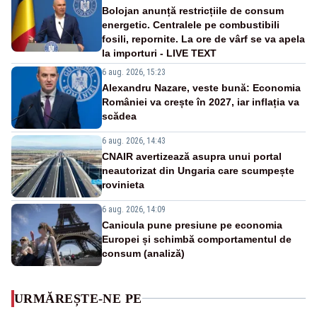
Bolojan anunță restricțiile de consum
energetic. Centralele pe combustibili
fosili, repornite. La ore de vârf se va apela
la importuri - LIVE TEXT
6 aug. 2026, 15:23
Alexandru Nazare, veste bună: Economia
României va crește în 2027, iar inflația va
scădea
6 aug. 2026, 14:43
CNAIR avertizează asupra unui portal
neautorizat din Ungaria care scumpește
rovinieta
6 aug. 2026, 14:09
Canicula pune presiune pe economia
Europei și schimbă comportamentul de
consum (analiză)
URMĂREȘTE-NE PE