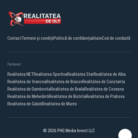
Contact
Termeni și condiții
Politică de confidențialitate
Cod de conduită
Parteneri:
Realitatea.NET
Realitatea Sportiva
Realitatea Star
Realitatea de Alba
Realitatea de Vrancea
Realitatea de Brasov
Realitatea de Constanta
Realitatea de Dambovita
Realitatea de Braila
Realitatea de Covasna
Realitatea de Mehedinti
Realitatea de Bistrita
Realitatea de Prahova
Realitatea de Galati
Realitatea de Mures
© 2026 PHG Media Invest LLC
Facebook
YouTube