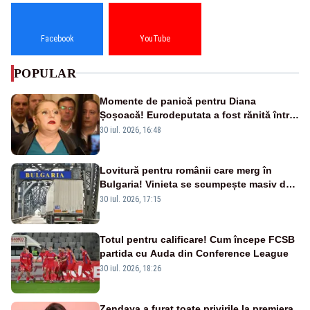
Facebook
YouTube
POPULAR
Momente de panică pentru Diana
Șoșoacă! Eurodeputata a fost rănită într-
un accident rutier
30 iul. 2026, 16:48
Lovitură pentru românii care merg în
Bulgaria! Vinieta se scumpește masiv de
la 1 august
30 iul. 2026, 17:15
Totul pentru calificare! Cum începe FCSB
partida cu Auda din Conference League
30 iul. 2026, 18:26
Zendaya a furat toate privirile la premiera