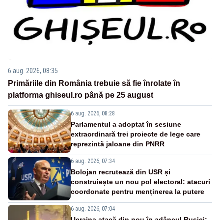
6 aug. 2026, 08:35
Primăriile din România trebuie să fie înrolate în
platforma ghiseul.ro până pe 25 august
6 aug. 2026, 08:28
Parlamentul a adoptat în sesiune
extraordinară trei proiecte de lege care
reprezintă jaloane din PNRR
6 aug. 2026, 07:34
Bolojan recrutează din USR și
construiește un nou pol electoral: atacuri
coordonate pentru menținerea la putere
6 aug. 2026, 07:04
Ucraina atacă din nou în adâncul Rusiei: