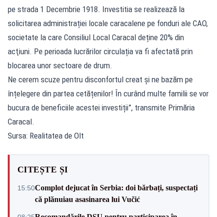
pe strada 1 Decembrie 1918. Investitia se realizează la
solicitarea administrației locale caracalene pe fonduri ale CAO,
societate la care Consiliul Local Caracal deține 20% din
acţiuni. Pe perioada lucrărilor circulația va fi afectată prin
blocarea unor sectoare de drum.
Ne cerem scuze pentru disconfortul creat și ne bazăm pe
înțelegere din partea cetățenilor! În curând multe familii se vor
bucura de beneficiile acestei investiții”, transmite Primăria
Caracal.
Sursa: Realitatea de Olt
CITEȘTE ȘI
Complot dejucat în Serbia: doi bărbați, suspectați
15:50
că plănuiau asasinarea lui Vučić
Recomandările DSU pentru participarea în
08:25