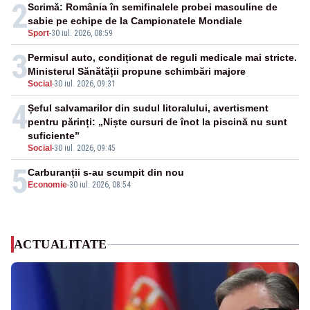
2
Scrimă: România în semifinalele probei masculine de
sabie pe echipe de la Campionatele Mondiale
Sport
-
30 iul. 2026, 08:59
3
Permisul auto, condiționat de reguli medicale mai stricte.
Ministerul Sănătății propune schimbări majore
Social
-
30 iul. 2026, 09:31
4
Șeful salvamarilor din sudul litoralului, avertisment
pentru părinți: „Niște cursuri de înot la piscină nu sunt
suficiente”
Social
-
30 iul. 2026, 09:45
5
Carburanții s-au scumpit din nou
Economie
-
30 iul. 2026, 08:54
ACTUALITATE