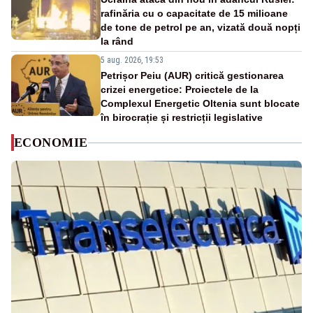
rafinăria cu o capacitate de 15 milioane
de tone de petrol pe an, vizată două nopți
la rând
5 aug. 2026, 19:53
Petrișor Peiu (AUR) critică gestionarea
crizei energetice: Proiectele de la
Complexul Energetic Oltenia sunt blocate
în birocrație și restricții legislative
ECONOMIE