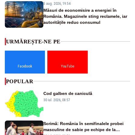
5 aug. 2026, 19:54
Măsuri de economisire a energiei în
România. Magazinele sting reclamele, iar
autoritățile reduc consumul
URMĂREȘTE-NE PE
Facebook
YouTube
POPULAR
Cod galben de caniculă
30 iul. 2026, 08:57
Scrimă: România în semifinalele probei
masculine de sabie pe echipe de la