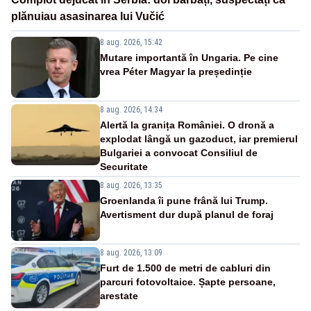
plănuiau asasinarea lui Vučić
8 aug. 2026, 15:42
Mutare importantă în Ungaria. Pe cine
vrea Péter Magyar la președinție
8 aug. 2026, 14:34
Alertă la granița României. O dronă a
explodat lângă un gazoduct, iar premierul
Bulgariei a convocat Consiliul de
Securitate
8 aug. 2026, 13:35
Groenlanda îi pune frână lui Trump.
Avertisment dur după planul de foraj
8 aug. 2026, 13:09
Furt de 1.500 de metri de cabluri din
parcuri fotovoltaice. Șapte persoane,
arestate