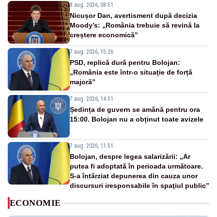
8 aug. 2026, 08:51
Nicușor Dan, avertisment după decizia
Moody’s: „România trebuie să revină la
creștere economică”
7 aug. 2026, 15:26
PSD, replică dură pentru Bolojan:
„România este într-o situație de forță
majoră”
7 aug. 2026, 14:51
Ședința de guvern se amână pentru ora
15:00. Bolojan nu a obținut toate avizele
7 aug. 2026, 11:51
Bolojan, despre legea salarizării: „Ar
putea fi adoptată în perioada următoare.
S-a întârziat depunerea din cauza unor
discursuri iresponsabile în spaţiul public”
ECONOMIE