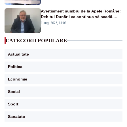
Avertisment sumbru de la Apele Române:
Debitul Dunării va continua să scadă.
Cernavodă s-ar putea închide în 4 zile
1 aug. 2026, 18:08
CATEGORII POPULARE
Actualitate
Politica
Economie
Social
Sport
Sanatate