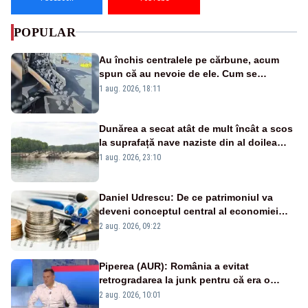
POPULAR
Au închis centralele pe cărbune, acum
spun că au nevoie de ele. Cum se
pasează vina în plină criză energetică
1 aug. 2026, 18:11
Dunărea a secat atât de mult încât a scos
la suprafață nave naziste din al doilea
război mondial
1 aug. 2026, 23:10
Daniel Udrescu: De ce patrimoniul va
deveni conceptul central al economiei
viitoare?
2 aug. 2026, 09:22
Piperea (AUR): România a evitat
retrogradarea la junk pentru că era o
catastrofă pentru bănci și fondurile de
2 aug. 2026, 10:01
pensii