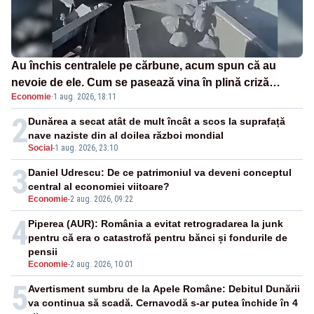
Au închis centralele pe cărbune, acum spun că au
nevoie de ele. Cum se pasează vina în plină criză
Economie
·
1 aug. 2026, 18:11
energetică
2
Dunărea a secat atât de mult încât a scos la suprafață
nave naziste din al doilea război mondial
Social
-
1 aug. 2026, 23:10
3
Daniel Udrescu: De ce patrimoniul va deveni conceptul
central al economiei viitoare?
Economie
-
2 aug. 2026, 09:22
4
Piperea (AUR): România a evitat retrogradarea la junk
pentru că era o catastrofă pentru bănci și fondurile de
pensii
Economie
-
2 aug. 2026, 10:01
5
Avertisment sumbru de la Apele Române: Debitul Dunării
va continua să scadă. Cernavodă s-ar putea închide în 4