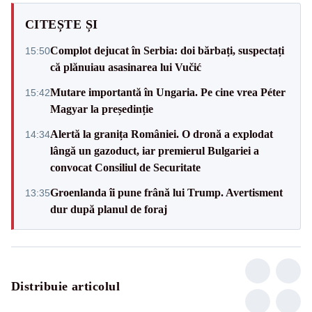
CITEȘTE ȘI
Complot dejucat în Serbia: doi bărbați, suspectați
15:50
că plănuiau asasinarea lui Vučić
Mutare importantă în Ungaria. Pe cine vrea Péter
15:42
Magyar la președinție
Alertă la granița României. O dronă a explodat
14:34
lângă un gazoduct, iar premierul Bulgariei a
convocat Consiliul de Securitate
Groenlanda îi pune frână lui Trump. Avertisment
13:35
dur după planul de foraj
Distribuie articolul