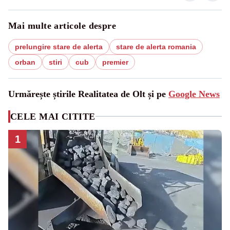
Mai multe articole despre
prelungire stare de alerta
stare de alerta romania
orban
stiri
cub
premier
Urmărește știrile Realitatea de Olt și pe
Google News
CELE MAI CITITE
1