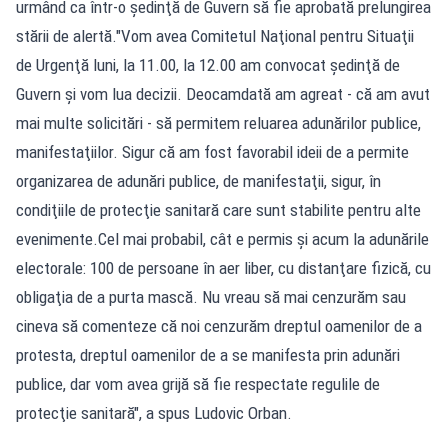
urmând ca într-o şedinţă de Guvern să fie aprobată prelungirea
stării de alertă."Vom avea Comitetul Naţional pentru Situaţii
de Urgenţă luni, la 11.00, la 12.00 am convocat şedinţă de
Guvern şi vom lua decizii. Deocamdată am agreat - că am avut
mai multe solicitări - să permitem reluarea adunărilor publice,
manifestaţiilor. Sigur că am fost favorabil ideii de a permite
organizarea de adunări publice, de manifestaţii, sigur, în
condiţiile de protecţie sanitară care sunt stabilite pentru alte
evenimente.Cel mai probabil, cât e permis şi acum la adunările
electorale: 100 de persoane în aer liber, cu distanţare fizică, cu
obligaţia de a purta mască. Nu vreau să mai cenzurăm sau
cineva să comenteze că noi cenzurăm dreptul oamenilor de a
protesta, dreptul oamenilor de a se manifesta prin adunări
publice, dar vom avea grijă să fie respectate regulile de
protecţie sanitară", a spus Ludovic Orban.