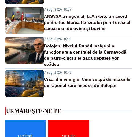
7 aug. 2026, 10:57
ANSVSA a negociat, la Ankara, un acord
pentru facilitarea tranzitului prin Turcia al
carcaselor de ovine și bovine
7 aug. 2026, 10:51
Bolojan: Nivelul Dunării asigură o
funcționare a centralei de la Cernavodă
de patru-cinci zile dacă debitele vor
scădea
7 aug. 2026, 10:43
Criza din energie. Cine scapă de măsurile
de raționalizare impuse de Bolojan
URMĂREȘTE-NE PE
Facebook
YouTube