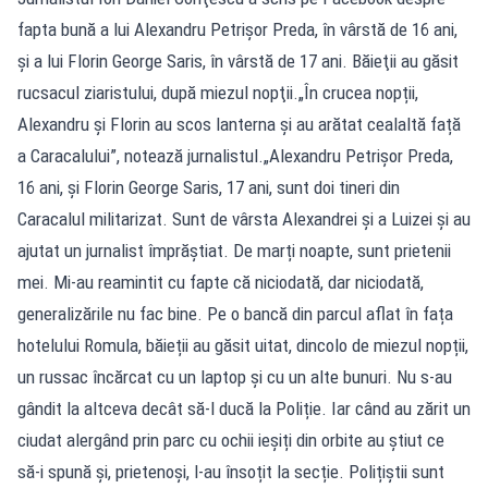
fapta bună a lui Alexandru Petrişor Preda, în vârstă de 16 ani,
şi a lui Florin George Saris, în vârstă de 17 ani. Băieţii au găsit
rucsacul ziaristului, după miezul nopţii.„În crucea nopții,
Alexandru și Florin au scos lanterna și au arătat cealaltă față
a Caracalului”, notează jurnalistul.„Alexandru Petrișor Preda,
16 ani, și Florin George Saris, 17 ani, sunt doi tineri din
Caracalul militarizat. Sunt de vârsta Alexandrei și a Luizei și au
ajutat un jurnalist împrăștiat. De marți noapte, sunt prietenii
mei. Mi-au reamintit cu fapte că niciodată, dar niciodată,
generalizările nu fac bine. Pe o bancă din parcul aflat în fața
hotelului Romula, băieții au găsit uitat, dincolo de miezul nopții,
un russac încărcat cu un laptop și cu un alte bunuri. Nu s-au
gândit la altceva decât să-l ducă la Poliție. Iar când au zărit un
ciudat alergând prin parc cu ochii ieșiți din orbite au știut ce
să-i spună și, prietenoși, l-au însoțit la secție. Polițiștii sunt