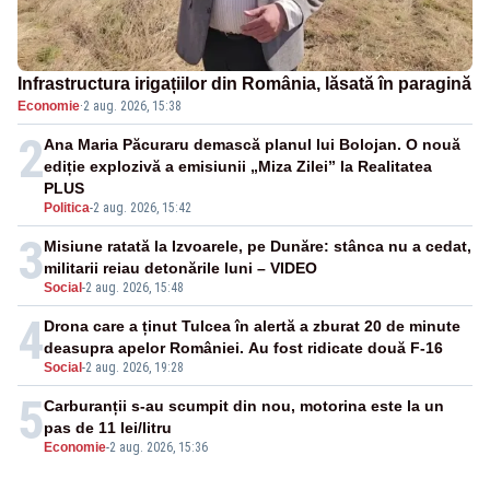
Infrastructura irigațiilor din România, lăsată în paragină
Economie
·
2 aug. 2026, 15:38
2
Ana Maria Păcuraru demască planul lui Bolojan. O nouă
ediție explozivă a emisiunii „Miza Zilei” la Realitatea
PLUS
Politica
-
2 aug. 2026, 15:42
3
Misiune ratată la Izvoarele, pe Dunăre: stânca nu a cedat,
militarii reiau detonările luni – VIDEO
Social
-
2 aug. 2026, 15:48
4
Drona care a ținut Tulcea în alertă a zburat 20 de minute
deasupra apelor României. Au fost ridicate două F-16
Social
-
2 aug. 2026, 19:28
5
Carburanții s-au scumpit din nou, motorina este la un
pas de 11 lei/litru
Economie
-
2 aug. 2026, 15:36