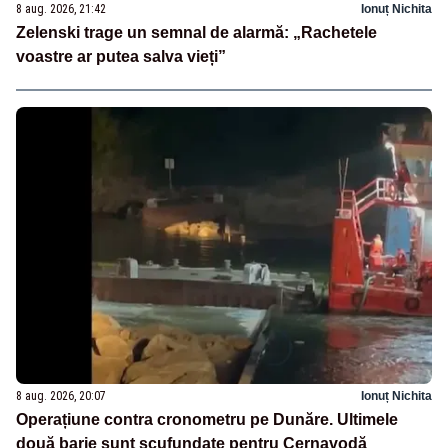
8 aug. 2026, 21:42
Ionuț Nichita
Zelenski trage un semnal de alarmă: „Rachetele
voastre ar putea salva vieți”
8 aug. 2026, 20:07
Ionuț Nichita
Operațiune contra cronometru pe Dunăre. Ultimele
două barje sunt scufundate pentru Cernavodă