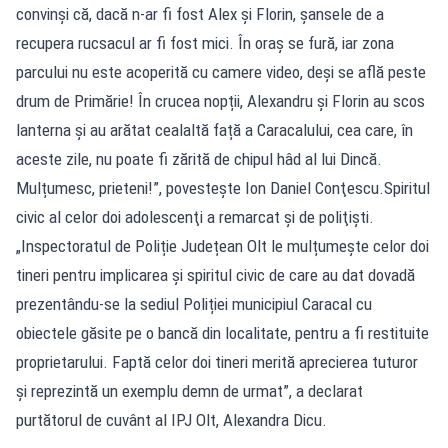
convinși că, dacă n-ar fi fost Alex și Florin, șansele de a
recupera rucsacul ar fi fost mici. În oraș se fură, iar zona
parcului nu este acoperită cu camere video, deși se află peste
drum de Primărie! În crucea nopții, Alexandru și Florin au scos
lanterna și au arătat cealaltă față a Caracalului, cea care, în
aceste zile, nu poate fi zărită de chipul hâd al lui Dincă.
Mulțumesc, prieteni!”, povesteşte Ion Daniel Conţescu.Spiritul
civic al celor doi adolescenţi a remarcat şi de poliţişti.
„Inspectoratul de Poliție Județean Olt le mulțumește celor doi
tineri pentru implicarea și spiritul civic de care au dat dovadă
prezentându-se la sediul Poliției municipiul Caracal cu
obiectele găsite pe o bancă din localitate, pentru a fi restituite
proprietarului. Faptă celor doi tineri merită aprecierea tuturor
și reprezintă un exemplu demn de urmat”, a declarat
purtătorul de cuvânt al IPJ Olt, Alexandra Dicu.