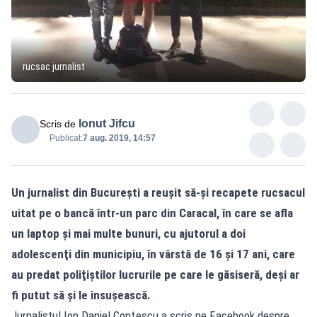
rucsac jurnalist
Ionut Jifcu
Scris de
Publicat:
7 aug. 2019, 14:57
Un jurnalist din Bucureşti a reuşit să-şi recapete rucsacul
uitat pe o bancă într-un parc din Caracal, în care se afla
un laptop şi mai multe bunuri, cu ajutorul a doi
adolescenţi din municipiu, în vârstă de 16 şi 17 ani, care
au predat poliţiştilor lucrurile pe care le găsiseră, deşi ar
fi putut să şi le însuşească.
Jurnalistul Ion Daniel Conţescu a scris pe Facebook despre