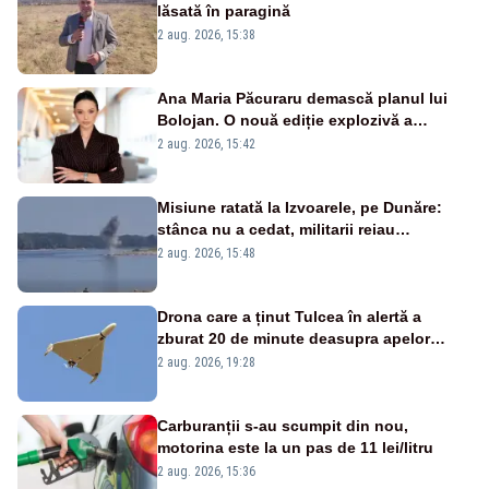
lăsată în paragină
2 aug. 2026, 15:38
Ana Maria Păcuraru demască planul lui
Bolojan. O nouă ediție explozivă a
emisiunii „Miza Zilei” la Realitatea PLUS
2 aug. 2026, 15:42
Misiune ratată la Izvoarele, pe Dunăre:
stânca nu a cedat, militarii reiau
detonările luni – VIDEO
2 aug. 2026, 15:48
Drona care a ținut Tulcea în alertă a
zburat 20 de minute deasupra apelor
României. Au fost ridicate două F-16
2 aug. 2026, 19:28
Carburanții s-au scumpit din nou,
motorina este la un pas de 11 lei/litru
2 aug. 2026, 15:36