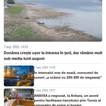
7 aug. 2026, 14:03
Dunărea crește ușor la intrarea în țară, dar rămâne mult
sub media lunii august
7 aug. 2026, 13:02
În intervalul orar de seară, consumul de
curent „a scăzut cu 200-300 de megawați”
7 aug. 2026, 10:57
ANSVSA a negociat, la Ankara, un acord
pentru facilitarea tranzitului prin Turcia al
carcaselor de ovine și bovine