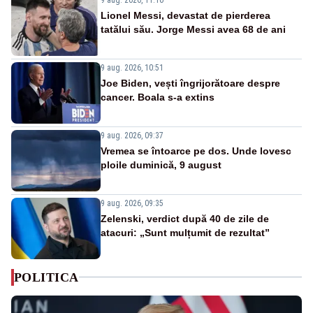
Lionel Messi, devastat de pierderea
tatălui său. Jorge Messi avea 68 de ani
9 aug. 2026, 10:51
Joe Biden, vești îngrijorătoare despre
cancer. Boala s-a extins
9 aug. 2026, 09:37
Vremea se întoarce pe dos. Unde lovesc
ploile duminică, 9 august
9 aug. 2026, 09:35
Zelenski, verdict după 40 de zile de
atacuri: „Sunt mulțumit de rezultat”
POLITICA