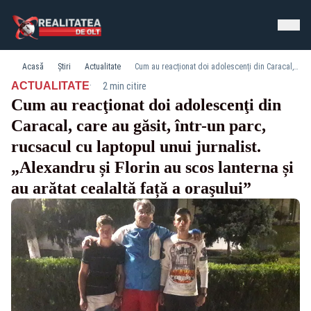
Acasă
Știri
Actualitate
Cum au reacţionat doi adolescenţi din Caracal, care au găsit, într-un parc, rucsacul cu laptopul unui jurnalist. „Alexandru și Florin au scos lanterna și au arătat cealaltă față a oraşului”
·
ACTUALITATE
2 min citire
Cum au reacţionat doi adolescenţi din
Caracal, care au găsit, într-un parc,
rucsacul cu laptopul unui jurnalist.
„Alexandru și Florin au scos lanterna și
au arătat cealaltă față a oraşului”