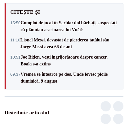
CITEȘTE ȘI
Complot dejucat în Serbia: doi bărbați, suspectați
15:50
că plănuiau asasinarea lui Vučić
Lionel Messi, devastat de pierderea tatălui său.
11:10
Jorge Messi avea 68 de ani
Joe Biden, vești îngrijorătoare despre cancer.
10:51
Boala s-a extins
Vremea se întoarce pe dos. Unde lovesc ploile
09:37
duminică, 9 august
Distribuie articolul