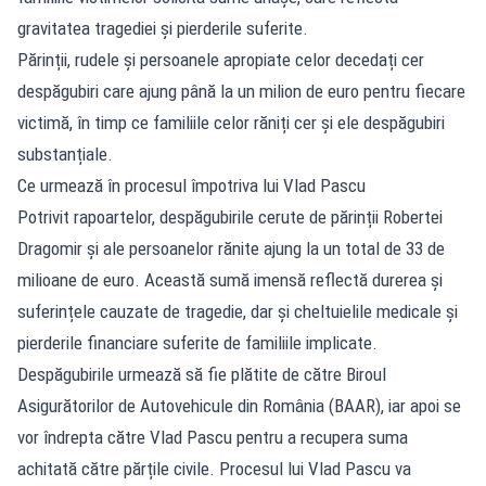
gravitatea tragediei și pierderile suferite.
Părinții, rudele și persoanele apropiate celor decedați cer
despăgubiri care ajung până la un milion de euro pentru fiecare
victimă, în timp ce familiile celor răniți cer și ele despăgubiri
substanțiale.
Ce urmează în procesul împotriva lui Vlad Pascu
Potrivit rapoartelor, despăgubirile cerute de părinții Robertei
Dragomir și ale persoanelor rănite ajung la un total de 33 de
milioane de euro. Această sumă imensă reflectă durerea și
suferințele cauzate de tragedie, dar și cheltuielile medicale și
pierderile financiare suferite de familiile implicate.
Despăgubirile urmează să fie plătite de către Biroul
Asigurătorilor de Autovehicule din România (BAAR), iar apoi se
vor îndrepta către Vlad Pascu pentru a recupera suma
achitată către părțile civile. Procesul lui Vlad Pascu va