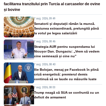
facilitarea tranzitului prin Turcia al carcaselor de ovine
și bovine
7 aug. 2026, 09:49
Senatorii și deputații rămân la muncă.
Sesiunea extraordinară, prelungită până
la votul pe legea salarizării
7 aug. 2026, 08:46
Strategia AUR pentru suspendarea lui
Nicușor Dan. Dungaciu: „Vrem să vedem
cine semnează și cine nu”
7 aug. 2026, 08:40
Ilie Bolojan, mesaj pe Facebook în plină
criză energetică: premierul demis
continuă să se laude cu măsurile luate
7 aug. 2026, 08:03
Trump neagă că SUA se confruntă cu un
deficit de armament