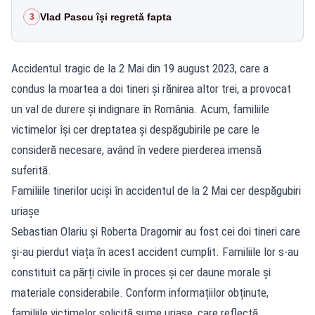
Vlad Pascu își regretă fapta
3
Accidentul tragic de la 2 Mai din 19 august 2023, care a
condus la moartea a doi tineri și rănirea altor trei, a provocat
un val de durere și indignare în România. Acum, familiile
victimelor își cer dreptatea și despăgubirile pe care le
consideră necesare, având în vedere pierderea imensă
suferită.
Familiile tinerilor uciși în accidentul de la 2 Mai cer despăgubiri
uriașe
Sebastian Olariu și Roberta Dragomir au fost cei doi tineri care
și-au pierdut viața în acest accident cumplit. Familiile lor s-au
constituit ca părți civile în proces și cer daune morale și
materiale considerabile. Conform informațiilor obținute,
familiile victimelor solicită sume uriașe, care reflectă