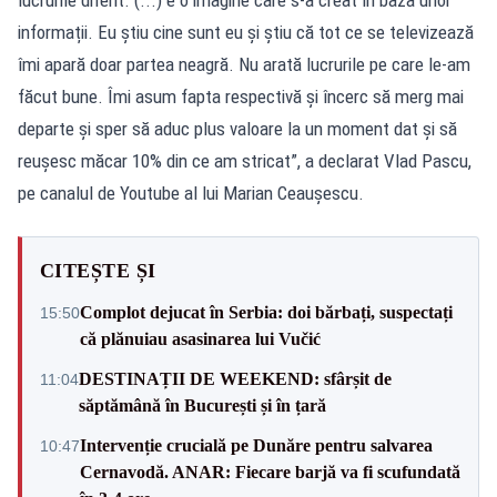
informații. Eu știu cine sunt eu și știu că tot ce se televizează
îmi apară doar partea neagră. Nu arată lucrurile pe care le-am
făcut bune. Îmi asum fapta respectivă și încerc să merg mai
departe și sper să aduc plus valoare la un moment dat și să
reușesc măcar 10% din ce am stricat”, a declarat Vlad Pascu,
pe canalul de Youtube al lui Marian Ceaușescu.
CITEȘTE ȘI
Complot dejucat în Serbia: doi bărbați, suspectați
15:50
că plănuiau asasinarea lui Vučić
DESTINAȚII DE WEEKEND: sfârșit de
11:04
săptămână în București și în țară
Intervenție crucială pe Dunăre pentru salvarea
10:47
Cernavodă. ANAR: Fiecare barjă va fi scufundată