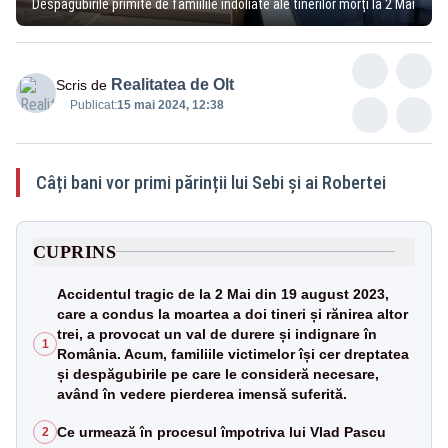
Despăgubirile primite de famiilile îndoliate ale tinerilor morți la 2 Mai
Realitatea de Olt
Scris de
Publicat:
15 mai 2024, 12:38
Câți bani vor primi părinții lui Sebi și ai Robertei
CUPRINS
Accidentul tragic de la 2 Mai din 19 august 2023,
care a condus la moartea a doi tineri și rănirea altor
trei, a provocat un val de durere și indignare în
1
România. Acum, familiile victimelor își cer dreptatea
și despăgubirile pe care le consideră necesare,
având în vedere pierderea imensă suferită.
Ce urmează în procesul împotriva lui Vlad Pascu
2