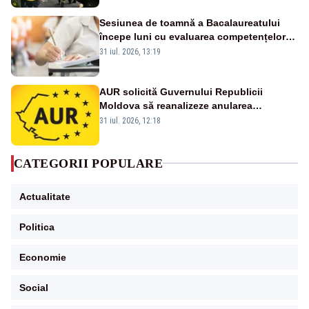
Sesiunea de toamnă a Bacalaureatului
începe luni cu evaluarea competențelor
orale la Limba română
31 iul. 2026, 13:19
AUR solicită Guvernului Republicii
Moldova să reanalizeze anularea
concertului de Ziua Limbii Române
31 iul. 2026, 12:18
CATEGORII POPULARE
Actualitate
Politica
Economie
Social