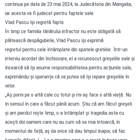
continua pe data de 23 mai 2024, la Judecătoria din Mangalia,
iar acesta va fi judecat pentru faptele sale.
Vlad Pascu își regretă fapta
În timp ce familia tânărului infractor nu este obligată să
plătească despăgubirile, Vlad Pascu își exprimă
regretul pentru cele întâmplate din spatele gratiilor. Într-un
interviu acordat din închisoare, el a recunoscut greșelile sale și
încearcă să își asume responsabilitatea pentru acțiunile sale,
exprimându-și speranța că va putea să își repare greșelile în
viitor.
„Aș porni pe o altă cale cu totul și mi-aș face o altă viață. Nu
în sensul în care a făcut până acum. Știu că am făcut greșeli
și am pierdut niște timp, s-a întâmplat și tragedia asta cu
acești doi oameni care nu au cum să se mai întoarcă, în
momentul de față, aș da orice să dau timpul înapoi, să fac
lucrurile diferit. (...) e o imagine care s-a creat în baza unor