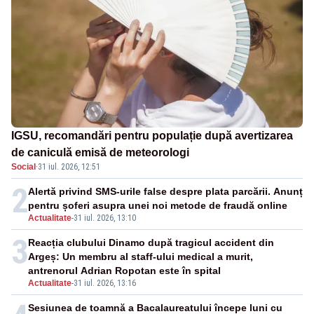
IGSU, recomandări pentru populație după avertizarea
de caniculă emisă de meteorologi
Social
·
31 iul. 2026, 12:51
2
Alertă privind SMS-urile false despre plata parcării. Anunț
pentru șoferi asupra unei noi metode de fraudă online
Actualitate
-
31 iul. 2026, 13:10
3
Reacția clubului Dinamo după tragicul accident din
Argeș: Un membru al staff-ului medical a murit,
antrenorul Adrian Ropotan este în spital
Actualitate
-
31 iul. 2026, 13:16
Sesiunea de toamnă a Bacalaureatului începe luni cu