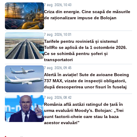
7 aug. 2026, 10:43
Criza din energie. Cine scapă de măsurile
de raționalizare impuse de Bolojan
7 aug. 2026, 10:01
Tarifele pentru rovinietă și sistemul
TollRo se aplică de la 1 octombrie 2026.
Ce se schimbă pentru șoferi și
transportatori
7 aug. 2026, 09:45
Alertă în aviație! Sute de avioane Boeing
737 MAX, vizate de inspecții obligatorii,
după descoperirea unor fisuri în fuselaj
7 aug. 2026, 08:42
România află astăzi ratingul de țară în
urma evaluării Moody’s. Bolojan: „Trei
sunt factorii-cheie care stau la baza
acestor evaluări”