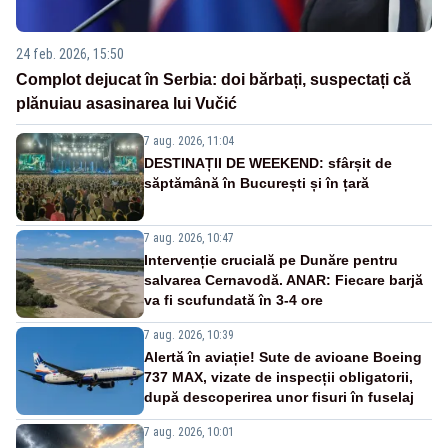
24 feb. 2026, 15:50
Complot dejucat în Serbia: doi bărbați, suspectați că
plănuiau asasinarea lui Vučić
7 aug. 2026, 11:04
DESTINAȚII DE WEEKEND: sfârșit de
săptămână în București și în țară
7 aug. 2026, 10:47
Intervenție crucială pe Dunăre pentru
salvarea Cernavodă. ANAR: Fiecare barjă
va fi scufundată în 3-4 ore
7 aug. 2026, 10:39
Alertă în aviație! Sute de avioane Boeing
737 MAX, vizate de inspecții obligatorii,
după descoperirea unor fisuri în fuselaj
7 aug. 2026, 10:01