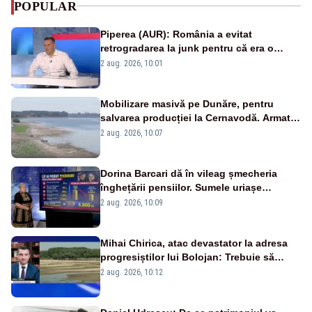
POPULAR
Piperea (AUR): România a evitat
retrogradarea la junk pentru că era o
catastrofă pentru bănci și fondurile de
2 aug. 2026, 10:01
pensii
Mobilizare masivă pe Dunăre, pentru
salvarea producției la Cernavodă. Armata
va detona o stâncă și va devia apa
2 aug. 2026, 10:07
fluviului - IMAGINI AERIENE
Dorina Barcari dă în vileag șmecheria
înghețării pensiilor. Sumele uriașe
pierdute de fiecare român
2 aug. 2026, 10:09
Mihai Chirica, atac devastator la adresa
progresiștilor lui Bolojan: Trebuie să
protejăm și natura, dar nu șținem omaneii
2 aug. 2026, 10:12
în stare permanentă de alertă