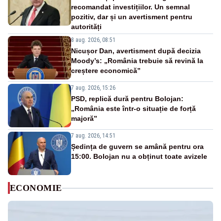
recomandat investițiilor. Un semnal
pozitiv, dar și un avertisment pentru
autorități
8 aug. 2026, 08:51
Nicușor Dan, avertisment după decizia
Moody’s: „România trebuie să revină la
creștere economică”
7 aug. 2026, 15:26
PSD, replică dură pentru Bolojan:
„România este într-o situație de forță
majoră”
7 aug. 2026, 14:51
Ședința de guvern se amână pentru ora
15:00. Bolojan nu a obținut toate avizele
ECONOMIE