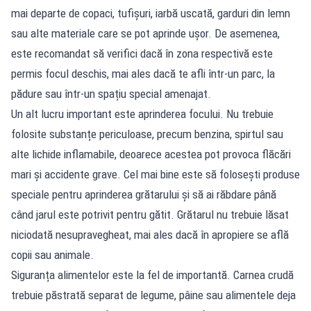
mai departe de copaci, tufișuri, iarbă uscată, garduri din lemn
sau alte materiale care se pot aprinde ușor. De asemenea,
este recomandat să verifici dacă în zona respectivă este
permis focul deschis, mai ales dacă te afli într-un parc, la
pădure sau într-un spațiu special amenajat.
Un alt lucru important este aprinderea focului. Nu trebuie
folosite substanțe periculoase, precum benzina, spirtul sau
alte lichide inflamabile, deoarece acestea pot provoca flăcări
mari și accidente grave. Cel mai bine este să folosești produse
speciale pentru aprinderea grătarului și să ai răbdare până
când jarul este potrivit pentru gătit. Grătarul nu trebuie lăsat
niciodată nesupravegheat, mai ales dacă în apropiere se află
copii sau animale.
Siguranța alimentelor este la fel de importantă. Carnea crudă
trebuie păstrată separat de legume, pâine sau alimentele deja