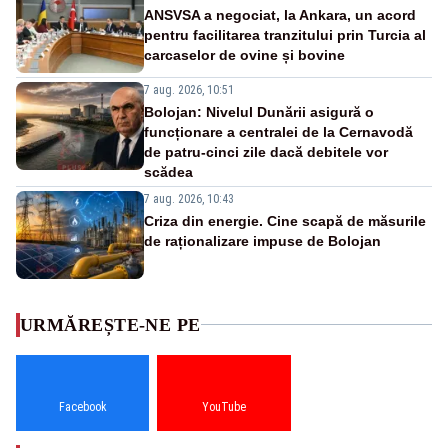
ANSVSA a negociat, la Ankara, un acord
pentru facilitarea tranzitului prin Turcia al
carcaselor de ovine și bovine
7 aug. 2026, 10:51
Bolojan: Nivelul Dunării asigură o
funcționare a centralei de la Cernavodă
de patru-cinci zile dacă debitele vor
scădea
7 aug. 2026, 10:43
Criza din energie. Cine scapă de măsurile
de raționalizare impuse de Bolojan
URMĂREȘTE-NE PE
Facebook
YouTube