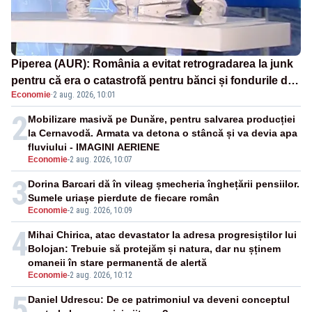
Piperea (AUR): România a evitat retrogradarea la junk
pentru că era o catastrofă pentru bănci și fondurile de
Economie
·
2 aug. 2026, 10:01
pensii
2
Mobilizare masivă pe Dunăre, pentru salvarea producției
la Cernavodă. Armata va detona o stâncă și va devia apa
fluviului - IMAGINI AERIENE
Economie
-
2 aug. 2026, 10:07
3
Dorina Barcari dă în vileag șmecheria înghețării pensiilor.
Sumele uriașe pierdute de fiecare român
Economie
-
2 aug. 2026, 10:09
4
Mihai Chirica, atac devastator la adresa progresiștilor lui
Bolojan: Trebuie să protejăm și natura, dar nu șținem
omaneii în stare permanentă de alertă
Economie
-
2 aug. 2026, 10:12
5
Daniel Udrescu: De ce patrimoniul va deveni conceptul