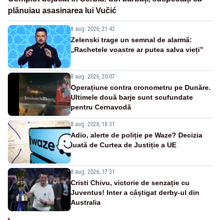
plănuiau asasinarea lui Vučić
8 aug. 2026, 21:42
Zelenski trage un semnal de alarmă:
„Rachetele voastre ar putea salva vieți”
8 aug. 2026, 20:07
Operațiune contra cronometru pe Dunăre.
Ultimele două barje sunt scufundate
pentru Cernavodă
8 aug. 2026, 18:31
Adio, alerte de poliție pe Waze? Decizia
luată de Curtea de Justiție a UE
8 aug. 2026, 17:31
Cristi Chivu, victorie de senzație cu
Juventus! Inter a câștigat derby-ul din
Australia