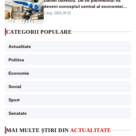
Daniel Udrescu: De ce patrimoniul va
deveni conceptul central al economiei
viitoare?
2 aug. 2026, 09:22
CATEGORII POPULARE
Actualitate
Politica
Economie
Social
Sport
Sanatate
MAI MULTE ȘTIRI DIN
ACTUALITATE