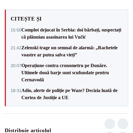
CITEȘTE ȘI
Complot dejucat în Serbia: doi bărbați, suspectați
15:50
că plănuiau asasinarea lui Vučić
Zelenski trage un semnal de alarmă: „Rachetele
21:42
voastre ar putea salva vieți”
Operațiune contra cronometru pe Dunăre.
20:07
Ultimele două barje sunt scufundate pentru
Cernavodă
Adio, alerte de poliție pe Waze? Decizia luată de
18:31
Curtea de Justiție a UE
Distribuie articolul