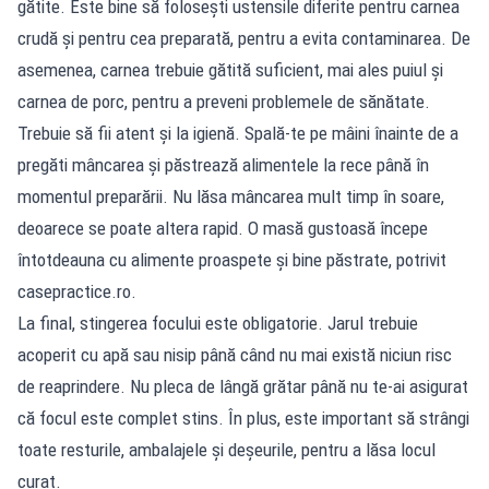
gătite. Este bine să folosești ustensile diferite pentru carnea
crudă și pentru cea preparată, pentru a evita contaminarea. De
asemenea, carnea trebuie gătită suficient, mai ales puiul și
carnea de porc, pentru a preveni problemele de sănătate.
Trebuie să fii atent și la igienă. Spală-te pe mâini înainte de a
pregăti mâncarea și păstrează alimentele la rece până în
momentul preparării. Nu lăsa mâncarea mult timp în soare,
deoarece se poate altera rapid. O masă gustoasă începe
întotdeauna cu alimente proaspete și bine păstrate, potrivit
casepractice.ro
.
La final, stingerea focului este obligatorie. Jarul trebuie
acoperit cu apă sau nisip până când nu mai există niciun risc
de reaprindere. Nu pleca de lângă grătar până nu te-ai asigurat
că focul este complet stins. În plus, este important să strângi
toate resturile, ambalajele și deșeurile, pentru a lăsa locul
curat.