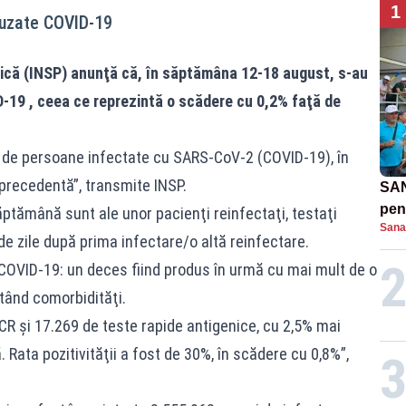
1
auzate COVID-19
lică (INSP) anunţă că, în săptămâna 12-18 august, s-au
D-19 , ceea ce reprezintă o scădere cu 0,2% faţă de
oi de persoane infectate cu SARS-CoV-2 (COVID-19), în
recedentă”, transmite INSP.
SAN
pent
săptămână sunt ale unor pacienţi reinfectaţi, testaţi
Sana
proi
de zile după prima infectare/o altă reinfectare.
COVID-19: un deces fiind produs în urmă cu mai mult de o
ând comorbidităţi.
CR şi 17.269 de teste rapide antigenice, cu 2,5% mai
Rata pozitivităţii a fost de 30%, în scădere cu 0,8%”,