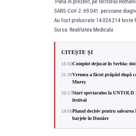
Până în prezent, pe teritoriul Români
SARS-CoV-2. 69.041 persoane diagno
Au fost prelucrate 14.024.214 teste 
Sursa: Realitatea Medicala
CITEȘTE ȘI
Complot dejucat în Serbia: doi 
15:50
Vremea a făcut prăpăd după cani
21:39
Mureș
Start spectaculos la UNTOLD 20
20:17
festival
Planul decisiv pentru salvarea
19:56
barjele în Dunăre