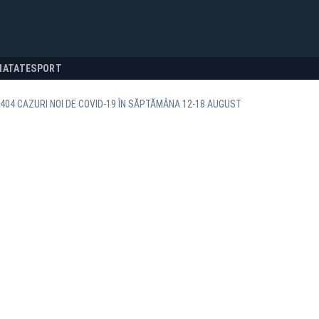
NATATE
SPORT
5.404 CAZURI NOI DE COVID-19 ÎN SĂPTĂMÂNA 12-18 AUGUST