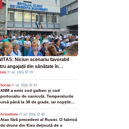
ITAS: Niciun scenariu favorabil
ru angajații din sănătate în
tate
·
31 iul. 2026, 07:29
ectul Legii salarizării
2
Social
-
31 iul. 2026, 07:39
ANM a emis cod galben și cod
portocaliu de caniculă. Temperaturile
urcă până la 38 de grade, iar nopțile
devin tropicale
3
Actualitate
-
31 iul. 2026, 07:40
Atac fără precedent al Rusiei. O fabrică
de drone din Kiev deținută de o