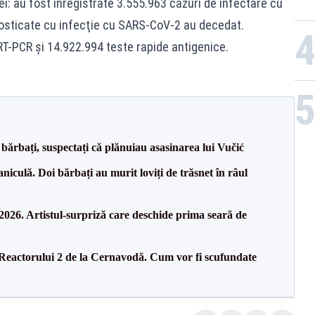
ei: au fost înregistrate 3.555.963 cazuri de infectare cu
sticate cu infecţie cu SARS-CoV-2 au decedat.
RT-PCR şi 14.922.994 teste rapide antigenice.
bărbați, suspectați că plănuiau asasinarea lui Vučić
culă. Doi bărbați au murit loviți de trăsnet în râul
26. Artistul-surpriză care deschide prima seară de
 Reactorului 2 de la Cernavodă. Cum vor fi scufundate