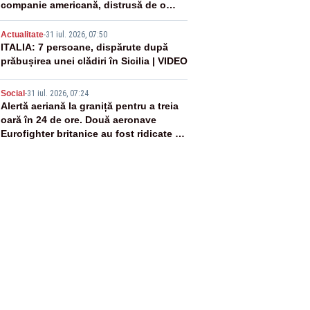
companie americană, distrusă de o
rachetă rusească
4
Actualitate
-
31 iul. 2026, 07:50
ITALIA: 7 persoane, dispărute după
prăbușirea unei clădiri în Sicilia | VIDEO
5
Social
-
31 iul. 2026, 07:24
Alertă aeriană la graniță pentru a treia
oară în 24 de ore. Două aeronave
Eurofighter britanice au fost ridicate de
la sol