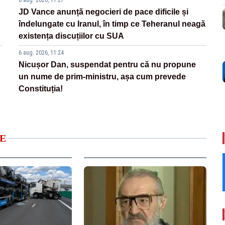
6 aug. 2026, 11:27
JD Vance anunță negocieri de pace dificile și
îndelungate cu Iranul, în timp ce Teheranul neagă
existența discuțiilor cu SUA
6 aug. 2026, 11:24
Nicușor Dan, suspendat pentru că nu propune
un nume de prim-ministru, așa cum prevede
Constituția!
E