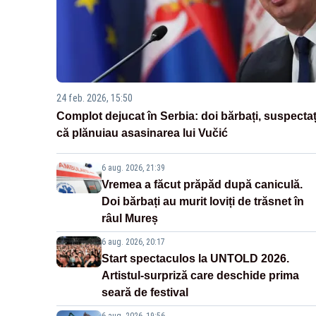
24 feb. 2026, 15:50
Complot dejucat în Serbia: doi bărbați, suspectaț
că plănuiau asasinarea lui Vučić
6 aug. 2026, 21:39
Vremea a făcut prăpăd după caniculă.
Doi bărbați au murit loviți de trăsnet în
râul Mureș
6 aug. 2026, 20:17
Start spectaculos la UNTOLD 2026.
Artistul-surpriză care deschide prima
seară de festival