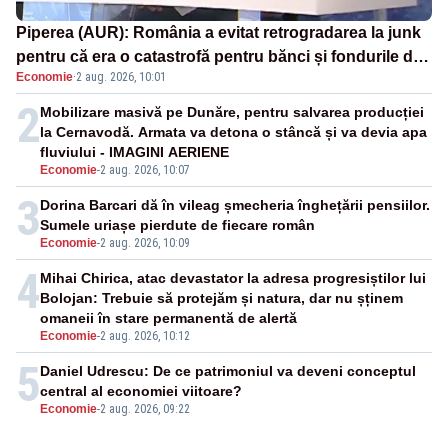
Piperea (AUR): România a evitat retrogradarea la junk
pentru că era o catastrofă pentru bănci și fondurile de
Economie
·
2 aug. 2026, 10:01
pensii
2
Mobilizare masivă pe Dunăre, pentru salvarea producției
la Cernavodă. Armata va detona o stâncă și va devia apa
fluviului - IMAGINI AERIENE
Economie
-
2 aug. 2026, 10:07
3
Dorina Barcari dă în vileag șmecheria înghețării pensiilor.
Sumele uriașe pierdute de fiecare român
Economie
-
2 aug. 2026, 10:09
4
Mihai Chirica, atac devastator la adresa progresiștilor lui
Bolojan: Trebuie să protejăm și natura, dar nu șținem
omaneii în stare permanentă de alertă
Economie
-
2 aug. 2026, 10:12
5
Daniel Udrescu: De ce patrimoniul va deveni conceptul
central al economiei viitoare?
Economie
-
2 aug. 2026, 09:22