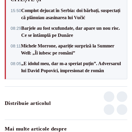
Complot dejucat în Serbia: doi bărbați, suspectați
15:50
că plănuiau asasinarea lui Vučić
Barjele au fost scufundate, dar apare un nou risc.
08:29
Ce se întâmplă pe Dunăre
Michele Morrone, apariție surpriză la Summer
08:11
Well: „Îi iubesc pe români”
„E idolul meu, dar m-a speriat puțin”. Adversarul
08:05
lui David Popovici, impresionat de român
Distribuie articolul
Mai multe articole despre