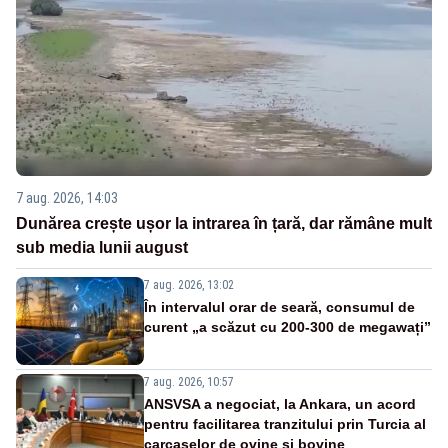
7 aug. 2026, 14:03
Dunărea crește ușor la intrarea în țară, dar rămâne mult
sub media lunii august
7 aug. 2026, 13:02
În intervalul orar de seară, consumul de
curent „a scăzut cu 200-300 de megawați”
7 aug. 2026, 10:57
ANSVSA a negociat, la Ankara, un acord
pentru facilitarea tranzitului prin Turcia al
carcaselor de ovine și bovine