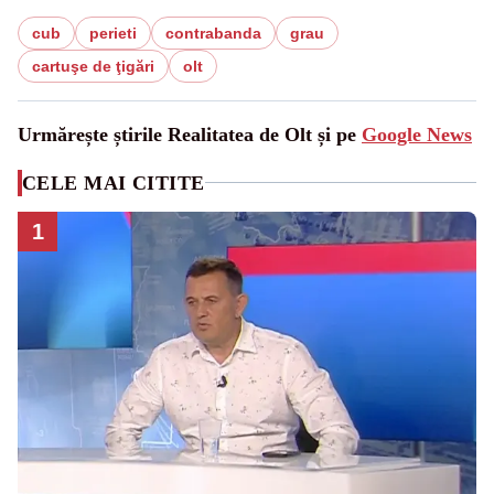
cub
perieti
contrabanda
grau
cartuşe de ţigări
olt
Urmărește știrile Realitatea de Olt și pe
Google News
CELE MAI CITITE
1