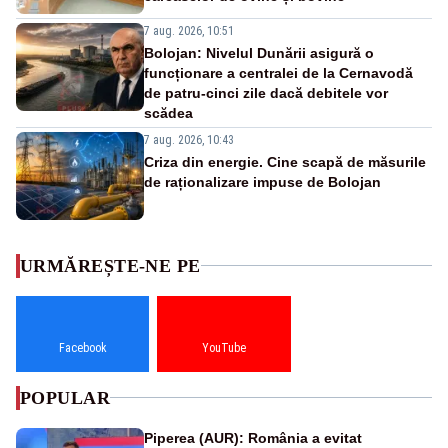
7 aug. 2026, 10:51
Bolojan: Nivelul Dunării asigură o
funcționare a centralei de la Cernavodă
de patru-cinci zile dacă debitele vor
scădea
7 aug. 2026, 10:43
Criza din energie. Cine scapă de măsurile
de raționalizare impuse de Bolojan
URMĂREȘTE-NE PE
Facebook
YouTube
POPULAR
Piperea (AUR): România a evitat