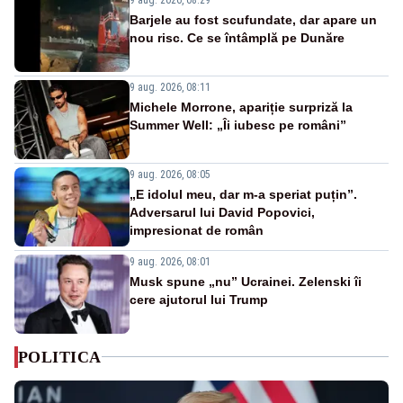
Barjele au fost scufundate, dar apare un
nou risc. Ce se întâmplă pe Dunăre
9 aug. 2026, 08:11
Michele Morrone, apariție surpriză la
Summer Well: „Îi iubesc pe români”
9 aug. 2026, 08:05
„E idolul meu, dar m-a speriat puțin”.
Adversarul lui David Popovici,
impresionat de român
9 aug. 2026, 08:01
Musk spune „nu” Ucrainei. Zelenski îi
cere ajutorul lui Trump
POLITICA