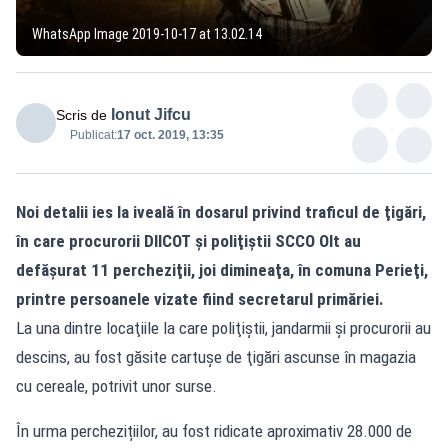
WhatsApp Image 2019-10-17 at 13.02.14
Ionut Jifcu
Scris de
Publicat:
17 oct. 2019, 13:35
Noi detalii ies la iveală în dosarul privind traficul de ţigări,
în care procurorii DIICOT şi poliţiştii SCCO Olt au
defăşurat 11 percheziţii, joi dimineaţa, în comuna Perieţi,
printre persoanele vizate fiind secretarul primăriei.
La una dintre locaţiile la care poliţiştii, jandarmii şi procurorii au
descins, au fost găsite cartuşe de ţigări ascunse în magazia
cu cereale, potrivit unor surse.
În urma perchezițiilor, au fost ridicate aproximativ 28.000 de