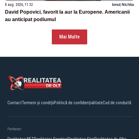
8 aug. 2026, 11:32
Ionuț Nichita
David Popovici, favorit la aur la Europene. Americanii
au anticipat podiumul
Mai Multe
Contact
Termeni și condiții
Politică de confidențialitate
Cod de conduită
Parteneri:
Realitatea.NET
Realitatea Sportiva
Realitatea Star
Realitatea de Alba