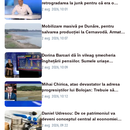
retrogradarea la junk pentru că era o
catastrofă pentru bănci și fondurile de
2 aug. 2026, 10:01
pensii
Mobilizare masivă pe Dunăre, pentru
salvarea producției la Cernavodă. Armata
va detona o stâncă și va devia apa
2 aug. 2026, 10:07
fluviului - IMAGINI AERIENE
Dorina Barcari dă în vileag șmecheria
înghețării pensiilor. Sumele uriașe
pierdute de fiecare român
2 aug. 2026, 10:09
Mihai Chirica, atac devastator la adresa
progresiștilor lui Bolojan: Trebuie să
protejăm și natura, dar nu șținem omaneii
2 aug. 2026, 10:12
în stare permanentă de alertă
Daniel Udrescu: De ce patrimoniul va
deveni conceptul central al economiei
viitoare?
2 aug. 2026, 09:22