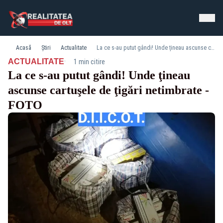
Acasă
Știri
Actualitate
La ce s-au putut gândi! Unde ţineau ascunse cartuşele de ţigări netimbrate - FOTO
·
ACTUALITATE
1 min citire
La ce s-au putut gândi! Unde ţineau
ascunse cartuşele de ţigări netimbrate -
FOTO