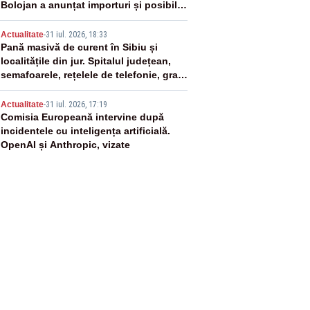
Bolojan a anunțat importuri și posibile
restricții – VIDEO
4
Actualitate
-
31 iul. 2026, 18:33
Pană masivă de curent în Sibiu și
localitățile din jur. Spitalul județean,
semafoarele, rețelele de telefonie, grav
afectate
5
Actualitate
-
31 iul. 2026, 17:19
Comisia Europeană intervine după
incidentele cu inteligența artificială.
OpenAI și Anthropic, vizate