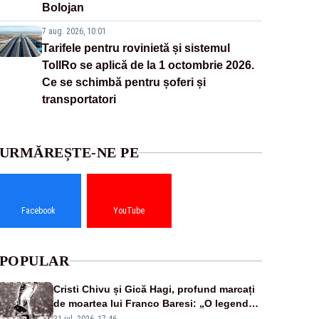
Bolojan
7 aug. 2026, 10:01
Tarifele pentru rovinietă și sistemul
TollRo se aplică de la 1 octombrie 2026.
Ce se schimbă pentru șoferi și
transportatori
URMĂREȘTE-NE PE
Facebook
YouTube
POPULAR
Cristi Chivu și Gică Hagi, profund marcați
de moartea lui Franco Baresi: „O legendă
a fotbalului mondial”