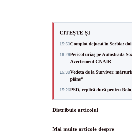
CITEȘTE ȘI
Complot dejucat în Serbia: doi 
15:50
Pericol uriaș pe Autostrada Soa
16:29
Avertisment CNAIR
Vedeta de la Survivor, mărtur
15:38
plâns”
PSD, replică dură pentru Boloj
15:26
Distribuie articolul
Mai multe articole despre