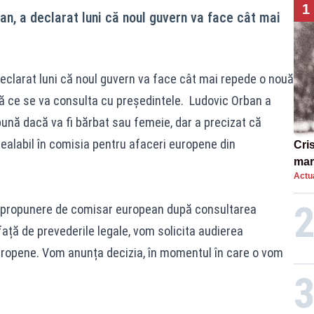
1
an, a declarat luni că noul guvern va face cât mai
declarat luni că noul guvern va face cât mai repede o nouă
 ce se va consulta cu preşedintele. Ludovic Orban a
nă dacă va fi bărbat sau femeie, dar a precizat că
prealabil în comisia pentru afaceri europene din
Cri
mar
Actua
„O 
o propunere de comisar european după consultarea
față de prevederile legale, vom solicita audierea
uropene. Vom anunța decizia, în momentul în care o vom