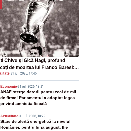
sti Chivu și Gică Hagi, profund
cați de moartea lui Franco Baresi:
litate
·
31 iul. 2026, 17:46
legendă a fotbalului mondial”
2
Economie
-
31 iul. 2026, 18:21
ANAF șterge datorii pentru zeci de mii
de firme! Parlamentul a adoptat legea
privind amnistia fiscală
3
Actualitate
-
31 iul. 2026, 18:29
Stare de alertă energetică la nivelul
României, pentru luna august. Ilie