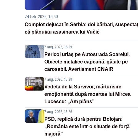
24 feb. 2026, 15:50
Complot dejucat în Serbia: doi bărbați, suspectaț
că plănuiau asasinarea lui Vučić
7 aug. 2026, 16:29
Pericol uriaș pe Autostrada Soarelui.
Obiecte metalice capcană, găsite pe
carosabil. Avertisment CNAIR
7 aug. 2026, 15:38
Vedeta de la Survivor, mărturisire
emoționantă după moartea lui Mircea
Lucescu: „Am plâns”
7 aug. 2026, 15:26
PSD, replică dură pentru Bolojan:
„România este într-o situație de forță
majoră”