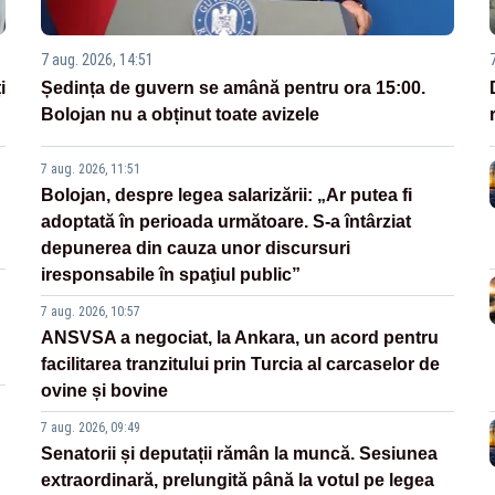
7 aug. 2026, 14:51
i
Ședința de guvern se amână pentru ora 15:00.
Bolojan nu a obținut toate avizele
7 aug. 2026, 11:51
Bolojan, despre legea salarizării: „Ar putea fi
adoptată în perioada următoare. S-a întârziat
depunerea din cauza unor discursuri
iresponsabile în spaţiul public”
7 aug. 2026, 10:57
ANSVSA a negociat, la Ankara, un acord pentru
facilitarea tranzitului prin Turcia al carcaselor de
ovine și bovine
7 aug. 2026, 09:49
Senatorii și deputații rămân la muncă. Sesiunea
extraordinară, prelungită până la votul pe legea