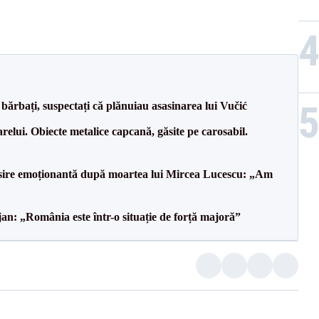
bărbați, suspectați că plănuiau asasinarea lui Vučić
relui. Obiecte metalice capcană, găsite pe carosabil.
isire emoționantă după moartea lui Mircea Lucescu: „Am
an: „România este într-o situație de forță majoră”