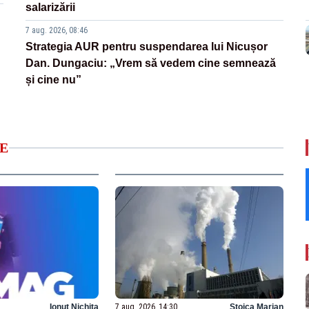
salarizării
7 aug. 2026, 08:46
Strategia AUR pentru suspendarea lui Nicușor
Dan. Dungaciu: „Vrem să vedem cine semnează
și cine nu”
E
Ionuț Nichita
7 aug. 2026, 14:30
Stoica Marian