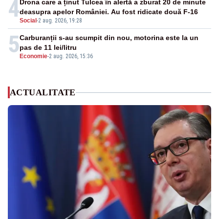
4
Drona care a ținut Tulcea în alertă a zburat 20 de minute
deasupra apelor României. Au fost ridicate două F-16
Social
-
2 aug. 2026, 19:28
5
Carburanții s-au scumpit din nou, motorina este la un
pas de 11 lei/litru
Economie
-
2 aug. 2026, 15:36
ACTUALITATE