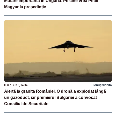
Mutare importantă în Ungaria. Pe cine vrea Péter
Magyar la președinție
8 aug. 2026, 14:34
Ionuț Nichita
Alertă la granița României. O dronă a explodat lângă
un gazoduct, iar premierul Bulgariei a convocat
Consiliul de Securitate