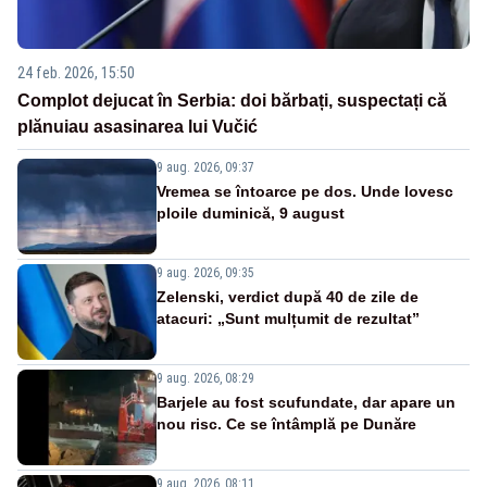
24 feb. 2026, 15:50
Complot dejucat în Serbia: doi bărbați, suspectați că
plănuiau asasinarea lui Vučić
9 aug. 2026, 09:37
Vremea se întoarce pe dos. Unde lovesc
ploile duminică, 9 august
9 aug. 2026, 09:35
Zelenski, verdict după 40 de zile de
atacuri: „Sunt mulțumit de rezultat”
9 aug. 2026, 08:29
Barjele au fost scufundate, dar apare un
nou risc. Ce se întâmplă pe Dunăre
9 aug. 2026, 08:11