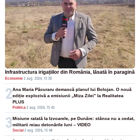
Infrastructura irigațiilor din România, lăsată în paragină
Economie
·
2 aug. 2026, 15:38
2
Ana Maria Păcuraru demască planul lui Bolojan. O nouă
ediție explozivă a emisiunii „Miza Zilei” la Realitatea
PLUS
Politica
-
2 aug. 2026, 15:42
3
Misiune ratată la Izvoarele, pe Dunăre: stânca nu a cedat,
militarii reiau detonările luni – VIDEO
Social
-
2 aug. 2026, 15:48