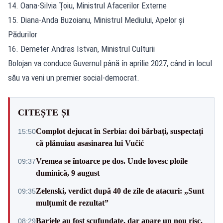
14. Oana-Silvia Țoiu, Ministrul Afacerilor Externe
15. Diana-Anda Buzoianu, Ministrul Mediului, Apelor și
Pădurilor
16. Demeter Andras Istvan, Ministrul Culturii
Bolojan va conduce Guvernul până în aprilie 2027, când în locul
său va veni un premier social-democrat.
CITEȘTE ȘI
Complot dejucat în Serbia: doi bărbați, suspectați
15:50
că plănuiau asasinarea lui Vučić
Vremea se întoarce pe dos. Unde lovesc ploile
09:37
duminică, 9 august
Zelenski, verdict după 40 de zile de atacuri: „Sunt
09:35
mulțumit de rezultat”
Barjele au fost scufundate, dar apare un nou risc.
08:29