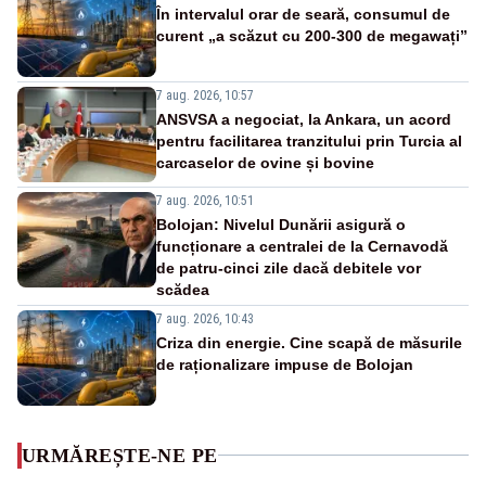
În intervalul orar de seară, consumul de
curent „a scăzut cu 200-300 de megawați”
7 aug. 2026, 10:57
ANSVSA a negociat, la Ankara, un acord
pentru facilitarea tranzitului prin Turcia al
carcaselor de ovine și bovine
7 aug. 2026, 10:51
Bolojan: Nivelul Dunării asigură o
funcționare a centralei de la Cernavodă
de patru-cinci zile dacă debitele vor
scădea
7 aug. 2026, 10:43
Criza din energie. Cine scapă de măsurile
de raționalizare impuse de Bolojan
URMĂREȘTE-NE PE