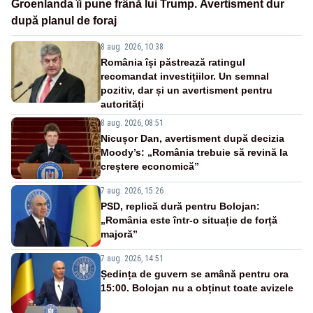
Groenlanda îi pune frână lui Trump. Avertisment dur
după planul de foraj
8 aug. 2026, 10:38
România își păstrează ratingul
recomandat investițiilor. Un semnal
pozitiv, dar și un avertisment pentru
autorități
8 aug. 2026, 08:51
Nicușor Dan, avertisment după decizia
Moody’s: „România trebuie să revină la
creștere economică”
7 aug. 2026, 15:26
PSD, replică dură pentru Bolojan:
„România este într-o situație de forță
majoră”
7 aug. 2026, 14:51
Ședința de guvern se amână pentru ora
15:00. Bolojan nu a obținut toate avizele