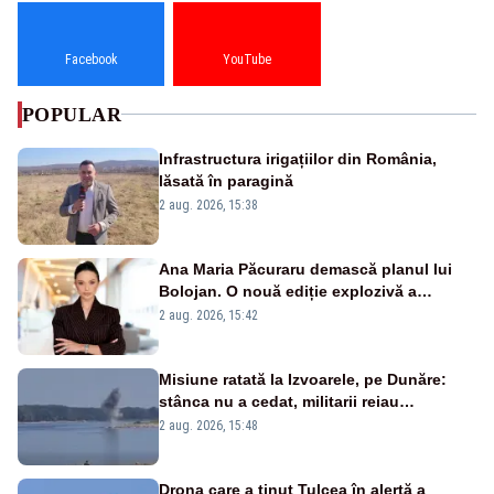
Facebook
YouTube
POPULAR
Infrastructura irigațiilor din România,
lăsată în paragină
2 aug. 2026, 15:38
Ana Maria Păcuraru demască planul lui
Bolojan. O nouă ediție explozivă a
emisiunii „Miza Zilei” la Realitatea PLUS
2 aug. 2026, 15:42
Misiune ratată la Izvoarele, pe Dunăre:
stânca nu a cedat, militarii reiau
detonările luni – VIDEO
2 aug. 2026, 15:48
Drona care a ținut Tulcea în alertă a