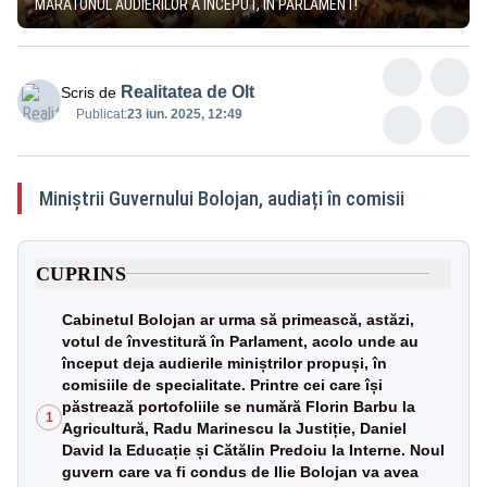
MARATONUL AUDIERILOR A ÎNCEPUT, ÎN PARLAMENT!
Realitatea de Olt
Scris de
Publicat:
23 iun. 2025, 12:49
Miniștrii Guvernului Bolojan, audiați în comisii
CUPRINS
Cabinetul Bolojan ar urma să primească, astăzi,
votul de învestitură în Parlament, acolo unde au
început deja audierile miniștrilor propuși, în
comisiile de specialitate. Printre cei care își
păstrează portofoliile se numără Florin Barbu la
1
Agricultură, Radu Marinescu la Justiție, Daniel
David la Educație și Cătălin Predoiu la Interne. Noul
guvern care va fi condus de Ilie Bolojan va avea