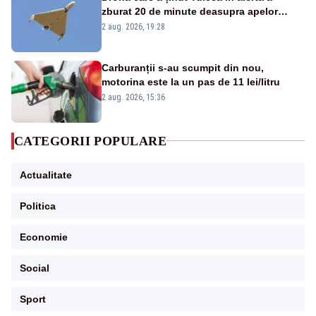
zburat 20 de minute deasupra apelor
României. Au fost ridicate două F-16
2 aug. 2026, 19:28
Carburanții s-au scumpit din nou,
motorina este la un pas de 11 lei/litru
2 aug. 2026, 15:36
CATEGORII POPULARE
Actualitate
Politica
Economie
Social
Sport