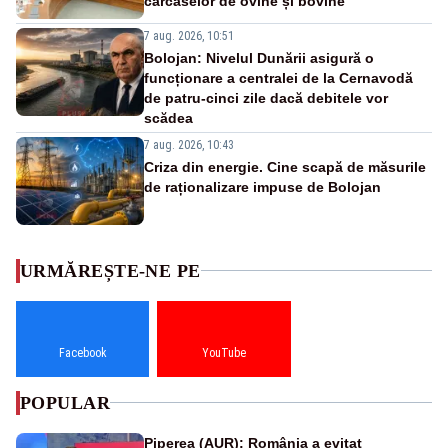
carcaselor de ovine și bovine
7 aug. 2026, 10:51
Bolojan: Nivelul Dunării asigură o
funcționare a centralei de la Cernavodă
de patru-cinci zile dacă debitele vor
scădea
7 aug. 2026, 10:43
Criza din energie. Cine scapă de măsurile
de raționalizare impuse de Bolojan
URMĂREȘTE-NE PE
Facebook
YouTube
POPULAR
Piperea (AUR): România a evitat