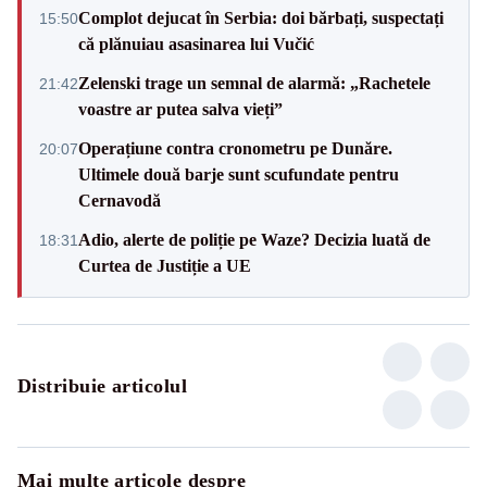
Complot dejucat în Serbia: doi bărbați, suspectați
15:50
că plănuiau asasinarea lui Vučić
Zelenski trage un semnal de alarmă: „Rachetele
21:42
voastre ar putea salva vieți”
Operațiune contra cronometru pe Dunăre.
20:07
Ultimele două barje sunt scufundate pentru
Cernavodă
Adio, alerte de poliție pe Waze? Decizia luată de
18:31
Curtea de Justiție a UE
Distribuie articolul
Mai multe articole despre