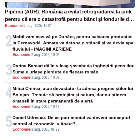
Piperea (AUR): România a evitat retrogradarea la junk
pentru că era o catastrofă pentru bănci și fondurile de
Economie
·
2 aug. 2026, 10:01
pensii
2
Mobilizare masivă pe Dunăre, pentru salvarea producției
la Cernavodă. Armata va detona o stâncă și va devia apa
fluviului - IMAGINI AERIENE
Economie
-
2 aug. 2026, 10:07
3
Dorina Barcari dă în vileag șmecheria înghețării pensiilor.
Sumele uriașe pierdute de fiecare român
Economie
-
2 aug. 2026, 10:09
4
Mihai Chirica, atac devastator la adresa progresiștilor lui
Bolojan: Trebuie să protejăm și natura, dar nu șținem
omaneii în stare permanentă de alertă
Economie
-
2 aug. 2026, 10:12
5
Daniel Udrescu: De ce patrimoniul va deveni conceptul
central al economiei viitoare?
Economie
-
2 aug. 2026, 09:22