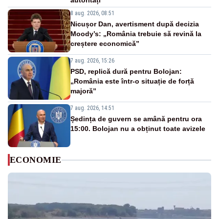
autorități
8 aug. 2026, 08:51
Nicușor Dan, avertisment după decizia
Moody’s: „România trebuie să revină la
creștere economică”
7 aug. 2026, 15:26
PSD, replică dură pentru Bolojan:
„România este într-o situație de forță
majoră”
7 aug. 2026, 14:51
Ședința de guvern se amână pentru ora
15:00. Bolojan nu a obținut toate avizele
ECONOMIE