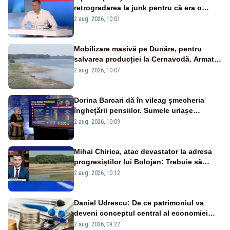
retrogradarea la junk pentru că era o
catastrofă pentru bănci și fondurile de
2 aug. 2026, 10:01
pensii
Mobilizare masivă pe Dunăre, pentru
salvarea producției la Cernavodă. Armata
va detona o stâncă și va devia apa
2 aug. 2026, 10:07
fluviului - IMAGINI AERIENE
Dorina Barcari dă în vileag șmecheria
înghețării pensiilor. Sumele uriașe
pierdute de fiecare român
2 aug. 2026, 10:09
Mihai Chirica, atac devastator la adresa
progresiștilor lui Bolojan: Trebuie să
protejăm și natura, dar nu șținem omaneii
2 aug. 2026, 10:12
în stare permanentă de alertă
Daniel Udrescu: De ce patrimoniul va
deveni conceptul central al economiei
viitoare?
2 aug. 2026, 09:22