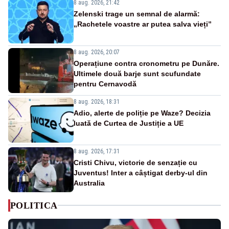
8 aug. 2026, 21:42
Zelenski trage un semnal de alarmă:
„Rachetele voastre ar putea salva vieți”
8 aug. 2026, 20:07
Operațiune contra cronometru pe Dunăre.
Ultimele două barje sunt scufundate
pentru Cernavodă
8 aug. 2026, 18:31
Adio, alerte de poliție pe Waze? Decizia
luată de Curtea de Justiție a UE
8 aug. 2026, 17:31
Cristi Chivu, victorie de senzație cu
Juventus! Inter a câștigat derby-ul din
Australia
POLITICA