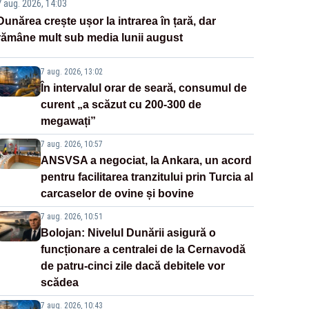
7 aug. 2026, 14:03
Dunărea crește ușor la intrarea în țară, dar
rămâne mult sub media lunii august
7 aug. 2026, 13:02
În intervalul orar de seară, consumul de
curent „a scăzut cu 200-300 de
megawați”
7 aug. 2026, 10:57
ANSVSA a negociat, la Ankara, un acord
pentru facilitarea tranzitului prin Turcia al
carcaselor de ovine și bovine
7 aug. 2026, 10:51
Bolojan: Nivelul Dunării asigură o
funcționare a centralei de la Cernavodă
de patru-cinci zile dacă debitele vor
scădea
7 aug. 2026, 10:43