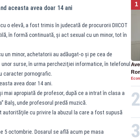
1
ând aceasta avea doar 14 ani
cu o elevă, a fost trimis în judecată de procurorii DIICOT
ilă, în formă continuată, şi act sexual cu un minor, tot în
cu un minor, achetatorii au adăugat-o şi pe cea de
t unor surse, în urma percheziţiei informatice, în telefonul
Ave
Rom
u caracter pornografic.
Econ
să 
easta avea doar 14 ani.
în 4
şi mai apropiată de profesor, după ce a intrat în clasa a
ea” Balş, unde profesorul predă muzică.
autorităţile cu privire la abuzul la care a fost supusă
 pe 5 octombrie. Dosarul se află acum pe masa