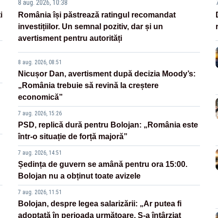
8 aug. 2026, 10:38
i
România își păstrează ratingul recomandat
investițiilor. Un semnal pozitiv, dar și un
avertisment pentru autorități
8 aug. 2026, 08:51
Nicușor Dan, avertisment după decizia Moody’s:
„România trebuie să revină la creștere
economică”
7 aug. 2026, 15:26
PSD, replică dură pentru Bolojan: „România este
într-o situație de forță majoră”
7 aug. 2026, 14:51
Ședința de guvern se amână pentru ora 15:00.
Bolojan nu a obținut toate avizele
7 aug. 2026, 11:51
Bolojan, despre legea salarizării: „Ar putea fi
adoptată în perioada următoare. S-a întârziat