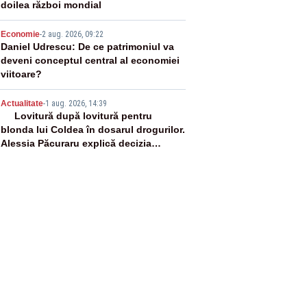
doilea război mondial
4
Economie
-
2 aug. 2026, 09:22
Daniel Udrescu: De ce patrimoniul va
deveni conceptul central al economiei
viitoare?
5
Actualitate
-
1 aug. 2026, 14:39
Lovitură după lovitură pentru
blonda lui Coldea în dosarul drogurilor.
Alessia Păcuraru explică decizia
magistraților