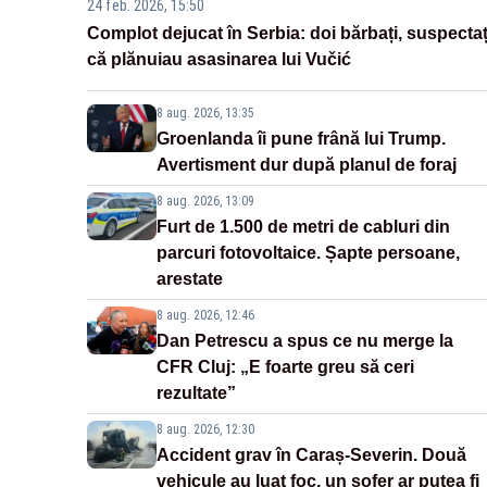
24 feb. 2026, 15:50
Complot dejucat în Serbia: doi bărbați, suspectaț
că plănuiau asasinarea lui Vučić
8 aug. 2026, 13:35
Groenlanda îi pune frână lui Trump.
Avertisment dur după planul de foraj
8 aug. 2026, 13:09
Furt de 1.500 de metri de cabluri din
parcuri fotovoltaice. Șapte persoane,
arestate
8 aug. 2026, 12:46
Dan Petrescu a spus ce nu merge la
CFR Cluj: „E foarte greu să ceri
rezultate”
8 aug. 2026, 12:30
Accident grav în Caraș-Severin. Două
vehicule au luat foc, un șofer ar putea fi