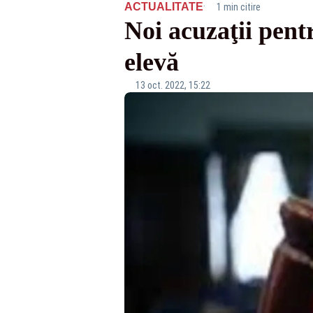
·
ACTUALITATE
1 min citire
Noi acuzaţii pentr
elevă
13 oct. 2022, 15:22