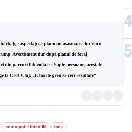
bărbați, suspectați că plănuiau asasinarea lui Vučić
Trump. Avertisment dur după planul de foraj
ri din parcuri fotovoltaice. Șapte persoane, arestate
e la CFR Cluj: „E foarte greu să ceri rezultate”
pornografie infantilă
balş