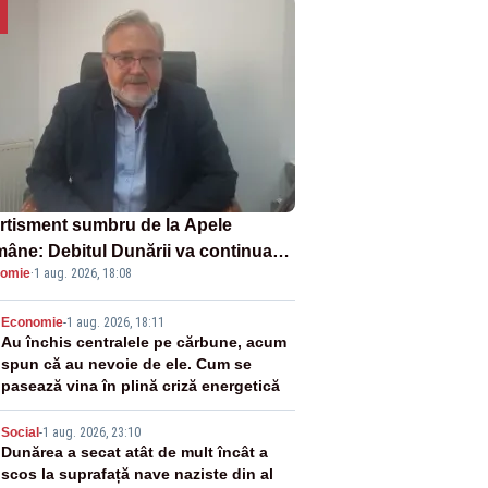
rtisment sumbru de la Apele
âne: Debitul Dunării va continua
omie
·
1 aug. 2026, 18:08
scadă. Cernavodă s-ar putea închide
 zile
2
Economie
-
1 aug. 2026, 18:11
Au închis centralele pe cărbune, acum
spun că au nevoie de ele. Cum se
pasează vina în plină criză energetică
3
Social
-
1 aug. 2026, 23:10
Dunărea a secat atât de mult încât a
scos la suprafață nave naziste din al