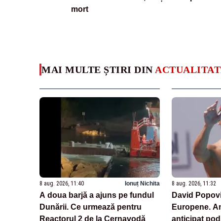
mort
MAI MULTE ȘTIRI DIN
ACTUALITAT
8 aug. 2026, 11:40
Ionuț Nichita
8 aug. 2026, 11:32
A doua barjă a ajuns pe fundul
David Popovici
Dunării. Ce urmează pentru
Europene. Am
Reactorul 2 de la Cernavodă
anticipat po