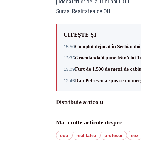
judecătorilor de la Tribunalul Olt.
Sursa: Realitatea de Olt
CITEȘTE ȘI
Complot dejucat în Serbia: doi 
15:50
Groenlanda îi pune frână lui 
13:35
Furt de 1.500 de metri de cablu
13:09
Dan Petrescu a spus ce nu merg
12:46
Distribuie articolul
Mai multe articole despre
cub
realitatea
profesor
sex