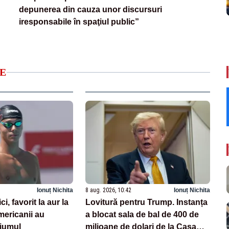
depunerea din cauza unor discursuri
iresponsabile în spaţiul public”
E
Ionuț Nichita
8 aug. 2026, 10:42
Ionuț Nichita
, favorit la aur la
Lovitură pentru Trump. Instanța
ericanii au
a blocat sala de bal de 400 de
diumul
milioane de dolari de la Casa