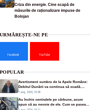
Criza din energie. Cine scapă de
măsurile de raționalizare impuse de
Bolojan
URMĂREȘTE-NE PE
Facebook
YouTube
POPULAR
Avertisment sumbru de la Apele Române:
Debitul Dunării va continua să scadă.
Cernavodă s-ar putea închide în 4 zile
1 aug. 2026, 18:08
Au închis centralele pe cărbune, acum
spun că au nevoie de ele. Cum se pasează
vina în plină criză energetică
1 aug. 2026, 18:11