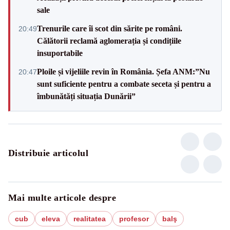
sale
Trenurile care îi scot din sărite pe români.
20:49
Călătorii reclamă aglomerația și condițiile
insuportabile
Ploile și vijeliile revin în România. Șefa ANM:”Nu
20:47
sunt suficiente pentru a combate seceta și pentru a
îmbunătăți situația Dunării”
Distribuie articolul
Mai multe articole despre
cub
eleva
realitatea
profesor
balş