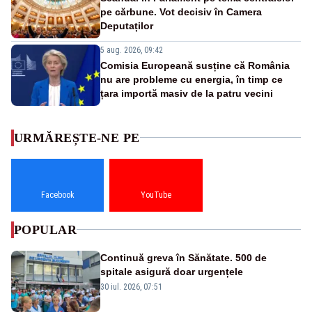
pe cărbune. Vot decisiv în Camera
Deputaților
5 aug. 2026, 09:42
Comisia Europeană susține că România
nu are probleme cu energia, în timp ce
țara importă masiv de la patru vecini
URMĂREȘTE-NE PE
Facebook
YouTube
POPULAR
Continuă greva în Sănătate. 500 de
spitale asigură doar urgențele
30 iul. 2026, 07:51