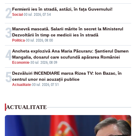
2
Fermierii ies în stradă, astăzi, în fața Guvernului!
Social
-
30 iul. 2026, 07:54
3
Manevră mascată. Salarii mărite în secret la Ministerul
Dezvoltării în timp ce medicii ies în stradă
Politica
-
30 iul. 2026, 08:00
4
Ancheta explozivă Ana Maria Păcuraru: Șantierul Damen
Mangalia, dosarul care scufundă apărarea României
Economie
-
30 iul. 2026, 08:09
5
Dezvăluiri INCENDIARE marca Rizea TV: Ion Bazac, în
centrul unor noi acuzații publice
Actualitate
-
30 iul. 2026, 07:51
ACTUALITATE