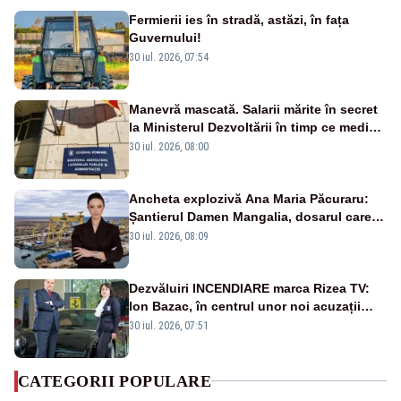
Fermierii ies în stradă, astăzi, în fața
Guvernului!
30 iul. 2026, 07:54
Manevră mascată. Salarii mărite în secret
la Ministerul Dezvoltării în timp ce medicii
ies în stradă
30 iul. 2026, 08:00
Ancheta explozivă Ana Maria Păcuraru:
Șantierul Damen Mangalia, dosarul care
scufundă apărarea României
30 iul. 2026, 08:09
Dezvăluiri INCENDIARE marca Rizea TV:
Ion Bazac, în centrul unor noi acuzații
publice
30 iul. 2026, 07:51
CATEGORII POPULARE