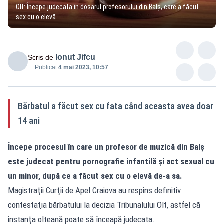
Olt: Începe judecata în dosarul profesorului din Balş, care a făcut
sex cu o elevă
Ionut Jifcu
Scris de
Publicat:
4 mai 2023, 10:57
Bărbatul a făcut sex cu fata când aceasta avea doar
14 ani
Începe procesul în care un profesor de muzică din Balş
este judecat pentru pornografie infantilă şi act sexual cu
un minor, după ce a făcut sex cu o elevă de-a sa.
Magistraţii Curţii de Apel Craiova au respins definitiv
contestaţia bărbatului la decizia Tribunalului Olt, astfel că
instanţa olteană poate să înceapă judecata.