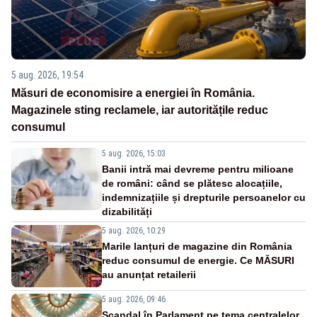
5 aug. 2026, 19:54
Măsuri de economisire a energiei în România.
Magazinele sting reclamele, iar autoritățile reduc
consumul
5 aug. 2026, 15:03
Banii intră mai devreme pentru milioane
de români: când se plătesc alocațiile,
indemnizațiile și drepturile persoanelor cu
dizabilități
5 aug. 2026, 10:29
Marile lanțuri de magazine din România
reduc consumul de energie. Ce MĂSURI
au anunțat retailerii
5 aug. 2026, 09:46
Scandal în Parlament pe tema centralelor