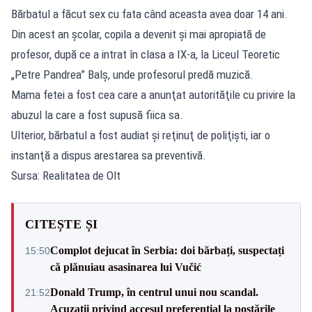
Bărbatul a făcut sex cu fata când aceasta avea doar 14 ani.
Din acest an şcolar, copila a devenit şi mai apropiată de
profesor, după ce a intrat în clasa a IX-a, la Liceul Teoretic
„Petre Pandrea” Balş, unde profesorul predă muzică.
Mama fetei a fost cea care a anunţat autorităţile cu privire la
abuzul la care a fost supusă fiica sa.
Ulterior, bărbatul a fost audiat şi reţinuţ de poliţişti, iar o
instanţă a dispus arestarea sa preventivă.
Sursa: Realitatea de Olt
CITEȘTE ȘI
Complot dejucat în Serbia: doi bărbați, suspectați
15:50
că plănuiau asasinarea lui Vučić
Donald Trump, în centrul unui nou scandal.
21:52
Acuzații privind accesul preferențial la postările