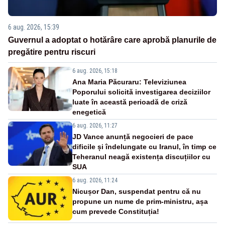
6 aug. 2026, 15:39
Guvernul a adoptat o hotărâre care aprobă planurile de
pregătire pentru riscuri
6 aug. 2026, 15:18
Ana Maria Păcuraru: Televiziunea
Poporului solicită investigarea deciziilor
luate în această perioadă de criză
enegetică
6 aug. 2026, 11:27
JD Vance anunță negocieri de pace
dificile și îndelungate cu Iranul, în timp ce
Teheranul neagă existența discuțiilor cu
SUA
6 aug. 2026, 11:24
Nicușor Dan, suspendat pentru că nu
propune un nume de prim-ministru, așa
cum prevede Constituția!