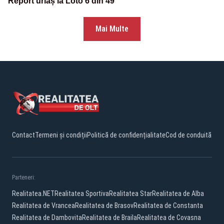
Report uriaș la Loto 6 din 49
Mai Multe
Contact
Termeni și condiții
Politică de confidențialitate
Cod de conduită
Parteneri:
Realitatea.NET
Realitatea Sportiva
Realitatea Star
Realitatea de Alba
Realitatea de Vrancea
Realitatea de Brasov
Realitatea de Constanta
Realitatea de Dambovita
Realitatea de Braila
Realitatea de Covasna