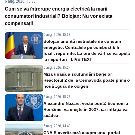
6 aug. 2026, 15:36
Cum se va întrerupe energia electrică la marii
consumatori industriali? Bolojan: Nu vor exista
compensații
6 aug. 2026, 15:33
Bolojan anunță restricțiile de consum
energetic. Centralele pe combustibili
fosili, repornite. La ore de vârf se va apela
la importuri - LIVE TEXT
6 aug. 2026, 15:24
Miza uriașă a scufundării barjelor.
Reactorul 2 de la Cernavodă poate primi o
nouă „gură de oxigen”
6 aug. 2026, 15:23
Alexandru Nazare, veste bună: Economia
României va crește în 2027, iar inflația va
scădea
6 aug. 2026, 14:43
CNAIR avertizează asupra unui portal