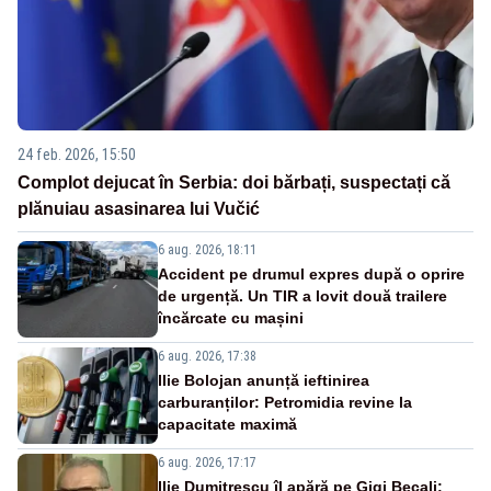
24 feb. 2026, 15:50
Complot dejucat în Serbia: doi bărbați, suspectați că
plănuiau asasinarea lui Vučić
6 aug. 2026, 18:11
Accident pe drumul expres după o oprire
de urgență. Un TIR a lovit două trailere
încărcate cu mașini
6 aug. 2026, 17:38
Ilie Bolojan anunță ieftinirea
carburanților: Petromidia revine la
capacitate maximă
6 aug. 2026, 17:17
Ilie Dumitrescu îl apără pe Gigi Becali: