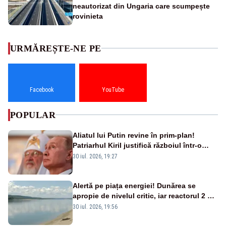
neautorizat din Ungaria care scumpește
rovinieta
URMĂREȘTE-NE PE
Facebook
YouTube
POPULAR
Aliatul lui Putin revine în prim-plan!
Patriarhul Kiril justifică războiul într-o
nouă carte
30 iul. 2026, 19:27
Alertă pe piața energiei! Dunărea se
apropie de nivelul critic, iar reactorul 2 de
la Cernavodă ar putea fi oprit
30 iul. 2026, 19:56