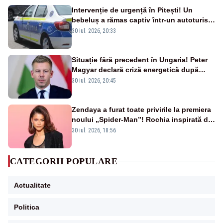
Intervenție de urgență în Pitești! Un
bebeluș a rămas captiv într-un autoturism
din cauza unei defecțiuni
30 iul. 2026, 20:33
Situație fără precedent în Ungaria! Peter
Magyar declară criză energetică după
oprirea centralei de la Paks
30 iul. 2026, 20:45
Zendaya a furat toate privirile la premiera
noului „Spider-Man”! Rochia inspirată de
pânza de păianjen a făcut senzație
30 iul. 2026, 18:56
CATEGORII POPULARE
Actualitate
Politica