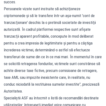
succes.
Persoanele vizate sunt instruite să achiziţioneze
criptomonede şi să le transfere într-un aşa-numit 'cont de
tranzacţionare' deschis la o pretinsă societate de investiţii
autorizată. În cadrul platformei respective sunt afişate
tranzacţii aparent profitabile, concepute în mod deliberat
pentru a crea impresia de legitimitate şi pentru a câştiga
încrederea victimei, determinând-o astfel să efectueze
transferuri de sume din ce în ce mai mari. În momentul în care
se solicită retragerea fondurilor, victimele sunt constrânse să
achite diverse taxe fictive, precum comisioane de retragere,
taxe AML sau impozite inexistente care, în realitate, nu
conduc niciodată la restituirea sumelor investite”, precizează
Autoritatea.
Specialiştii ASF au întocmit o listă de recomandări destinate
utilizatorilor: întrerupeţi imediat orice comunicare cu