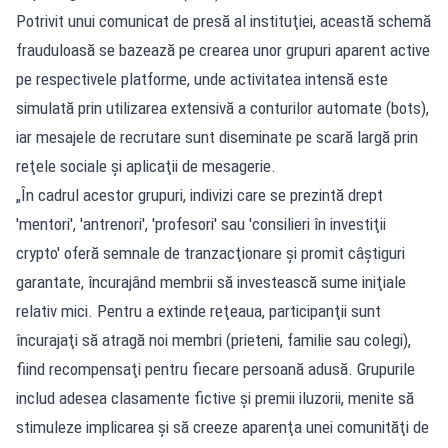
Potrivit unui comunicat de presă al instituţiei, această schemă
frauduloasă se bazează pe crearea unor grupuri aparent active
pe respectivele platforme, unde activitatea intensă este
simulată prin utilizarea extensivă a conturilor automate (bots),
iar mesajele de recrutare sunt diseminate pe scară largă prin
reţele sociale şi aplicaţii de mesagerie.
„În cadrul acestor grupuri, indivizi care se prezintă drept
'mentori', 'antrenori', 'profesori' sau 'consilieri în investiţii
crypto' oferă semnale de tranzacţionare şi promit câştiguri
garantate, încurajând membrii să investească sume iniţiale
relativ mici. Pentru a extinde reţeaua, participanţii sunt
încurajaţi să atragă noi membri (prieteni, familie sau colegi),
fiind recompensaţi pentru fiecare persoană adusă. Grupurile
includ adesea clasamente fictive şi premii iluzorii, menite să
stimuleze implicarea şi să creeze aparenţa unei comunităţi de