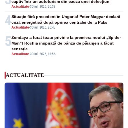
captiv într-un autoturism din cauza unei defecțiuni
Actualitate
-
30 iul. 2026, 20:33
4
Situație fără precedent în Ungaria! Peter Magyar declară
criză energetică după oprirea centralei de la Paks
Actualitate
-
30 iul. 2026, 20:45
5
Zendaya a furat toate privirile la premiera noului „Spider-
Man”! Rochia inspirată de pânza de păianjen a făcut
senzație
Actualitate
-
30 iul. 2026, 18:56
ACTUALITATE