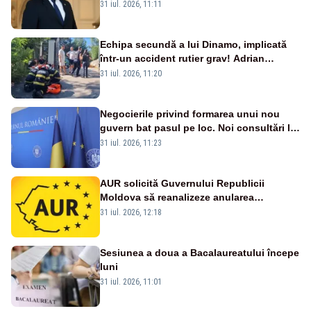
abandonați de propriul minister de
31 iul. 2026, 11:11
externe în fața incendiilor de vegetație!”
Echipa secundă a lui Dinamo, implicată
într-un accident rutier grav! Adrian
Ropotan a fost resuscitat
31 iul. 2026, 11:20
Negocierile privind formarea unui nou
guvern bat pasul pe loc. Noi consultări la
Cotroceni, așteptate după mijlocul lunii
31 iul. 2026, 11:23
august -SURSE
AUR solicită Guvernului Republicii
Moldova să reanalizeze anularea
concertului de Ziua Limbii Române
31 iul. 2026, 12:18
Sesiunea a doua a Bacalaureatului începe
luni
31 iul. 2026, 11:01