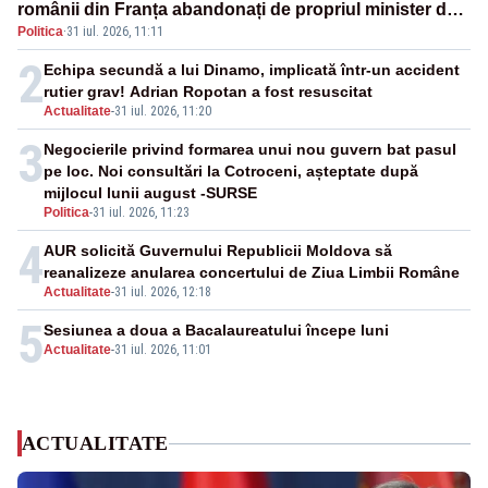
românii din Franța abandonați de propriul minister de
Politica
·
31 iul. 2026, 11:11
externe în fața incendiilor de vegetație!”
2
Echipa secundă a lui Dinamo, implicată într-un accident
rutier grav! Adrian Ropotan a fost resuscitat
Actualitate
-
31 iul. 2026, 11:20
3
Negocierile privind formarea unui nou guvern bat pasul
pe loc. Noi consultări la Cotroceni, așteptate după
mijlocul lunii august -SURSE
Politica
-
31 iul. 2026, 11:23
4
AUR solicită Guvernului Republicii Moldova să
reanalizeze anularea concertului de Ziua Limbii Române
Actualitate
-
31 iul. 2026, 12:18
5
Sesiunea a doua a Bacalaureatului începe luni
Actualitate
-
31 iul. 2026, 11:01
ACTUALITATE