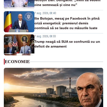
Nicușor Dan. Dungaciu: „Vrem să vedem
cine semnează și cine nu”
7 aug. 2026, 08:40
Ilie Bolojan, mesaj pe Facebook în plină
criză energetică: premierul demis
continuă să se laude cu măsurile luate
7 aug. 2026, 08:03
Trump neagă că SUA se confruntă cu un
deficit de armament
ECONOMIE