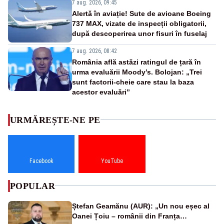
7 aug. 2026, 09:45
Alertă în aviație! Sute de avioane Boeing
737 MAX, vizate de inspecții obligatorii,
după descoperirea unor fisuri în fuselaj
7 aug. 2026, 08:42
România află astăzi ratingul de țară în
urma evaluării Moody’s. Bolojan: „Trei
sunt factorii-cheie care stau la baza
acestor evaluări”
URMĂREȘTE-NE PE
Facebook
YouTube
POPULAR
Ștefan Geamănu (AUR): „Un nou eșec al
Oanei Țoiu – românii din Franța