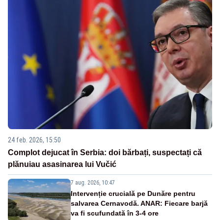
24 feb. 2026, 15:50
Complot dejucat în Serbia: doi bărbați, suspectați că
plănuiau asasinarea lui Vučić
7 aug. 2026, 10:47
Intervenție crucială pe Dunăre pentru
salvarea Cernavodă. ANAR: Fiecare barjă
va fi scufundată în 3-4 ore