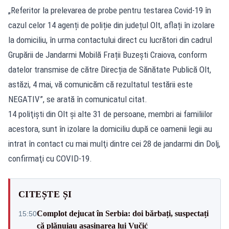
„Referitor la prelevarea de probe pentru testarea Covid-19 în
cazul celor 14 agenți de poliție din județul Olt, aflați în izolare
la domiciliu, în urma contactului direct cu lucrători din cadrul
Grupării de Jandarmi Mobilă Frații Buzești Craiova, conform
datelor transmise de către Direcția de Sănătate Publică Olt,
astăzi, 4 mai, vă comunicăm că rezultatul testării este
NEGATIV”, se arată în comunicatul citat.
14 poliţişti din Olt şi alte 31 de persoane, membri ai familiilor
acestora, sunt în izolare la domiciliu după ce oamenii legii au
intrat în contact cu mai mulţi dintre cei 28 de jandarmi din Dolj,
confirmaţi cu COVID-19.
CITEȘTE ȘI
Complot dejucat în Serbia: doi bărbați, suspectați
15:50
că plănuiau asasinarea lui Vučić