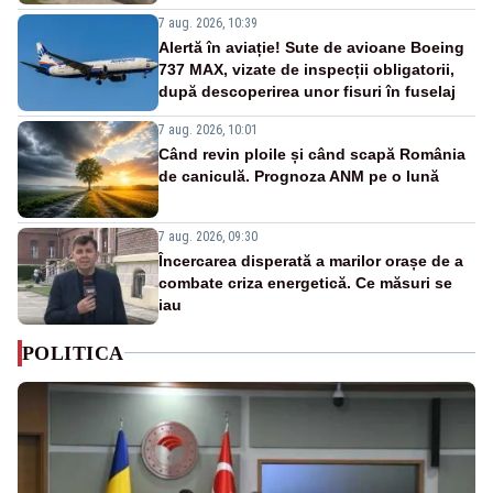
7 aug. 2026, 10:39
Alertă în aviație! Sute de avioane Boeing
737 MAX, vizate de inspecții obligatorii,
după descoperirea unor fisuri în fuselaj
7 aug. 2026, 10:01
Când revin ploile și când scapă România
de caniculă. Prognoza ANM pe o lună
7 aug. 2026, 09:30
Încercarea disperată a marilor orașe de a
combate criza energetică. Ce măsuri se
iau
POLITICA