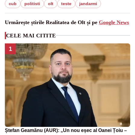
cub
politisti
olt
teste
jandarmi
Urmărește știrile Realitatea de Olt și pe
Google News
CELE MAI CITITE
1
Ștefan Geamănu (AUR): „Un nou eșec al Oanei Țoiu –