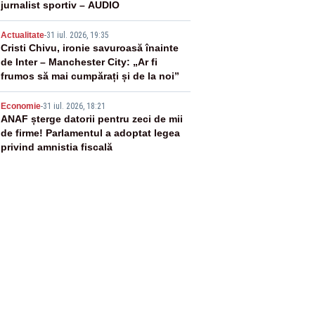
jurnalist sportiv – AUDIO
4
Actualitate
-
31 iul. 2026, 19:35
Cristi Chivu, ironie savuroasă înainte
de Inter – Manchester City: „Ar fi
frumos să mai cumpărați și de la noi”
5
Economie
-
31 iul. 2026, 18:21
ANAF șterge datorii pentru zeci de mii
de firme! Parlamentul a adoptat legea
privind amnistia fiscală