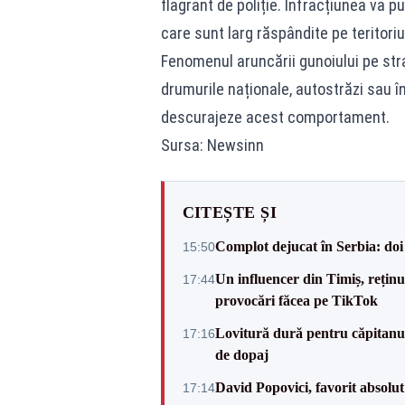
flagrant de poliție. Infracțiunea va 
care sunt larg răspândite pe teritoriul 
Fenomenul aruncării gunoiului pe strad
drumurile naționale, autostrăzi sau în
descurajeze acest comportament.
Sursa: Newsinn
CITEȘTE ȘI
Complot dejucat în Serbia: doi 
15:50
Un influencer din Timiș, rețin
17:44
provocări făcea pe TikTok
Lovitură dură pentru căpitanul
17:16
de dopaj
David Popovici, favorit absolut
17:14