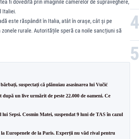
putea fi dovedită prin imaginile camerelor de supraveghere,
Italiei.
ă este răspândit în Italia, atât în orașe, cât și pe
 zonele rurale. Autoritățile speră ca noile sancțiuni să
bărbați, suspectați că plănuiau asasinarea lui Vučić
ut după un live urmărit de peste 22.000 de oameni. Ce
 lui Sepsi. Cosmin Matei, suspendat 9 luni de TAS în cazul
 la Europenele de la Paris. Experții nu văd rival pentru