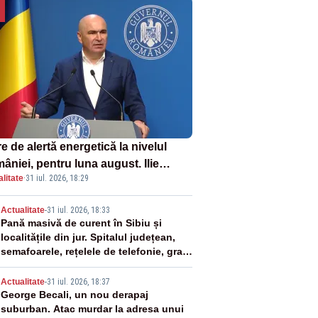
e de alertă energetică la nivelul
âniei, pentru luna august. Ilie
litate
·
31 iul. 2026, 18:29
ojan a anunțat importuri și posibile
ricții – VIDEO
2
Actualitate
-
31 iul. 2026, 18:33
Pană masivă de curent în Sibiu și
localitățile din jur. Spitalul județean,
semafoarele, rețelele de telefonie, grav
afectate
3
Actualitate
-
31 iul. 2026, 18:37
George Becali, un nou derapaj
suburban. Atac murdar la adresa unui