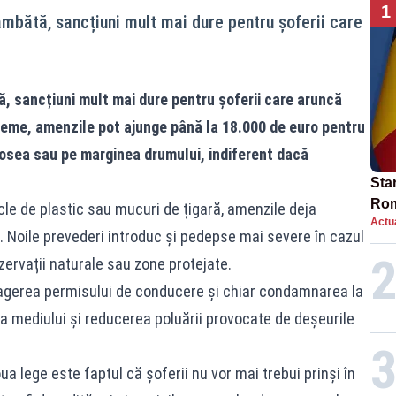
1
âmbătă, sancțiuni mult mai dure pentru șoferii care
ă, sancțiuni mult mai dure pentru șoferii care aruncă
xtreme, amenzile pot ajunge până la 18.000 de euro pentru
șosea sau pe marginea drumului, indiferent dacă
Star
Rom
le de plastic sau mucuri de țigară, amenzile deja
Actua
Bol
. Noile prevederi introduc și pedepse mai severe în cazul
rest
zervații naturale sau zone protejate.
retragerea permisului de conducere și chiar condamnarea la
a mediului și reducerea poluării provocate de deșeurile
lege este faptul că șoferii nu vor mai trebui prinși în