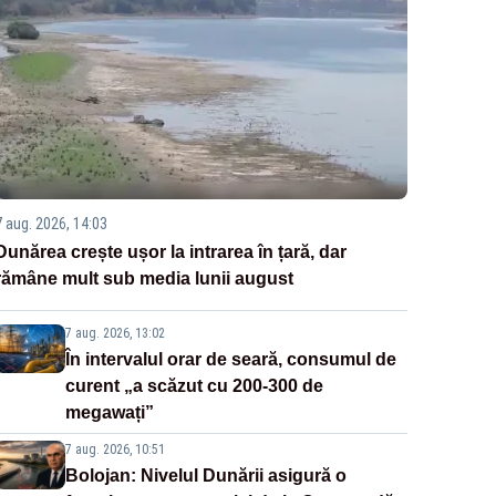
7 aug. 2026, 14:03
Dunărea crește ușor la intrarea în țară, dar
rămâne mult sub media lunii august
7 aug. 2026, 13:02
În intervalul orar de seară, consumul de
curent „a scăzut cu 200-300 de
megawați”
7 aug. 2026, 10:51
Bolojan: Nivelul Dunării asigură o