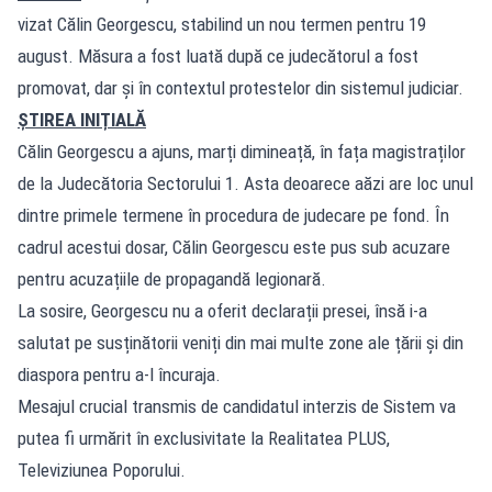
vizat Călin Georgescu, stabilind un nou termen pentru 19
august. Măsura a fost luată după ce judecătorul a fost
promovat, dar și în contextul protestelor din sistemul judiciar.
ȘTIREA INIȚIALĂ
Călin Georgescu a ajuns, marți dimineață, în fața magistraților
de la Judecătoria Sectorului 1. Asta deoarece aăzi are loc unul
dintre primele termene în procedura de judecare pe fond. În
cadrul acestui dosar, Călin Georgescu este pus sub acuzare
pentru acuzațiile de propagandă legionară.
La sosire, Georgescu nu a oferit declarații presei, însă i-a
salutat pe susținătorii veniți din mai multe zone ale țării și din
diaspora pentru a-l încuraja.
Mesajul crucial transmis de candidatul interzis de Sistem va
putea fi urmărit în exclusivitate la Realitatea PLUS,
Televiziunea Poporului.