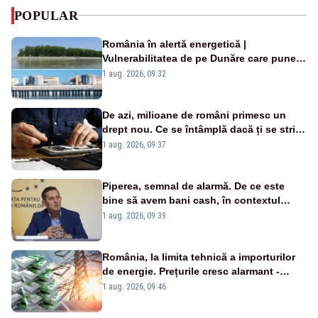
POPULAR
România în alertă energetică |
Vulnerabilitatea de pe Dunăre care pune
în pericol Centrala Cernavodă era
1 aug. 2026, 09:32
cunoscută de pe vremea lui Ceaușescu
De azi, milioane de români primesc un
drept nou. Ce se întâmplă dacă ți se strică
un produs
1 aug. 2026, 09:37
Piperea, semnal de alarmă. De ce este
bine să avem bani cash, în contextul
alertei energetice?
1 aug. 2026, 09:39
România, la limita tehnică a importurilor
de energie. Prețurile cresc alarmant -
Analiză Realitatea Plus
1 aug. 2026, 09:46