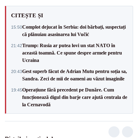
CITEȘTE ȘI
Complot dejucat în Serbia: doi bărbați, suspectați
15:50
că plănuiau asasinarea lui Vučić
Trump: Rusia ar putea lovi un stat NATO în
21:42
această toamnă. Ce spune despre armele pentru
Ucraina
Gest superb făcut de Adrian Mutu pentru soția sa,
20:43
Sandra. Zeci de mii de oameni au văzut imaginile
Operațiune fără precedent pe Dunăre. Cum
19:45
funcționează digul din barje care ajută centrala de
la Cernavodă