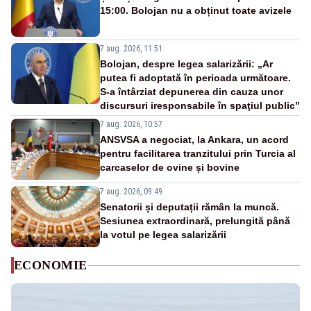
15:00. Bolojan nu a obținut toate avizele
7 aug. 2026, 11:51
Bolojan, despre legea salarizării: „Ar
putea fi adoptată în perioada următoare.
S-a întârziat depunerea din cauza unor
discursuri iresponsabile în spaţiul public”
7 aug. 2026, 10:57
ANSVSA a negociat, la Ankara, un acord
pentru facilitarea tranzitului prin Turcia al
carcaselor de ovine și bovine
7 aug. 2026, 09:49
Senatorii și deputații rămân la muncă.
Sesiunea extraordinară, prelungită până
la votul pe legea salarizării
ECONOMIE