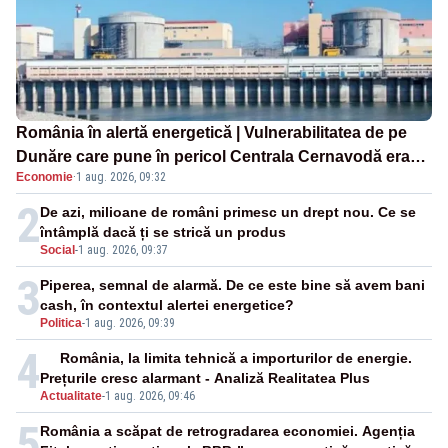
România în alertă energetică | Vulnerabilitatea de pe
Dunăre care pune în pericol Centrala Cernavodă era
Economie
·
1 aug. 2026, 09:32
cunoscută de pe vremea lui Ceaușescu
2
De azi, milioane de români primesc un drept nou. Ce se
întâmplă dacă ți se strică un produs
Social
-
1 aug. 2026, 09:37
3
Piperea, semnal de alarmă. De ce este bine să avem bani
cash, în contextul alertei energetice?
Politica
-
1 aug. 2026, 09:39
4
România, la limita tehnică a importurilor de energie.
Prețurile cresc alarmant - Analiză Realitatea Plus
Actualitate
-
1 aug. 2026, 09:46
5
România a scăpat de retrogradarea economiei. Agenția