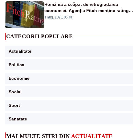
România a scăpat de retrogradarea
economiei. Agenția Fitch menține ratingul
„BBB-” cu perspectivă negativă
1 aug. 2026, 06:48
CATEGORII POPULARE
Actualitate
Politica
Economie
Social
Sport
Sanatate
MAI MULTE ȘTIRI DIN
ACTUALITATE